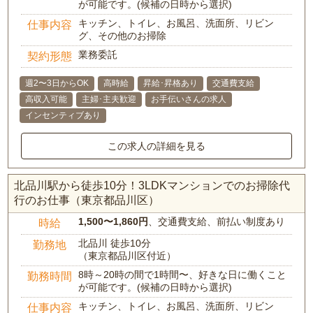
が可能です。(候補の日時から選択)
キッチン、トイレ、お風呂、洗面所、リビン
仕事内容
グ、その他のお掃除
業務委託
契約形態
週2〜3日からOK
高時給
昇給･昇格あり
交通費支給
高収入可能
主婦･主夫歓迎
お手伝いさんの求人
インセンティブあり
この求人の詳細を見る
北品川駅から徒歩10分！3LDKマンションでのお掃除代
行のお仕事（東京都品川区）
1,500〜1,860円
、交通費支給、前払い制度あり
時給
北品川 徒歩10分
勤務地
（東京都品川区付近）
8時～20時の間で1時間〜、好きな日に働くこと
勤務時間
が可能です。(候補の日時から選択)
キッチン、トイレ、お風呂、洗面所、リビン
仕事内容