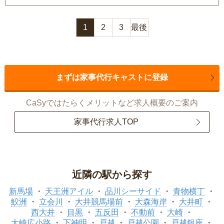
1
2
3
最後
まずは家事代行キャストに登録
CaSyではたらくメリットなど求人概要のご案内
家事代行求人TOP
近隣の駅から探す
新馬場
天王洲アイル
品川シーサイド
青物横丁
鮫洲
立会川
大井競馬場前
大森海岸
大井町
西大井
目黒
五反田
不動前
大崎
大崎広小路
下神明
戸越
戸越公園
戸越銀座