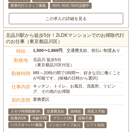
家事代行スタッフ募集
30代･40代･50代活躍中
この求人の詳細を見る
北品川駅から徒歩5分！2LDKマンションでのお掃除代行
のお仕事（東京都品川区）
1,500〜1,860円
、交通費支給、前払い制度あり
時給
北品川 徒歩5分
勤務地
（東京都品川区付近）
8時～20時の間で1時間〜、好きな日に働くこと
勤務時間
が可能です。(候補の日時から選択)
キッチン、トイレ、お風呂、洗面所、リビン
仕事内容
グ、その他のお掃除
業務委託
契約形態
スキマ時間勤務OK
交通費支給
高時給
高収入可能
扶養内OK
年齢不問
ブランクOK
資格不要
ハウスキーパー募集
インセンティブあり
シフト自由