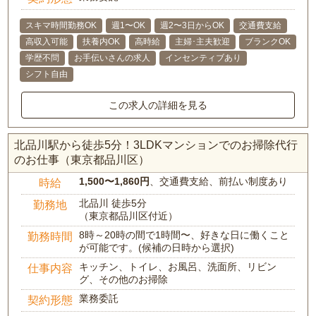
スキマ時間勤務OK
週1〜OK
週2〜3日からOK
交通費支給
高収入可能
扶養内OK
高時給
主婦･主夫歓迎
ブランクOK
学歴不問
お手伝いさんの求人
インセンティブあり
シフト自由
この求人の詳細を見る
北品川駅から徒歩5分！3LDKマンションでのお掃除代行
のお仕事（東京都品川区）
1,500〜1,860円
、交通費支給、前払い制度あり
時給
北品川 徒歩5分
勤務地
（東京都品川区付近）
8時～20時の間で1時間〜、好きな日に働くこと
勤務時間
が可能です。(候補の日時から選択)
キッチン、トイレ、お風呂、洗面所、リビン
仕事内容
グ、その他のお掃除
業務委託
契約形態