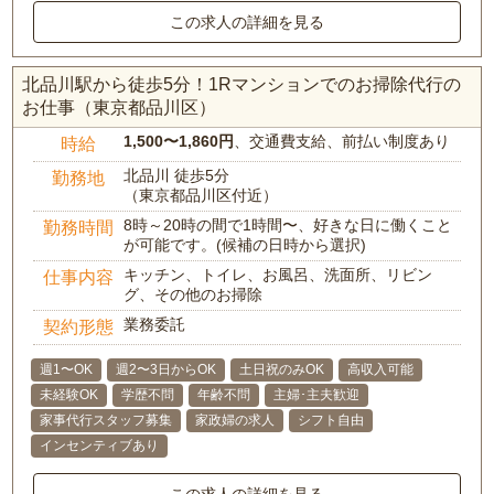
この求人の詳細を見る
北品川駅から徒歩5分！1Rマンションでのお掃除代行の
お仕事（東京都品川区）
1,500〜1,860円
、交通費支給、前払い制度あり
時給
北品川 徒歩5分
勤務地
（東京都品川区付近）
8時～20時の間で1時間〜、好きな日に働くこと
勤務時間
が可能です。(候補の日時から選択)
キッチン、トイレ、お風呂、洗面所、リビン
仕事内容
グ、その他のお掃除
業務委託
契約形態
週1〜OK
週2〜3日からOK
土日祝のみOK
高収入可能
未経験OK
学歴不問
年齢不問
主婦･主夫歓迎
家事代行スタッフ募集
家政婦の求人
シフト自由
インセンティブあり
この求人の詳細を見る