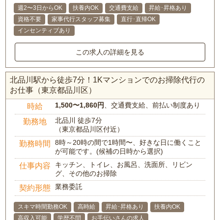
週2〜3日からOK
扶養内OK
交通費支給
昇給･昇格あり
資格不要
家事代行スタッフ募集
直行･直帰OK
インセンティブあり
この求人の詳細を見る
北品川駅から徒歩7分！1Kマンションでのお掃除代行の
お仕事（東京都品川区）
1,500〜1,860円
、交通費支給、前払い制度あり
時給
北品川 徒歩7分
勤務地
（東京都品川区付近）
8時～20時の間で1時間〜、好きな日に働くこと
勤務時間
が可能です。(候補の日時から選択)
キッチン、トイレ、お風呂、洗面所、リビン
仕事内容
グ、その他のお掃除
業務委託
契約形態
スキマ時間勤務OK
高時給
昇給･昇格あり
扶養内OK
高収入可能
学歴不問
お手伝いさんの求人