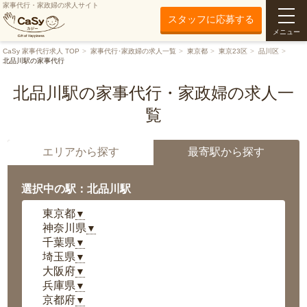
家事代行・家政婦の求人サイト
スタッフに応募する
メニュー
CaSy 家事代行求人 TOP
家事代行･家政婦の求人一覧
東京都
東京23区
品川区
北品川駅の家事代行
北品川駅の家事代行・家政婦の求人一
覧
エリアから探す
最寄駅から探す
選択中の駅：北品川駅
東京都
▼
神奈川県
▼
千葉県
▼
埼玉県
▼
大阪府
▼
兵庫県
▼
京都府
▼