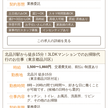
業務委託
契約形態
土日祝のみOK
週1〜OK
スキマ時間勤務OK
週2〜3日からOK
高時給
高収入可能
昇給･昇格あり
学歴不問
お手伝いさんの求人
家政婦の求人
家事代行スタッフ募集
インセンティブあり
この求人の詳細を見る
北品川駅から徒歩15分！3LDKマンションでのお掃除代
行のお仕事（東京都品川区）
1,500〜1,860円
、交通費支給、前払い制度あり
時給
北品川 徒歩15分
勤務地
（東京都品川区付近）
8時～20時の間で1時間〜、好きな日に働くこと
勤務時間
が可能です。(候補の日時から選択)
キッチン、トイレ、お風呂、洗面所、リビン
仕事内容
グ、その他のお掃除
業務委託
契約形態