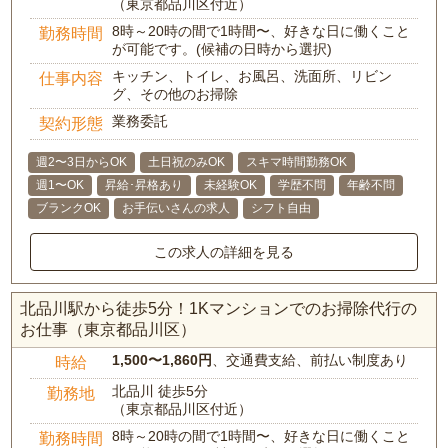
（東京都品川区付近）
8時～20時の間で1時間〜、好きな日に働くこと
勤務時間
が可能です。(候補の日時から選択)
キッチン、トイレ、お風呂、洗面所、リビン
仕事内容
グ、その他のお掃除
業務委託
契約形態
週2〜3日からOK
土日祝のみOK
スキマ時間勤務OK
週1〜OK
昇給･昇格あり
未経験OK
学歴不問
年齢不問
ブランクOK
お手伝いさんの求人
シフト自由
この求人の詳細を見る
北品川駅から徒歩5分！1Kマンションでのお掃除代行の
お仕事（東京都品川区）
1,500〜1,860円
、交通費支給、前払い制度あり
時給
北品川 徒歩5分
勤務地
（東京都品川区付近）
8時～20時の間で1時間〜、好きな日に働くこと
勤務時間