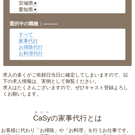
宮城県
▼
愛知県
▼
福井県
▼
岡山県
▼
選択中の職種：———
広島県
▼
すべて
沖縄県
▼
家事代行
お掃除代行
お料理代行
求人の多くがご依頼日当日に確定してしまいますので、以
下の求人情報は、実例として御覧ください。
求人はたくさんございますので、ぜひキャスト登録よろし
くお願いします。
カジー
CaSy
の家事代行とは
お客様に代わり「
お掃除
」や「
お料理
」を行うお仕事です。