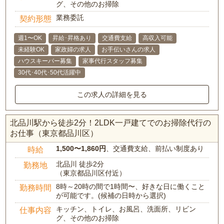
グ、その他のお掃除
業務委託
契約形態
週1〜OK
昇給･昇格あり
交通費支給
高収入可能
未経験OK
家政婦の求人
お手伝いさんの求人
ハウスキーパー募集
家事代行スタッフ募集
30代･40代･50代活躍中
この求人の詳細を見る
北品川駅から徒歩2分！2LDK一戸建てでのお掃除代行の
お仕事（東京都品川区）
1,500〜1,860円
、交通費支給、前払い制度あり
時給
北品川 徒歩2分
勤務地
（東京都品川区付近）
8時～20時の間で1時間〜、好きな日に働くこと
勤務時間
が可能です。(候補の日時から選択)
キッチン、トイレ、お風呂、洗面所、リビン
仕事内容
グ、その他のお掃除