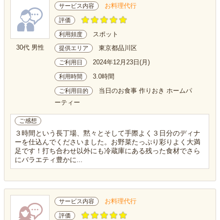
お料理代行
サービス内容
評価
スポット
利用頻度
30代 男性
東京都品川区
提供エリア
2024年12月23日(月)
ご利用日
3.0時間
利用時間
当日のお食事 作りおき ホームパ
ご利用目的
ーティー
ご感想
３時間という長丁場、黙々とそして手際よく３日分のディナ
ーを仕込んでくださいました。お野菜たっぷり彩りよく大満
足です！打ち合わせ以外にも冷蔵庫にある残った食材でさら
にバラエティ豊かに...
お料理代行
サービス内容
評価