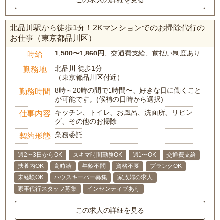
北品川駅から徒歩1分！2Kマンションでのお掃除代行の
お仕事（東京都品川区）
1,500〜1,860円
、交通費支給、前払い制度あり
時給
北品川 徒歩1分
勤務地
（東京都品川区付近）
8時～20時の間で1時間〜、好きな日に働くこと
勤務時間
が可能です。(候補の日時から選択)
キッチン、トイレ、お風呂、洗面所、リビン
仕事内容
グ、その他のお掃除
業務委託
契約形態
週2〜3日からOK
スキマ時間勤務OK
週1〜OK
交通費支給
扶養内OK
高時給
年齢不問
資格不要
ブランクOK
未経験OK
ハウスキーパー募集
家政婦の求人
家事代行スタッフ募集
インセンティブあり
この求人の詳細を見る