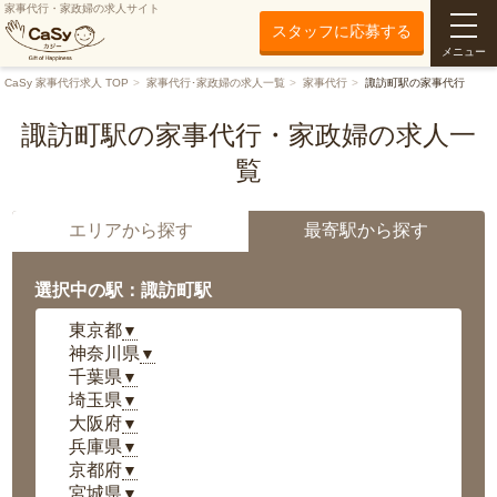
家事代行・家政婦の求人サイト
スタッフに応募する
メニュー
CaSy 家事代行求人 TOP
家事代行･家政婦の求人一覧
家事代行
諏訪町駅の家事代行
諏訪町駅の家事代行・家政婦の求人一
覧
エリアから探す
最寄駅から探す
選択中の駅：諏訪町駅
東京都
▼
神奈川県
▼
千葉県
▼
埼玉県
▼
大阪府
▼
兵庫県
▼
京都府
▼
宮城県
▼