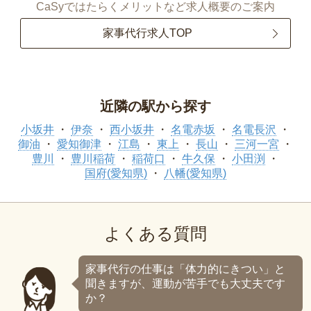
CaSyではたらくメリットなど求人概要のご案内
家事代行求人TOP
近隣の駅から探す
小坂井
伊奈
西小坂井
名電赤坂
名電長沢
御油
愛知御津
江島
東上
長山
三河一宮
豊川
豊川稲荷
稲荷口
牛久保
小田渕
国府(愛知県)
八幡(愛知県)
よくある質問
家事代行の仕事は「体力的にきつい」と
聞きますが、運動が苦手でも大丈夫です
か？