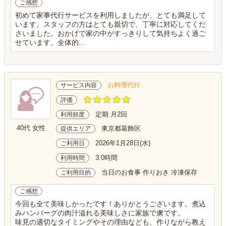
ご感想
初めて家事代行サービスを利用しましたが、とても満足して
います。スタッフの方はとても親切で、丁寧に対応してくだ
さいました。おかげで家の中がすっきりして気持ちよく過ご
せています。全体的...
お料理代行
サービス内容
評価
定期 月2回
利用頻度
40代 女性
東京都葛飾区
提供エリア
2026年1月28日(水)
ご利用日
3.0時間
利用時間
当日のお食事 作りおき 冷凍保存
ご利用目的
ご感想
今回も全て美味しかったです！ありがとうございます。煮込
みハンバーグの肉汁溢れる美味しさに家族で虜です。
味見の適切なタイミングやその理由なども、作りながら教え