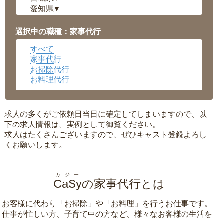
愛知県
▼
福井県
▼
岡山県
▼
選択中の職種：家事代行
広島県
▼
すべて
沖縄県
▼
家事代行
お掃除代行
お料理代行
求人の多くがご依頼日当日に確定してしまいますので、以
下の求人情報は、実例として御覧ください。
求人はたくさんございますので、ぜひキャスト登録よろし
くお願いします。
カジー
CaSy
の家事代行とは
お客様に代わり「
お掃除
」や「
お料理
」を行うお仕事です。
仕事が忙しい方、子育て中の方など、様々なお客様の生活を