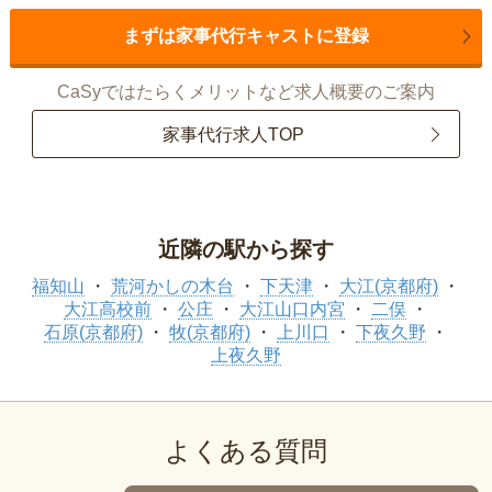
まずは家事代行キャストに登録
CaSyではたらくメリットなど求人概要のご案内
家事代行求人TOP
近隣の駅から探す
福知山
荒河かしの木台
下天津
大江(京都府)
大江高校前
公庄
大江山口内宮
二俣
石原(京都府)
牧(京都府)
上川口
下夜久野
上夜久野
よくある質問