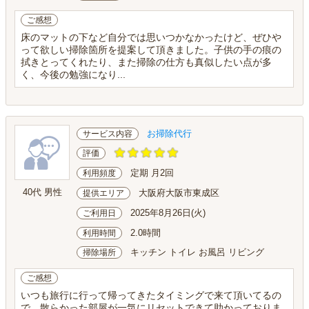
ご感想
床のマットの下など自分では思いつかなかったけど、ぜひや
って欲しい掃除箇所を提案して頂きました。子供の手の痕の
拭きとってくれたり、また掃除の仕方も真似したい点が多
く、今後の勉強になり...
お掃除代行
サービス内容
評価
定期 月2回
利用頻度
40代 男性
大阪府大阪市東成区
提供エリア
2025年8月26日(火)
ご利用日
2.0時間
利用時間
キッチン トイレ お風呂 リビング
掃除場所
ご感想
いつも旅行に行って帰ってきたタイミングで来て頂いてるの
で、散らかった部屋が一気にリセットできて助かっておりま