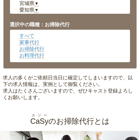
宮城県
▼
愛知県
▼
福井県
▼
岡山県
▼
選択中の職種：お掃除代行
広島県
▼
すべて
沖縄県
▼
家事代行
お掃除代行
お料理代行
求人の多くがご依頼日当日に確定してしまいますので、以
下の求人情報は、実例として御覧ください。
求人はたくさんございますので、ぜひキャスト登録よろし
くお願いします。
カジー
CaSy
のお掃除代行とは