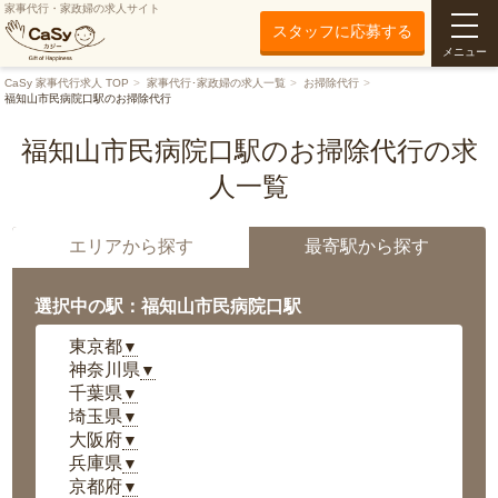
家事代行・家政婦の求人サイト
スタッフに応募する
メニュー
CaSy 家事代行求人 TOP
家事代行･家政婦の求人一覧
お掃除代行
福知山市民病院口駅のお掃除代行
福知山市民病院口駅のお掃除代行の求
人一覧
エリアから探す
最寄駅から探す
選択中の駅：福知山市民病院口駅
東京都
▼
神奈川県
▼
千葉県
▼
埼玉県
▼
大阪府
▼
兵庫県
▼
京都府
▼