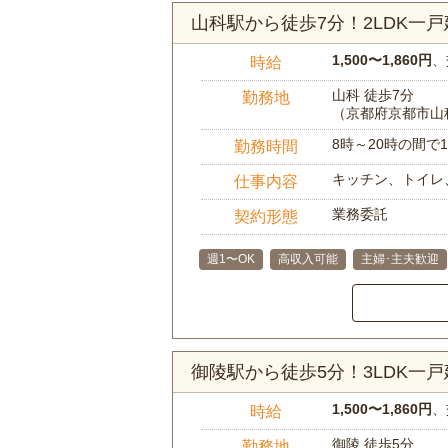
山科駅から徒歩7分！2LDK一
1,500〜1,860円
、
時給
山科 徒歩7分
勤務地
（京都府京都市山
8時～20時の間
勤務時間
キッチン、トイレ
仕事内容
業務委託
契約形態
週1〜OK
高収入可能
主婦･主夫歓迎
御陵駅から徒歩5分！3LDK一
1,500〜1,860円
、
時給
御陵 徒歩5分
勤務地