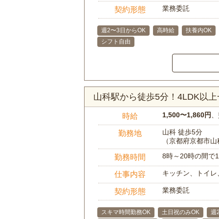
業務委託
契約形態
週2〜3日からOK
高時給
扶養内OK
シフト自由
山科駅から徒歩5分！4LDK
1,500〜1,860円
、
時給
山科 徒歩5分
勤務地
（京都府京都市山
8時～20時の間
勤務時間
キッチン、トイレ
仕事内容
業務委託
契約形態
スキマ時間勤務OK
土日祝のみOK
週