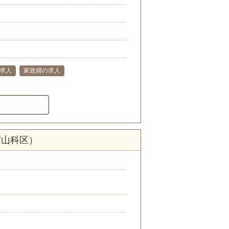
求人
家政婦の求人
市山科区）