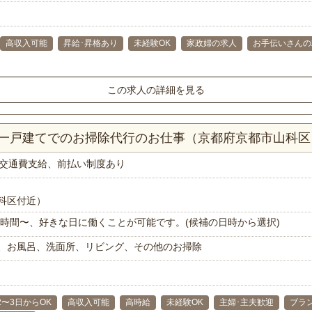
高収入可能
昇給･昇格あり
未経験OK
家政婦の求人
お手伝いさんの
この求人の詳細を見る
以上一戸建てでのお掃除代行のお仕事（京都府京都市山科区
交通費支給、前払い制度あり
科区付近）
で1時間〜、好きな日に働くことが可能です。(候補の日時から選択)
、お風呂、洗面所、リビング、その他のお掃除
2〜3日からOK
高収入可能
高時給
未経験OK
主婦･主夫歓迎
ブラ