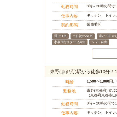
8時～20時の間
勤務時間
キッチン、トイレ
仕事内容
業務委託
契約形態
週1〜OK
土日祝のみOK
週2〜3日か
家事代行スタッフ募集
シフト自由
東野(京都府)駅から徒歩10分
1,500〜1,860円
、
時給
東野(京都府) 徒歩
勤務地
（京都府京都市山
8時～20時の間
勤務時間
キッチン、トイレ
仕事内容