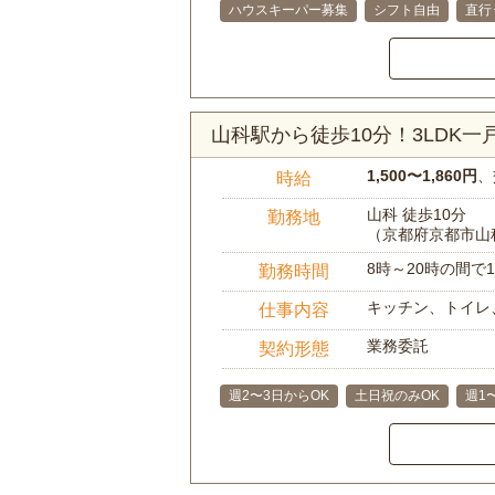
ハウスキーパー募集
シフト自由
直行
山科駅から徒歩10分！3LDK
1,500〜1,860円
、
時給
山科 徒歩10分
勤務地
（京都府京都市山
8時～20時の間
勤務時間
キッチン、トイレ
仕事内容
業務委託
契約形態
週2〜3日からOK
土日祝のみOK
週1