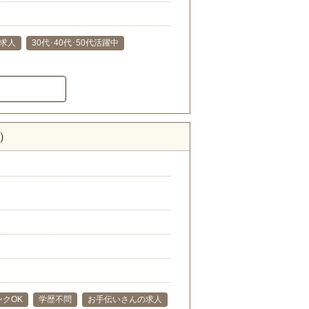
求人
30代･40代･50代活躍中
）
ンクOK
学歴不問
お手伝いさんの求人