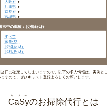
大阪府
▼
兵庫県
▼
京都府
▼
宮城県
▼
愛知県
▼
選択中の職種：お掃除代行
福井県
▼
岡山県
▼
すべて
広島県
▼
家事代行
沖縄県
▼
お掃除代行
お料理代行
日当日に確定してしまいますので、以下の求人情報は、実例と
いますので、ぜひキャスト登録よろしくお願いします。
カジー
CaSy
のお掃除代行とは