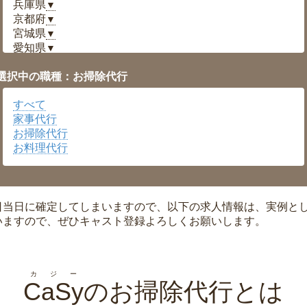
兵庫県
▼
京都府
▼
宮城県
▼
愛知県
▼
福井県
▼
選択中の職種：お掃除代行
岡山県
▼
広島県
▼
すべて
沖縄県
▼
家事代行
お掃除代行
お料理代行
日当日に確定してしまいますので、以下の求人情報は、実例と
いますので、ぜひキャスト登録よろしくお願いします。
カジー
CaSy
のお掃除代行とは