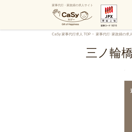
家事代行・家政婦の求人サイト
CaSy 家事代行求人 TOP
家事代行･家政婦の求
三ノ輪