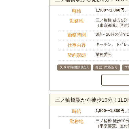
1,500〜1,860円
、
時給
三ノ輪橋 徒歩5分
勤務地
（東京都荒川区付
8時～20時の間
勤務時間
キッチン、トイレ
仕事内容
業務委託
契約形態
スキマ時間勤務OK
昇給･昇格あり
学
三ノ輪橋駅から徒歩10分！1L
1,500〜1,860円
、
時給
三ノ輪橋 徒歩10
勤務地
（東京都荒川区付