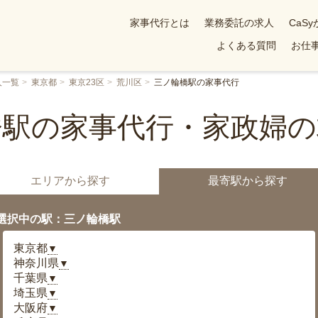
家事代行とは
業務委託の求人
CaS
よくある質問
お仕事
人一覧
東京都
東京23区
荒川区
三ノ輪橋駅の家事代行
橋駅の家事代行・家政婦の
エリアから探す
最寄駅から探す
選択中の駅：三ノ輪橋駅
東京都
▼
神奈川県
▼
千葉県
▼
埼玉県
▼
大阪府
▼