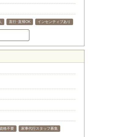
人
直行･直帰OK
インセンティブあり
資格不要
家事代行スタッフ募集