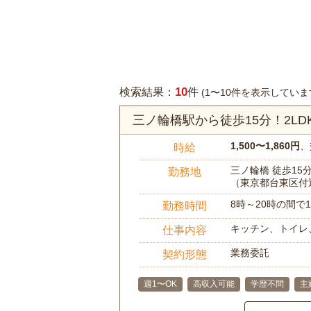
10
検索結果：
件
(1〜10件を表示していま
三ノ輪橋駅から徒歩15分！2L
1,500〜1,860円
、
時給
三ノ輪橋 徒歩15
勤務地
（東京都台東区付
8時～20時の間
勤務時間
キッチン、トイレ
仕事内容
業務委託
契約形態
週1〜OK
高収入可能
学歴不問
主