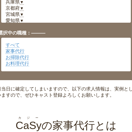
兵庫県
▼
京都府
▼
宮城県
▼
愛知県
▼
福井県
▼
選択中の職種：———
岡山県
▼
広島県
▼
すべて
沖縄県
▼
家事代行
お掃除代行
お料理代行
日当日に確定してしまいますので、以下の求人情報は、実例と
いますので、ぜひキャスト登録よろしくお願いします。
カジー
CaSy
の家事代行とは