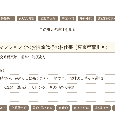
･昇格あり
高収入可能
交通費支給
学歴不問
年齢不問
家政婦の求
この求人の詳細を見る
Kマンションでのお掃除代行のお仕事（東京都荒川区）
交通費支給、前払い制度あり
近）
で1時間〜、好きな日に働くことが可能です。(候補の日時から選択)
、お風呂、洗面所、リビング、その他のお掃除
らOK
交通費支給
昇給･昇格あり
高時給
高収入可能
未経験OK