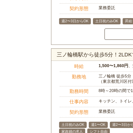
業務委託
契約形態
週2〜3日からOK
土日祝のみOK
昇給
三ノ輪橋駅から徒歩5分！2LD
1,500〜1,860円
、
時給
三ノ輪橋 徒歩5分
勤務地
（東京都荒川区付
8時～20時の間
勤務時間
キッチン、トイレ
仕事内容
業務委託
契約形態
土日祝のみOK
週1〜OK
週2〜3日か
家政婦の求人
シフト自由