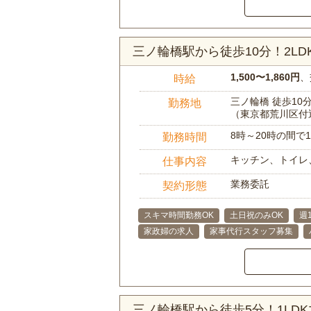
三ノ輪橋駅から徒歩10分！2L
1,500〜1,860円
、
時給
三ノ輪橋 徒歩10
勤務地
（東京都荒川区付
8時～20時の間
勤務時間
キッチン、トイレ
仕事内容
業務委託
契約形態
スキマ時間勤務OK
土日祝のみOK
週
家政婦の求人
家事代行スタッフ募集
三ノ輪橋駅から徒歩5分！1LD