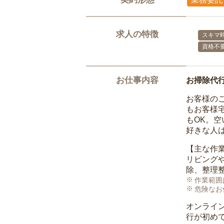
求人の特徴
スキマ
資格不
お仕事内容
お掃除代
お客様の
もお客様
もOK。
好きな人
【主な作
リビング
除、整理
作業範囲
危険なお
オンライ
行が初め