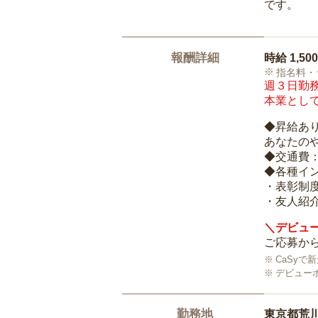
です。
報酬詳細
時給
1,50
指名料・
週３日勤務
本業として
◆昇給あ
あなたの
◆交通費
◆各種イ
・表彰制
・友人紹介
＼デビュー
ご応募から
CaSy
デビュー
勤務地
東京都荒