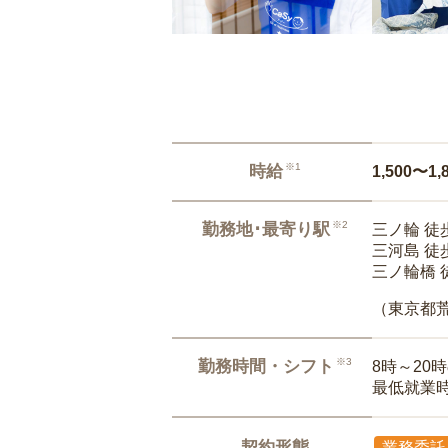
※1
時給
1,500〜1,
※2
勤務地･最寄り駅
三ノ輪 徒
三河島 徒
三ノ輪橋 
（東京都
※3
勤務時間・シフト
8時～20
最低就業
契約形態
業務委託