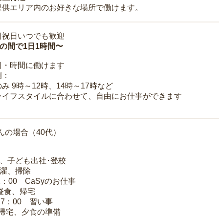
提供エリア内のお好きな場所で働けます。
日祝日いつでも歓迎
時の間で1日1時間〜
日・時間に働けます
例：
み 9時～12時、14時～17時など
ライフスタイルに合わせて、自由にお仕事ができます
んの場合（40代）
夫、子ども出社･登校
洗濯、掃除
2：00 CaSyのお仕事
 昼食、帰宅
17：00 習い事
 帰宅、夕食の準備