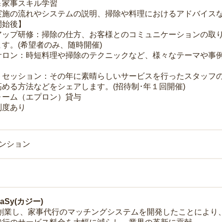
＆家事スキル学習
実施の流れやシステムの説明、掃除や料理におけるアドバイス
開始後】
アップ研修：掃除の仕方、お客様とのコミュニケーションの取
す。(希望者のみ、随時開催)
サロン：時短料理や掃除のテクニックなど、様々なテーマや事例
トセッション：その年に素晴らしいサービスを行ったスタッフ
める方法などをシェアします。(招待制･年１回開催)
ォーム（エプロン）貸与
制度あり
マンション
Sy(カジー)
年に創業し、家事代行のマッチングシステムを開発したことによ