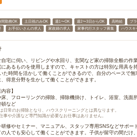
時間勤務OK
土日祝のみOK
週1〜OK
週2〜3日からOK
高時給
ブラ
要
お手伝いさんの求人
家政婦の求人
家事代行スタッフ募集
ハウスキ
行
ご自宅に伺い、リビングや水回り、玄関など家の掃除全般の作
宅にあるものを使用しますので、キャストの方は特別な用具を持
空いた時間を活かして働くことができるので、自分のペースで無
は、得意分野を生かして働くことができます。
業内容】
や床、フローリングの掃除、掃除機掛け、トイレ、浴室、洗面
整頓など
は日常のお掃除となり、ハウスクリーニングとは異なります。
仕事や介護など専門知識が必要なお仕事はありません。
ン研修やセミナー、マニュアル、スタッフ専用SNSなどサポー
ての人でも安心して働くことができます。子供が留守の間だけ、