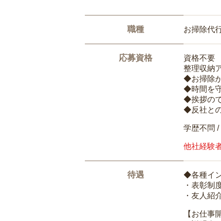
職種
お掃除代
応募資格
資格不要
整理収納
◆お掃除
◆時間を
◆挨拶の
◆反社と
学歴不問 /
他社経験
待遇
◆各種イ
・表彰制
・友人紹介
【お仕事