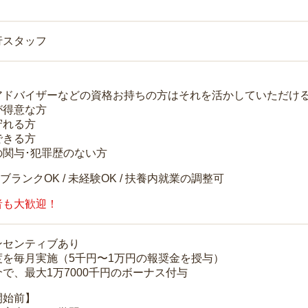
行スタッフ
アドバイザーなどの資格お持ちの方はそれを活かしていただけ
が得意な方
守れる方
できる方
の関与･犯罪歴のない方
 ブランクOK / 未経験OK / 扶養内就業の調整可
者も大歓迎！
ンセンティブあり
度を毎月実施（5千円〜1万円の報奨金を授与）
で、最大1万7000千円のボーナス付与
開始前】