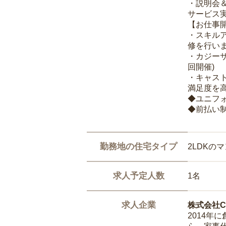
・説明会
サービス
【お仕事
・スキル
修を行いま
・カジー
回開催)
・キャス
満足度を高
◆ユニフ
◆前払い
勤務地の住宅タイプ
2LDKの
求人予定人数
1名
求人企業
株式会社Ca
2014