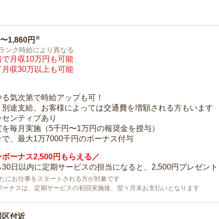
※
0〜1,860円
ランク時給により異なる
で月収10万円も可能
月収30万以上も可能
り
やる気次第で時給アップも可！
：別途支給。お客様によっては交通費を増額される方もいます
ンセンティブあり
度を毎月実施（5千円〜1万円の報奨金を授与）
で、最大1万7000千円のボーナス付与
ボーナス2,500円もらえる／
30日以内に定期サービスの担当になると、2,500円プレゼント
で新たにお仕事をスタートされる方が対象です
ボーナスは、定期サービスの初回実施後、翌々月末お支払いとなります
川区付近