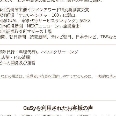
代行のサービス料金を大幅に減らし、業界の革新に貢献。
 厚生労働省主催イクメンアワード特別奨励賞受賞
 東洋経済「すごいベンチャー100」に選出
 日経DUAL「家事代行サービスランキング」第1位
 日本経済新聞「NEXTユニコーン」企業選出
 東京証券取引所マザーズ上場
新聞、朝日新聞、読売新聞、テレビ朝日、日本テレビ、TBSな
掃除代行・料理代行)、ハウスクリーニング
・店舗・ビル清掃
ービスの開発及び運営
地」などの用語は、求職者が内容を理解しやすくするために、一般的な求
CaSyを利用されたお客様の声