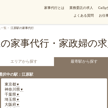
家事代行とは
業務委託の求人
CaS
よくある質問
お仕事
人一覧
江原駅の家事代行
駅の家事代行・家政婦の求
エリアから探す
最寄駅から探す
選択中の駅：江原駅
東京都
▼
神奈川県
▼
千葉県
▼
埼玉県
▼
大阪府
▼