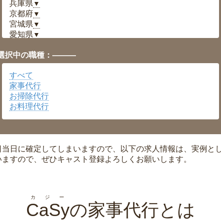
兵庫県
▼
京都府
▼
宮城県
▼
愛知県
▼
福井県
▼
選択中の職種：———
岡山県
▼
広島県
▼
すべて
沖縄県
▼
家事代行
お掃除代行
お料理代行
日当日に確定してしまいますので、以下の求人情報は、実例と
いますので、ぜひキャスト登録よろしくお願いします。
カジー
CaSy
の家事代行とは