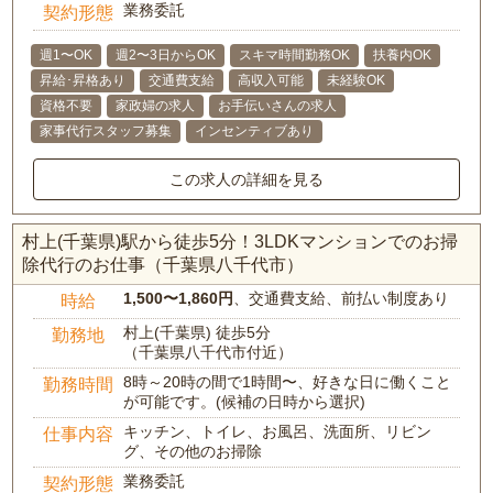
業務委託
契約形態
週1〜OK
週2〜3日からOK
スキマ時間勤務OK
扶養内OK
昇給･昇格あり
交通費支給
高収入可能
未経験OK
資格不要
家政婦の求人
お手伝いさんの求人
家事代行スタッフ募集
インセンティブあり
この求人の詳細を見る
村上(千葉県)駅から徒歩5分！3LDKマンションでのお掃
除代行のお仕事（千葉県八千代市）
1,500〜1,860円
、交通費支給、前払い制度あり
時給
村上(千葉県) 徒歩5分
勤務地
（千葉県八千代市付近）
8時～20時の間で1時間〜、好きな日に働くこと
勤務時間
が可能です。(候補の日時から選択)
キッチン、トイレ、お風呂、洗面所、リビン
仕事内容
グ、その他のお掃除
業務委託
契約形態