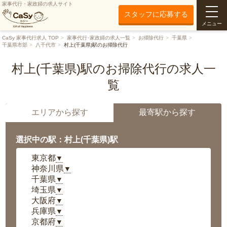
家事代行・家政婦の求人サイト
スタッフに応募する
メニュー
CaSy 家事代行求人 TOP
家事代行･家政婦の求人一覧
お掃除代行
千葉県
千葉県市部
八千代市
村上(千葉県)駅のお掃除代行
村上(千葉県)駅のお掃除代行の求人一
覧
エリアから探す
最寄駅から探す
選択中の駅：村上(千葉県)駅
東京都
▼
神奈川県
▼
千葉県
▼
埼玉県
▼
大阪府
▼
兵庫県
▼
京都府
▼