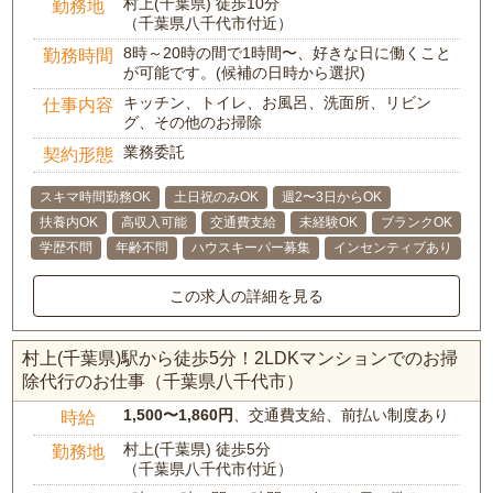
村上(千葉県) 徒歩10分
勤務地
（千葉県八千代市付近）
8時～20時の間で1時間〜、好きな日に働くこと
勤務時間
が可能です。(候補の日時から選択)
キッチン、トイレ、お風呂、洗面所、リビン
仕事内容
グ、その他のお掃除
業務委託
契約形態
スキマ時間勤務OK
土日祝のみOK
週2〜3日からOK
扶養内OK
高収入可能
交通費支給
未経験OK
ブランクOK
学歴不問
年齢不問
ハウスキーパー募集
インセンティブあり
この求人の詳細を見る
村上(千葉県)駅から徒歩5分！2LDKマンションでのお掃
除代行のお仕事（千葉県八千代市）
1,500〜1,860円
、交通費支給、前払い制度あり
時給
村上(千葉県) 徒歩5分
勤務地
（千葉県八千代市付近）