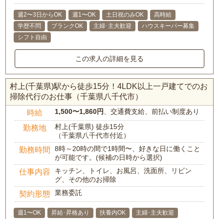
週2〜3日からOK
週1〜OK
土日祝のみOK
高時給
学歴不問
ブランクOK
主婦･主夫歓迎
ハウスキーパー募集
シフト自由
この求人の詳細を見る
村上(千葉県)駅から徒歩15分！4LDK以上一戸建てでのお
掃除代行のお仕事（千葉県八千代市）
1,500〜1,860円
、交通費支給、前払い制度あり
時給
村上(千葉県) 徒歩15分
勤務地
（千葉県八千代市付近）
8時～20時の間で1時間〜、好きな日に働くこと
勤務時間
が可能です。(候補の日時から選択)
キッチン、トイレ、お風呂、洗面所、リビン
仕事内容
グ、その他のお掃除
業務委託
契約形態
週1〜OK
昇給･昇格あり
扶養内OK
主婦･主夫歓迎