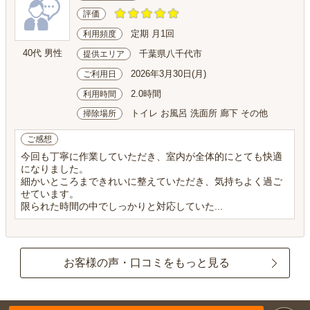
評価
定期 月1回
利用頻度
40代 男性
千葉県八千代市
提供エリア
2026年3月30日(月)
ご利用日
2.0時間
利用時間
トイレ お風呂 洗面所 廊下 その他
掃除場所
ご感想
今回も丁寧に作業していただき、室内が全体的にとても快適
になりました。
細かいところまできれいに整えていただき、気持ちよく過ご
せています。
限られた時間の中でしっかりと対応していた...
お客様の声・口コミをもっと見る