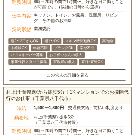
8時～20時の間で1時間〜、好きな日に働くこと
勤務時間
が可能です。(候補の日時から選択)
キッチン、トイレ、お風呂、洗面所、リビン
仕事内容
グ、その他のお掃除
業務委託
契約形態
週2〜3日からOK
週1〜OK
スキマ時間勤務OK
高時給
未経験OK
年齢不問
ブランクOK
学歴不問
ハウスキーパー募集
お手伝いさんの求人
家事代行スタッフ募集
家政婦の求人
直行･直帰OK
この求人の詳細を見る
村上(千葉県)駅から徒歩5分！1Kマンションでのお掃除代
行のお仕事（千葉県八千代市）
1,500〜1,860円
、交通費支給、前払い制度あり
時給
村上(千葉県) 徒歩5分
勤務地
（千葉県八千代市付近）
8時～20時の間で1時間〜、好きな日に働くこと
勤務時間