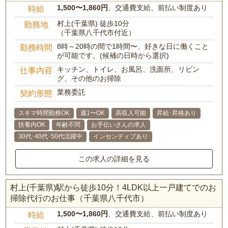
1,500〜1,860円
、交通費支給、前払い制度あり
時給
村上(千葉県) 徒歩10分
勤務地
（千葉県八千代市付近）
8時～20時の間で1時間〜、好きな日に働くこと
勤務時間
が可能です。(候補の日時から選択)
キッチン、トイレ、お風呂、洗面所、リビン
仕事内容
グ、その他のお掃除
業務委託
契約形態
スキマ時間勤務OK
週1〜OK
高収入可能
昇給･昇格あり
扶養内OK
年齢不問
お手伝いさんの求人
30代･40代･50代活躍中
インセンティブあり
この求人の詳細を見る
村上(千葉県)駅から徒歩10分！4LDK以上一戸建てでのお
掃除代行のお仕事（千葉県八千代市）
1,500〜1,860円
、交通費支給、前払い制度あり
時給