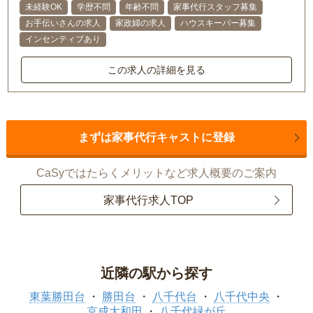
未経験OK
学歴不問
年齢不問
家事代行スタッフ募集
お手伝いさんの求人
家政婦の求人
ハウスキーパー募集
インセンティブあり
この求人の詳細を見る
まずは家事代行キャストに登録
CaSyではたらくメリットなど求人概要のご案内
家事代行求人TOP
近隣の駅から探す
東葉勝田台
勝田台
八千代台
八千代中央
京成大和田
八千代緑が丘