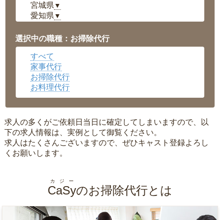
宮城県
▼
愛知県
▼
福井県
▼
岡山県
▼
選択中の職種：お掃除代行
広島県
▼
すべて
沖縄県
▼
家事代行
お掃除代行
お料理代行
求人の多くがご依頼日当日に確定してしまいますので、以
下の求人情報は、実例として御覧ください。
求人はたくさんございますので、ぜひキャスト登録よろし
くお願いします。
カジー
CaSy
のお掃除代行とは