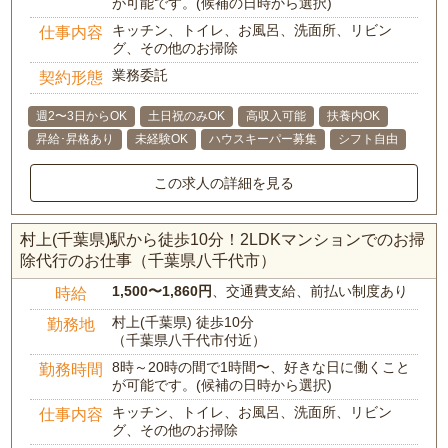
が可能です。(候補の日時から選択)
キッチン、トイレ、お風呂、洗面所、リビン
仕事内容
グ、その他のお掃除
業務委託
契約形態
週2〜3日からOK
土日祝のみOK
高収入可能
扶養内OK
昇給･昇格あり
未経験OK
ハウスキーパー募集
シフト自由
この求人の詳細を見る
村上(千葉県)駅から徒歩10分！2LDKマンションでのお掃
除代行のお仕事（千葉県八千代市）
1,500〜1,860円
、交通費支給、前払い制度あり
時給
村上(千葉県) 徒歩10分
勤務地
（千葉県八千代市付近）
8時～20時の間で1時間〜、好きな日に働くこと
勤務時間
が可能です。(候補の日時から選択)
キッチン、トイレ、お風呂、洗面所、リビン
仕事内容
グ、その他のお掃除