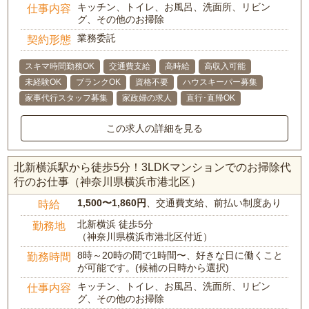
キッチン、トイレ、お風呂、洗面所、リビン
仕事内容
グ、その他のお掃除
業務委託
契約形態
スキマ時間勤務OK
交通費支給
高時給
高収入可能
未経験OK
ブランクOK
資格不要
ハウスキーパー募集
家事代行スタッフ募集
家政婦の求人
直行･直帰OK
この求人の詳細を見る
北新横浜駅から徒歩5分！3LDKマンションでのお掃除代
行のお仕事（神奈川県横浜市港北区）
1,500〜1,860円
、交通費支給、前払い制度あり
時給
北新横浜 徒歩5分
勤務地
（神奈川県横浜市港北区付近）
8時～20時の間で1時間〜、好きな日に働くこと
勤務時間
が可能です。(候補の日時から選択)
キッチン、トイレ、お風呂、洗面所、リビン
仕事内容
グ、その他のお掃除