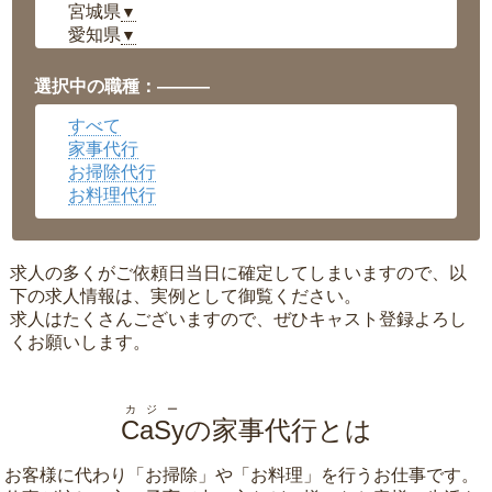
宮城県
▼
愛知県
▼
福井県
▼
岡山県
▼
選択中の職種：———
広島県
▼
すべて
沖縄県
▼
家事代行
お掃除代行
お料理代行
求人の多くがご依頼日当日に確定してしまいますので、以
下の求人情報は、実例として御覧ください。
求人はたくさんございますので、ぜひキャスト登録よろし
くお願いします。
カジー
CaSy
の家事代行とは
お客様に代わり「
お掃除
」や「
お料理
」を行うお仕事です。