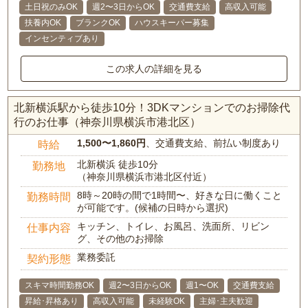
土日祝のみOK
週2〜3日からOK
交通費支給
高収入可能
扶養内OK
ブランクOK
ハウスキーパー募集
インセンティブあり
この求人の詳細を見る
北新横浜駅から徒歩10分！3DKマンションでのお掃除代
行のお仕事（神奈川県横浜市港北区）
1,500〜1,860円
、交通費支給、前払い制度あり
時給
北新横浜 徒歩10分
勤務地
（神奈川県横浜市港北区付近）
8時～20時の間で1時間〜、好きな日に働くこと
勤務時間
が可能です。(候補の日時から選択)
キッチン、トイレ、お風呂、洗面所、リビン
仕事内容
グ、その他のお掃除
業務委託
契約形態
スキマ時間勤務OK
週2〜3日からOK
週1〜OK
交通費支給
昇給･昇格あり
高収入可能
未経験OK
主婦･主夫歓迎