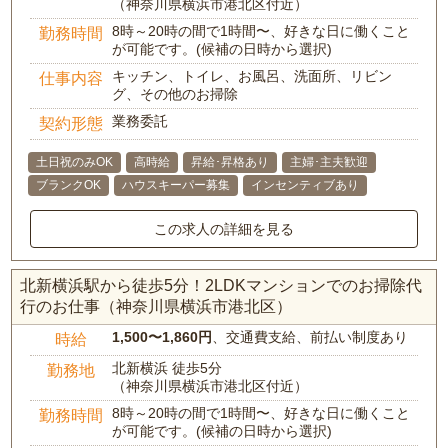
（神奈川県横浜市港北区付近）
8時～20時の間で1時間〜、好きな日に働くこと
勤務時間
が可能です。(候補の日時から選択)
キッチン、トイレ、お風呂、洗面所、リビン
仕事内容
グ、その他のお掃除
業務委託
契約形態
土日祝のみOK
高時給
昇給･昇格あり
主婦･主夫歓迎
ブランクOK
ハウスキーパー募集
インセンティブあり
この求人の詳細を見る
北新横浜駅から徒歩5分！2LDKマンションでのお掃除代
行のお仕事（神奈川県横浜市港北区）
1,500〜1,860円
、交通費支給、前払い制度あり
時給
北新横浜 徒歩5分
勤務地
（神奈川県横浜市港北区付近）
8時～20時の間で1時間〜、好きな日に働くこと
勤務時間
が可能です。(候補の日時から選択)