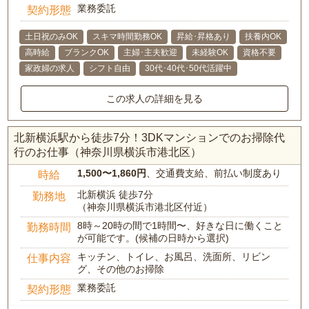
業務委託
契約形態
土日祝のみOK
スキマ時間勤務OK
昇給･昇格あり
扶養内OK
高時給
ブランクOK
主婦･主夫歓迎
未経験OK
資格不要
家政婦の求人
シフト自由
30代･40代･50代活躍中
この求人の詳細を見る
北新横浜駅から徒歩7分！3DKマンションでのお掃除代
行のお仕事（神奈川県横浜市港北区）
1,500〜1,860円
、交通費支給、前払い制度あり
時給
北新横浜 徒歩7分
勤務地
（神奈川県横浜市港北区付近）
8時～20時の間で1時間〜、好きな日に働くこと
勤務時間
が可能です。(候補の日時から選択)
キッチン、トイレ、お風呂、洗面所、リビン
仕事内容
グ、その他のお掃除
業務委託
契約形態