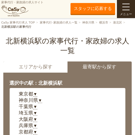
家事代行・家政婦の求人サイト
スタッフに応募する
メニュー
CaSy 家事代行求人 TOP
家事代行･家政婦の求人一覧
神奈川県
横浜市
港北区
北新横浜駅の家事代行
北新横浜駅の家事代行・家政婦の求人
一覧
エリアから探す
最寄駅から探す
選択中の駅：北新横浜駅
東京都
▼
神奈川県
▼
千葉県
▼
埼玉県
▼
大阪府
▼
兵庫県
▼
京都府
▼