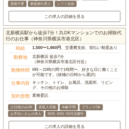
資格不要
家政婦の求人
シフト自由
この求人の詳細を見る
北新横浜駅から徒歩7分！2LDKマンションでのお掃除代
行のお仕事（神奈川県横浜市港北区）
1,500〜1,860円
、交通費支給、前払い制度あり
時給
北新横浜 徒歩7分
勤務地
（神奈川県横浜市港北区付近）
8時～20時の間で1時間〜、好きな日に働くこと
勤務時間
が可能です。(候補の日時から選択)
キッチン、トイレ、お風呂、洗面所、リビン
仕事内容
グ、その他のお掃除
業務委託
契約形態
土日祝のみOK
高収入可能
年齢不問
ブランクOK
お手伝いさんの求人
30代･40代･50代活躍中
この求人の詳細を見る