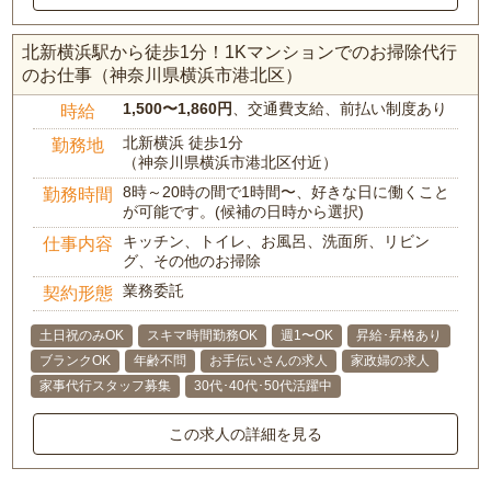
北新横浜駅から徒歩1分！1Kマンションでのお掃除代行
のお仕事（神奈川県横浜市港北区）
1,500〜1,860円
、交通費支給、前払い制度あり
時給
北新横浜 徒歩1分
勤務地
（神奈川県横浜市港北区付近）
8時～20時の間で1時間〜、好きな日に働くこと
勤務時間
が可能です。(候補の日時から選択)
キッチン、トイレ、お風呂、洗面所、リビン
仕事内容
グ、その他のお掃除
業務委託
契約形態
土日祝のみOK
スキマ時間勤務OK
週1〜OK
昇給･昇格あり
ブランクOK
年齢不問
お手伝いさんの求人
家政婦の求人
家事代行スタッフ募集
30代･40代･50代活躍中
この求人の詳細を見る