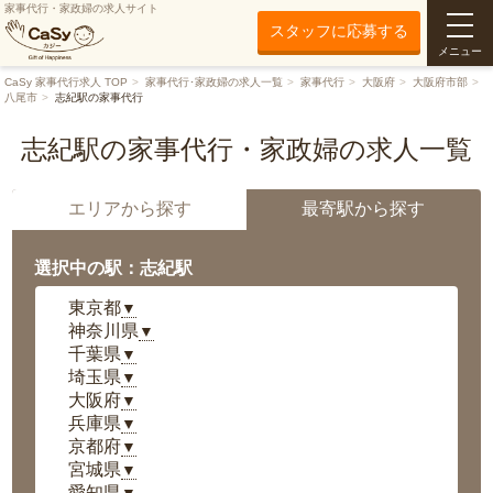
家事代行・家政婦の求人サイト
スタッフに応募する
メニュー
CaSy 家事代行求人 TOP
家事代行･家政婦の求人一覧
家事代行
大阪府
大阪府市部
八尾市
志紀駅の家事代行
志紀駅の家事代行・家政婦の求人一覧
エリアから探す
最寄駅から探す
選択中の駅：志紀駅
東京都
▼
神奈川県
▼
千葉県
▼
埼玉県
▼
大阪府
▼
兵庫県
▼
京都府
▼
宮城県
▼
愛知県