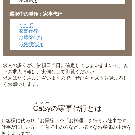
▼
福井県
▼
岡山県
▼
選択中の職種：家事代行
広島県
▼
すべて
沖縄県
▼
家事代行
お掃除代行
お料理代行
求人の多くがご依頼日当日に確定してしまいますので、以
下の求人情報は、実例として御覧ください。
求人はたくさんございますので、ぜひキャスト登録よろし
くお願いします。
カジー
CaSy
の家事代行とは
お客様に代わり「
お掃除
」や「
お料理
」を行うお仕事です。
仕事が忙しい方、子育て中の方など、様々なお客様の生活を
お支えします。