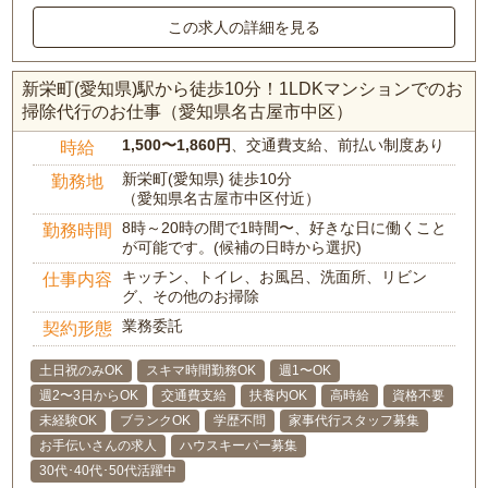
この求人の詳細を見る
新栄町(愛知県)駅から徒歩10分！1LDKマンションでのお
掃除代行のお仕事（愛知県名古屋市中区）
1,500〜1,860円
、交通費支給、前払い制度あり
時給
新栄町(愛知県) 徒歩10分
勤務地
（愛知県名古屋市中区付近）
8時～20時の間で1時間〜、好きな日に働くこと
勤務時間
が可能です。(候補の日時から選択)
キッチン、トイレ、お風呂、洗面所、リビン
仕事内容
グ、その他のお掃除
業務委託
契約形態
土日祝のみOK
スキマ時間勤務OK
週1〜OK
週2〜3日からOK
交通費支給
扶養内OK
高時給
資格不要
未経験OK
ブランクOK
学歴不問
家事代行スタッフ募集
お手伝いさんの求人
ハウスキーパー募集
30代･40代･50代活躍中