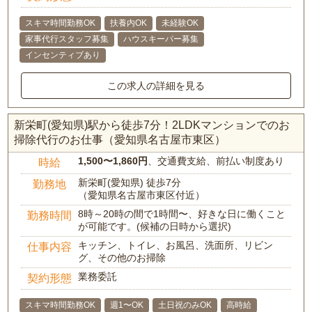
スキマ時間勤務OK
扶養内OK
未経験OK
家事代行スタッフ募集
ハウスキーパー募集
インセンティブあり
この求人の詳細を見る
新栄町(愛知県)駅から徒歩7分！2LDKマンションでのお
掃除代行のお仕事（愛知県名古屋市東区）
1,500〜1,860円
、交通費支給、前払い制度あり
時給
新栄町(愛知県) 徒歩7分
勤務地
（愛知県名古屋市東区付近）
8時～20時の間で1時間〜、好きな日に働くこと
勤務時間
が可能です。(候補の日時から選択)
キッチン、トイレ、お風呂、洗面所、リビン
仕事内容
グ、その他のお掃除
業務委託
契約形態
スキマ時間勤務OK
週1〜OK
土日祝のみOK
高時給