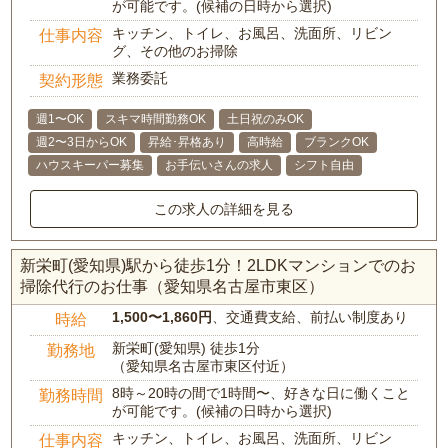
が可能です。(候補の日時から選択)
キッチン、トイレ、お風呂、洗面所、リビン
仕事内容
グ、その他のお掃除
業務委託
契約形態
週1〜OK
スキマ時間勤務OK
土日祝のみOK
週2〜3日からOK
昇給･昇格あり
高時給
ブランクOK
ハウスキーパー募集
お手伝いさんの求人
シフト自由
この求人の詳細を見る
新栄町(愛知県)駅から徒歩1分！2LDKマンションでのお
掃除代行のお仕事（愛知県名古屋市東区）
1,500〜1,860円
、交通費支給、前払い制度あり
時給
新栄町(愛知県) 徒歩1分
勤務地
（愛知県名古屋市東区付近）
8時～20時の間で1時間〜、好きな日に働くこと
勤務時間
が可能です。(候補の日時から選択)
キッチン、トイレ、お風呂、洗面所、リビン
仕事内容