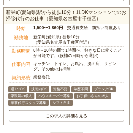
新栄町(愛知県)駅から徒歩10分！1LDKマンションでのお
掃除代行のお仕事（愛知県名古屋市千種区）
1,500〜1,860円
、交通費支給、前払い制度あり
時給
新栄町(愛知県) 徒歩10分
勤務地
（愛知県名古屋市千種区付近）
8時～20時の間で1時間〜、好きな日に働くこと
勤務時間
が可能です。(候補の日時から選択)
キッチン、トイレ、お風呂、洗面所、リビン
仕事内容
グ、その他のお掃除
業務委託
契約形態
週1〜OK
扶養内OK
資格不要
学歴不問
ブランクOK
家政婦の求人
ハウスキーパー募集
お手伝いさんの求人
家事代行スタッフ募集
シフト自由
この求人の詳細を見る