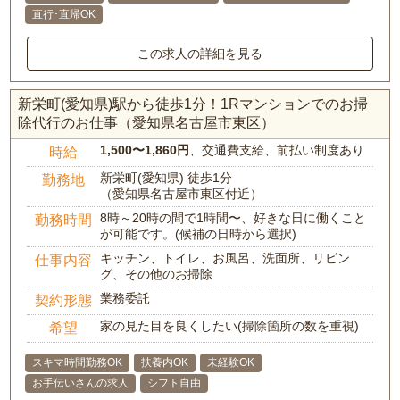
直行･直帰OK
この求人の詳細を見る
新栄町(愛知県)駅から徒歩1分！1Rマンションでのお掃
除代行のお仕事（愛知県名古屋市東区）
1,500〜1,860円
、交通費支給、前払い制度あり
時給
新栄町(愛知県) 徒歩1分
勤務地
（愛知県名古屋市東区付近）
8時～20時の間で1時間〜、好きな日に働くこと
勤務時間
が可能です。(候補の日時から選択)
キッチン、トイレ、お風呂、洗面所、リビン
仕事内容
グ、その他のお掃除
業務委託
契約形態
家の見た目を良くしたい(掃除箇所の数を重視)
希望
スキマ時間勤務OK
扶養内OK
未経験OK
お手伝いさんの求人
シフト自由