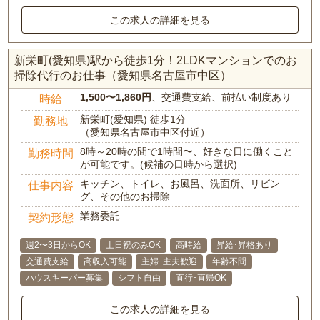
この求人の詳細を見る
新栄町(愛知県)駅から徒歩1分！2LDKマンションでのお
掃除代行のお仕事（愛知県名古屋市中区）
1,500〜1,860円
、交通費支給、前払い制度あり
時給
新栄町(愛知県) 徒歩1分
勤務地
（愛知県名古屋市中区付近）
8時～20時の間で1時間〜、好きな日に働くこと
勤務時間
が可能です。(候補の日時から選択)
キッチン、トイレ、お風呂、洗面所、リビン
仕事内容
グ、その他のお掃除
業務委託
契約形態
週2〜3日からOK
土日祝のみOK
高時給
昇給･昇格あり
交通費支給
高収入可能
主婦･主夫歓迎
年齢不問
ハウスキーパー募集
シフト自由
直行･直帰OK
この求人の詳細を見る