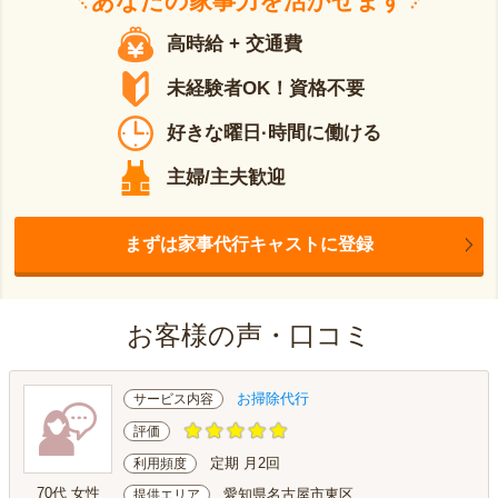
あなたの
家事力
を活かせます
高時給 + 交通費
未経験者OK！資格不要
好きな曜日·時間に働ける
主婦/主夫歓迎
まずは家事代行キャストに登録
お客様の声・口コミ
お掃除代行
サービス内容
評価
定期 月2回
利用頻度
70代 女性
愛知県名古屋市東区
提供エリア