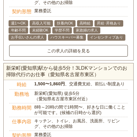
グ、その他のお掃除
業務委託
契約形態
週1〜OK
高収入可能
扶養内OK
高時給
昇給･昇格あり
年齢不問
未経験OK
学歴不問
家政婦の求人
お手伝いさんの求人
ハウスキーパー募集
インセンティブあり
この求人の詳細を見る
新栄町(愛知県)駅から徒歩5分！3LDKマンションでのお
掃除代行のお仕事（愛知県名古屋市東区）
1,500〜1,860円
、交通費支給、前払い制度あり
時給
新栄町(愛知県) 徒歩5分
勤務地
（愛知県名古屋市東区付近）
8時～20時の間で1時間〜、好きな日に働くこと
勤務時間
が可能です。(候補の日時から選択)
キッチン、トイレ、お風呂、洗面所、リビン
仕事内容
グ、その他のお掃除
業務委託
契約形態