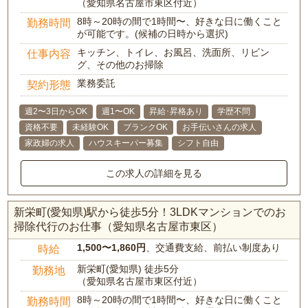
（愛知県名古屋市東区付近）
8時～20時の間で1時間〜、好きな日に働くこと
勤務時間
が可能です。(候補の日時から選択)
キッチン、トイレ、お風呂、洗面所、リビン
仕事内容
グ、その他のお掃除
業務委託
契約形態
週2〜3日からOK
週1〜OK
昇給･昇格あり
学歴不問
資格不要
未経験OK
ブランクOK
お手伝いさんの求人
家政婦の求人
ハウスキーパー募集
シフト自由
この求人の詳細を見る
新栄町(愛知県)駅から徒歩5分！3LDKマンションでのお
掃除代行のお仕事（愛知県名古屋市東区）
1,500〜1,860円
、交通費支給、前払い制度あり
時給
新栄町(愛知県) 徒歩5分
勤務地
（愛知県名古屋市東区付近）
8時～20時の間で1時間〜、好きな日に働くこと
勤務時間