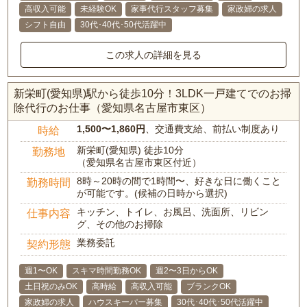
高収入可能
未経験OK
家事代行スタッフ募集
家政婦の求人
シフト自由
30代･40代･50代活躍中
この求人の詳細を見る
新栄町(愛知県)駅から徒歩10分！3LDK一戸建てでのお掃
除代行のお仕事（愛知県名古屋市東区）
1,500〜1,860円
、交通費支給、前払い制度あり
時給
新栄町(愛知県) 徒歩10分
勤務地
（愛知県名古屋市東区付近）
8時～20時の間で1時間〜、好きな日に働くこと
勤務時間
が可能です。(候補の日時から選択)
キッチン、トイレ、お風呂、洗面所、リビン
仕事内容
グ、その他のお掃除
業務委託
契約形態
週1〜OK
スキマ時間勤務OK
週2〜3日からOK
土日祝のみOK
高時給
高収入可能
ブランクOK
家政婦の求人
ハウスキーパー募集
30代･40代･50代活躍中