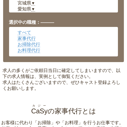
宮城県
▼
愛知県
▼
福井県
▼
岡山県
▼
選択中の職種：———
広島県
▼
すべて
沖縄県
▼
家事代行
お掃除代行
お料理代行
求人の多くがご依頼日当日に確定してしまいますので、以
下の求人情報は、実例として御覧ください。
求人はたくさんございますので、ぜひキャスト登録よろし
くお願いします。
カジー
CaSy
の家事代行とは
お客様に代わり「
お掃除
」や「
お料理
」を行うお仕事です。