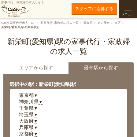
家事代行・家政婦の求人サイト
スタッフに応募する
メニュー
CaSy 家事代行求人 TOP
家事代行･家政婦の求人一覧
愛知県
名古屋市
東区
新栄町(愛知県)駅の家事代行
新栄町(愛知県)駅の家事代行・家政婦
の求人一覧
エリアから探す
最寄駅から探す
選択中の駅：新栄町(愛知県)駅
東京都
▼
神奈川県
▼
千葉県
▼
埼玉県
▼
大阪府
▼
兵庫県
▼
京都府
▼