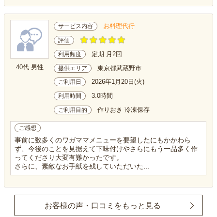
お料理代行
サービス内容
評価
定期 月2回
利用頻度
40代 男性
東京都武蔵野市
提供エリア
2026年1月20日(火)
ご利用日
3.0時間
利用時間
作りおき 冷凍保存
ご利用目的
ご感想
事前に数多くのワガママメニューを要望したにもかかわら
ず、今後のことを見据えて下味付けやさらにもう一品多く作
ってくださり大変有難かったです。
さらに、素敵なお手紙を残していただいた...
お客様の声・口コミをもっと見る