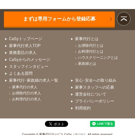
まずは専用フォームから登録応募
CaSyトップページ
家事代行とは
家事代行求人TOP
お掃除代行とは
お料理代行とは
業務委託の求人
ハウスクリーニングとは
CaSyからのメッセージ
家政婦とは
スタッフインタビュー
よくある質問
家事代行･家政婦の求人一覧
安心･安全への取り組み
家事代行の求人
家事スタッフへの応募
お掃除代行の求人
運営会社について
お料理代行の求人
プライバシーポリシー
利用規約
Copyright © 家事代行サービス CaSy（カジー） All rights reserved.