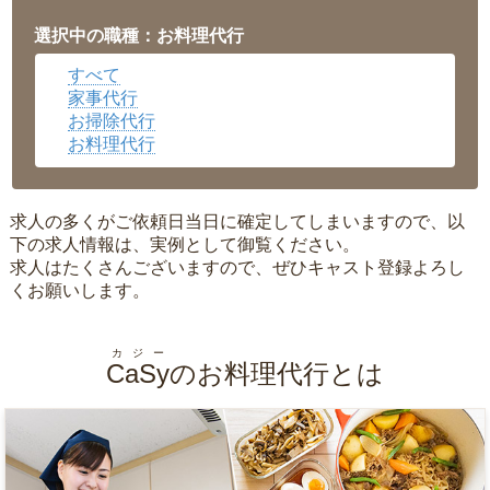
福井県
▼
岡山県
▼
選択中の職種：お料理代行
広島県
▼
すべて
沖縄県
▼
家事代行
お掃除代行
お料理代行
求人の多くがご依頼日当日に確定してしまいますので、以
下の求人情報は、実例として御覧ください。
求人はたくさんございますので、ぜひキャスト登録よろし
くお願いします。
カジー
CaSy
のお料理代行とは