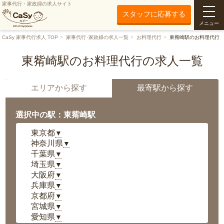
家事代行・家政婦の求人サイト
スタッフに応募する
メニュー
CaSy 家事代行求人 TOP
家事代行･家政婦の求人一覧
お料理代行
東觜崎駅のお料理代行
東觜崎駅のお料理代行の求人一覧
エリアから探す
最寄駅から探す
選択中の駅：東觜崎駅
東京都
▼
神奈川県
▼
千葉県
▼
埼玉県
▼
大阪府
▼
兵庫県
▼
京都府
▼
宮城県
▼
愛知県
▼