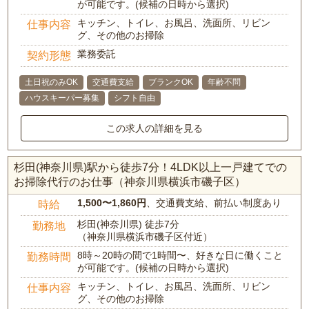
が可能です。(候補の日時から選択)
キッチン、トイレ、お風呂、洗面所、リビン
仕事内容
グ、その他のお掃除
業務委託
契約形態
土日祝のみOK
交通費支給
ブランクOK
年齢不問
ハウスキーパー募集
シフト自由
この求人の詳細を見る
杉田(神奈川県)駅から徒歩7分！4LDK以上一戸建てでの
お掃除代行のお仕事（神奈川県横浜市磯子区）
1,500〜1,860円
、交通費支給、前払い制度あり
時給
杉田(神奈川県) 徒歩7分
勤務地
（神奈川県横浜市磯子区付近）
8時～20時の間で1時間〜、好きな日に働くこと
勤務時間
が可能です。(候補の日時から選択)
キッチン、トイレ、お風呂、洗面所、リビン
仕事内容
グ、その他のお掃除