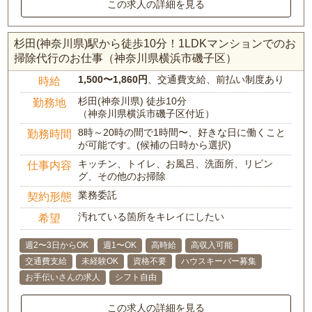
この求人の詳細を見る
杉田(神奈川県)駅から徒歩10分！1LDKマンションでのお
掃除代行のお仕事（神奈川県横浜市磯子区）
1,500〜1,860円
、交通費支給、前払い制度あり
時給
杉田(神奈川県) 徒歩10分
勤務地
（神奈川県横浜市磯子区付近）
8時～20時の間で1時間〜、好きな日に働くこと
勤務時間
が可能です。(候補の日時から選択)
キッチン、トイレ、お風呂、洗面所、リビン
仕事内容
グ、その他のお掃除
業務委託
契約形態
汚れている箇所をキレイにしたい
希望
週2〜3日からOK
週1〜OK
高時給
高収入可能
交通費支給
未経験OK
資格不要
ハウスキーパー募集
お手伝いさんの求人
シフト自由
この求人の詳細を見る