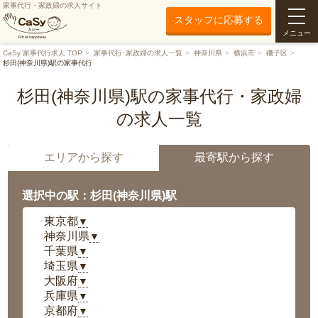
家事代行・家政婦の求人サイト
スタッフに応募する
メニュー
CaSy 家事代行求人 TOP
家事代行･家政婦の求人一覧
神奈川県
横浜市
磯子区
杉田(神奈川県)駅の家事代行
杉田(神奈川県)駅の家事代行・家政婦
の求人一覧
エリアから探す
最寄駅から探す
選択中の駅：杉田(神奈川県)駅
東京都
▼
神奈川県
▼
千葉県
▼
埼玉県
▼
大阪府
▼
兵庫県
▼
京都府
▼