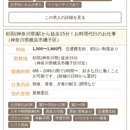
お手伝いさんの求人
インセンティブあり
この求人の詳細を見る
杉田(神奈川県)駅から徒歩15分！お料理代行のお仕事
（神奈川県横浜市磯子区）
1,500〜1,860円
、交通費支給、前払い制度あり
時給
杉田(神奈川県) 徒歩15分
勤務地
（神奈川県横浜市磯子区付近）
8時～20時の間で1時間〜、好きな日に働くこと
勤務時間
が可能です。(候補の日時から選択)
朝食、昼食、夕食の献立･調理など
仕事内容
業務委託
契約形態
土日祝のみOK
週2〜3日からOK
週1〜OK
スキマ時間勤務OK
高収入可能
昇給･昇格あり
交通費支給
ブランクOK
年齢不問
学歴不問
ハウスキーパー募集
シフト自由