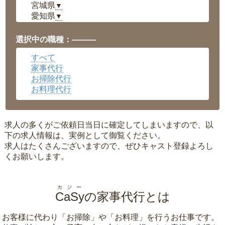
宮城県
▼
愛知県
▼
福井県
▼
岡山県
▼
選択中の職種：———
広島県
▼
すべて
沖縄県
▼
家事代行
お掃除代行
お料理代行
求人の多くがご依頼日当日に確定してしまいますので、以
下の求人情報は、実例として御覧ください。
求人はたくさんございますので、ぜひキャスト登録よろし
くお願いします。
カジー
CaSy
の家事代行とは
お客様に代わり「
お掃除
」や「
お料理
」を行うお仕事です。