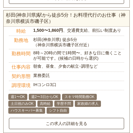
杉田(神奈川県)駅から徒歩5分！お料理代行のお仕事（神
奈川県横浜市磯子区）
1,500〜1,860円
、交通費支給、前払い制度あり
時給
杉田(神奈川県) 徒歩5分
勤務地
（神奈川県横浜市磯子区付近）
8時～20時の間で1時間〜、好きな日に働くこと
勤務時間
が可能です。(候補の日時から選択)
朝食、昼食、夕食の献立･調理など
仕事内容
業務委託
契約形態
IHコンロ3口
調理環境
週1〜OK
週2〜3日からOK
スキマ時間勤務OK
土日祝のみOK
高時給
学歴不問
家政婦の求人
ハウスキーパー募集
シフト自由
この求人の詳細を見る