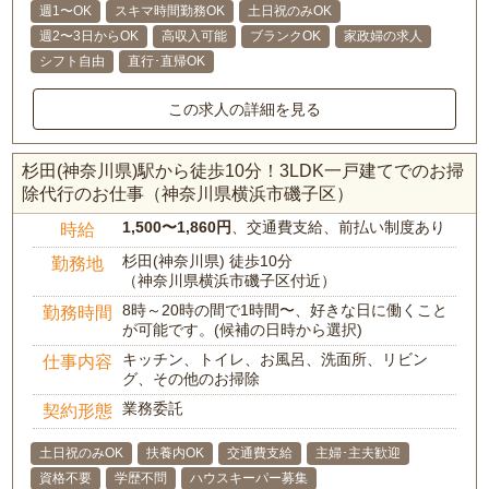
週1〜OK
スキマ時間勤務OK
土日祝のみOK
週2〜3日からOK
高収入可能
ブランクOK
家政婦の求人
シフト自由
直行･直帰OK
この求人の詳細を見る
杉田(神奈川県)駅から徒歩10分！3LDK一戸建てでのお掃
除代行のお仕事（神奈川県横浜市磯子区）
1,500〜1,860円
、交通費支給、前払い制度あり
時給
杉田(神奈川県) 徒歩10分
勤務地
（神奈川県横浜市磯子区付近）
8時～20時の間で1時間〜、好きな日に働くこと
勤務時間
が可能です。(候補の日時から選択)
キッチン、トイレ、お風呂、洗面所、リビン
仕事内容
グ、その他のお掃除
業務委託
契約形態
土日祝のみOK
扶養内OK
交通費支給
主婦･主夫歓迎
資格不要
学歴不問
ハウスキーパー募集