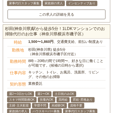
家事代行スタッフ募集
家政婦の求人
インセンティブあり
この求人の詳細を見る
杉田(神奈川県)駅から徒歩5分！1LDKマンションでのお
掃除代行のお仕事（神奈川県横浜市磯子区）
1,500〜1,860円
、交通費支給、前払い制度あり
時給
杉田(神奈川県) 徒歩5分
勤務地
（神奈川県横浜市磯子区付近）
8時～20時の間で1時間〜、好きな日に働くこと
勤務時間
が可能です。(候補の日時から選択)
キッチン、トイレ、お風呂、洗面所、リビン
仕事内容
グ、その他のお掃除
業務委託
契約形態
週2〜3日からOK
週1〜OK
土日祝のみOK
スキマ時間勤務OK
扶養内OK
高時給
昇給･昇格あり
主婦･主夫歓迎
学歴不問
未経験OK
資格不要
家政婦の求人
ハウスキーパー募集
家事代行スタッフ募集