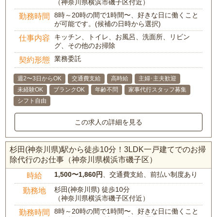
（神奈川県横浜市磯子区付近）
8時～20時の間で1時間〜、好きな日に働くこと
勤務時間
が可能です。(候補の日時から選択)
キッチン、トイレ、お風呂、洗面所、リビン
仕事内容
グ、その他のお掃除
業務委託
契約形態
週2〜3日からOK
交通費支給
高時給
主婦･主夫歓迎
未経験OK
ブランクOK
年齢不問
家事代行スタッフ募集
シフト自由
この求人の詳細を見る
杉田(神奈川県)駅から徒歩10分！3LDK一戸建てでのお掃
除代行のお仕事（神奈川県横浜市磯子区）
1,500〜1,860円
、交通費支給、前払い制度あり
時給
杉田(神奈川県) 徒歩10分
勤務地
（神奈川県横浜市磯子区付近）
8時～20時の間で1時間〜、好きな日に働くこと
勤務時間