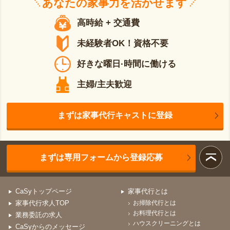
あなたの
家事力
を活かせます
高時給 + 交通費
未経験者OK！資格不要
好きな曜日·時間に働ける
主婦/主夫歓迎
まずは家事代行キャストに登録
まずは専用フォームから登録応募
CaSyトップページ
家事代行とは
家事代行求人TOP
お掃除代行とは
お料理代行とは
業務委託の求人
ハウスクリーニングとは
CaSyからのメッセージ