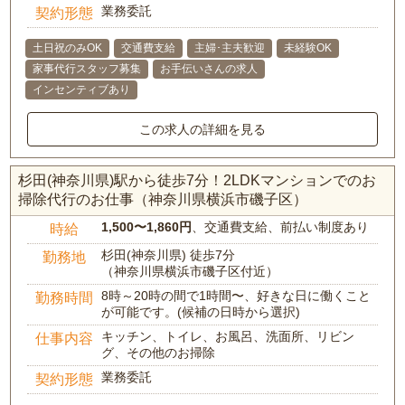
業務委託
契約形態
土日祝のみOK
交通費支給
主婦･主夫歓迎
未経験OK
家事代行スタッフ募集
お手伝いさんの求人
インセンティブあり
この求人の詳細を見る
杉田(神奈川県)駅から徒歩7分！2LDKマンションでのお
掃除代行のお仕事（神奈川県横浜市磯子区）
1,500〜1,860円
、交通費支給、前払い制度あり
時給
杉田(神奈川県) 徒歩7分
勤務地
（神奈川県横浜市磯子区付近）
8時～20時の間で1時間〜、好きな日に働くこと
勤務時間
が可能です。(候補の日時から選択)
キッチン、トイレ、お風呂、洗面所、リビン
仕事内容
グ、その他のお掃除
業務委託
契約形態