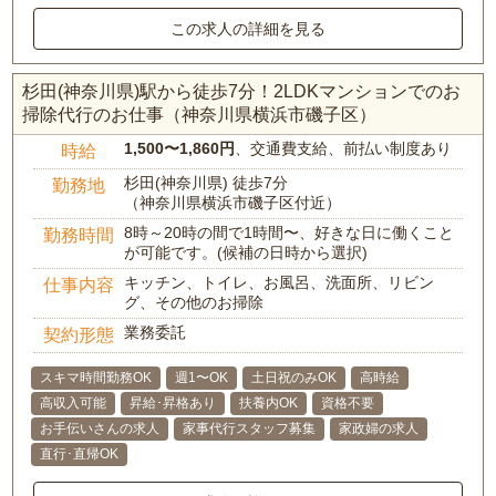
この求人の詳細を見る
杉田(神奈川県)駅から徒歩7分！2LDKマンションでのお
掃除代行のお仕事（神奈川県横浜市磯子区）
1,500〜1,860円
、交通費支給、前払い制度あり
時給
杉田(神奈川県) 徒歩7分
勤務地
（神奈川県横浜市磯子区付近）
8時～20時の間で1時間〜、好きな日に働くこと
勤務時間
が可能です。(候補の日時から選択)
キッチン、トイレ、お風呂、洗面所、リビン
仕事内容
グ、その他のお掃除
業務委託
契約形態
スキマ時間勤務OK
週1〜OK
土日祝のみOK
高時給
高収入可能
昇給･昇格あり
扶養内OK
資格不要
お手伝いさんの求人
家事代行スタッフ募集
家政婦の求人
直行･直帰OK