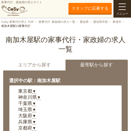
家事代行・家政婦の求人サイト
スタッフに応募する
メニュー
CaSy 家事代行求人 TOP
家事代行･家政婦の求人一覧
愛知県
愛知県市部
東海市
南加木屋駅の家事代行
南加木屋駅の家事代行・家政婦の求人
一覧
エリアから探す
最寄駅から探す
選択中の駅：南加木屋駅
東京都
▼
神奈川県
▼
千葉県
▼
埼玉県
▼
大阪府
▼
兵庫県
▼
京都府
▼