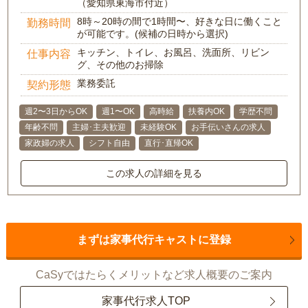
（愛知県東海市付近）
8時～20時の間で1時間〜、好きな日に働くこと
勤務時間
が可能です。(候補の日時から選択)
キッチン、トイレ、お風呂、洗面所、リビン
仕事内容
グ、その他のお掃除
業務委託
契約形態
週2〜3日からOK
週1〜OK
高時給
扶養内OK
学歴不問
年齢不問
主婦･主夫歓迎
未経験OK
お手伝いさんの求人
家政婦の求人
シフト自由
直行･直帰OK
この求人の詳細を見る
まずは家事代行キャストに登録
CaSyではたらくメリットなど求人概要のご案内
家事代行求人TOP