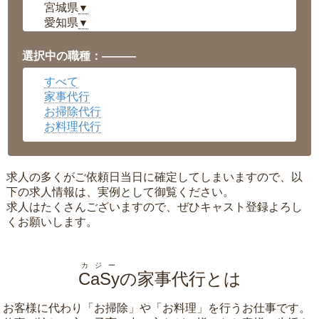
宮城県
▼
愛知県
▼
福井県
▼
岡山県
▼
選択中の職種：———
広島県
▼
すべて
沖縄県
▼
家事代行
お掃除代行
お料理代行
求人の多くがご依頼日当日に確定してしまいますので、以
下の求人情報は、実例として御覧ください。
求人はたくさんございますので、ぜひキャスト登録よろし
くお願いします。
カジー
CaSy
の家事代行とは
お客様に代わり「
お掃除
」や「
お料理
」を行うお仕事です。