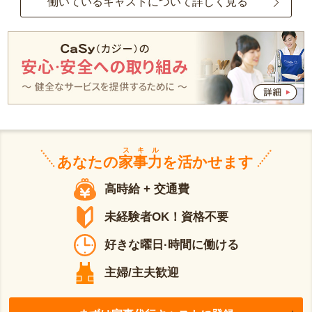
働いているキャストについて詳しく見る
スキル
あなたの
家事力
を活かせます
高時給 + 交通費
未経験者OK！資格不要
好きな曜日·時間に働ける
主婦/主夫歓迎