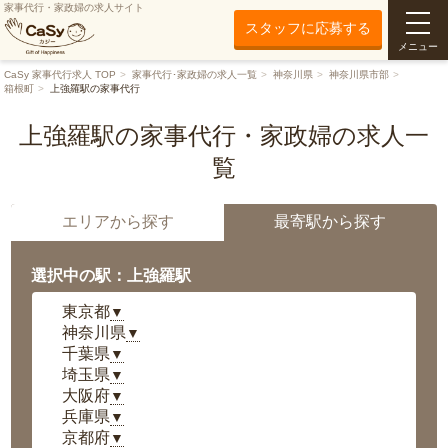
家事代行・家政婦の求人サイト
スタッフに応募する
メニュー
CaSy 家事代行求人 TOP
家事代行･家政婦の求人一覧
神奈川県
神奈川県市部
箱根町
上強羅駅の家事代行
上強羅駅の家事代行・家政婦の求人一
覧
エリアから探す
最寄駅から探す
選択中の駅：上強羅駅
東京都
▼
神奈川県
▼
千葉県
▼
埼玉県
▼
大阪府
▼
兵庫県
▼
京都府
▼