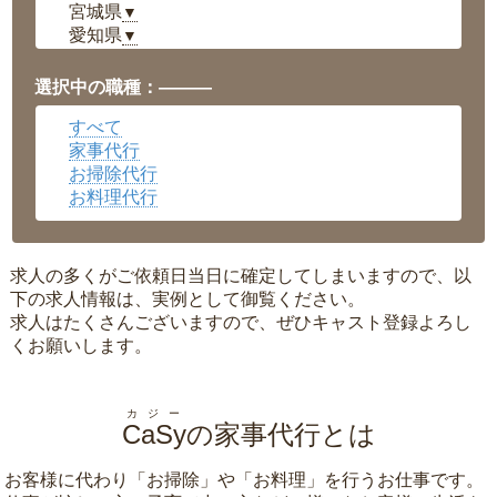
宮城県
▼
愛知県
▼
福井県
▼
岡山県
▼
選択中の職種：———
広島県
▼
すべて
沖縄県
▼
家事代行
お掃除代行
お料理代行
求人の多くがご依頼日当日に確定してしまいますので、以
下の求人情報は、実例として御覧ください。
求人はたくさんございますので、ぜひキャスト登録よろし
くお願いします。
カジー
CaSy
の家事代行とは
お客様に代わり「
お掃除
」や「
お料理
」を行うお仕事です。