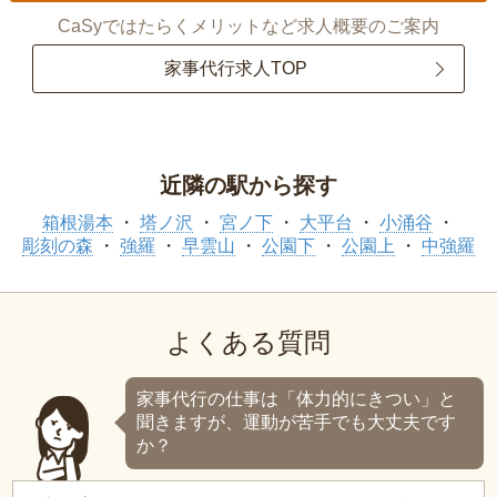
CaSyではたらくメリットなど求人概要のご案内
家事代行求人TOP
近隣の駅から探す
箱根湯本
塔ノ沢
宮ノ下
大平台
小涌谷
彫刻の森
強羅
早雲山
公園下
公園上
中強羅
よくある質問
家事代行の仕事は「体力的にきつい」と
聞きますが、運動が苦手でも大丈夫です
か？