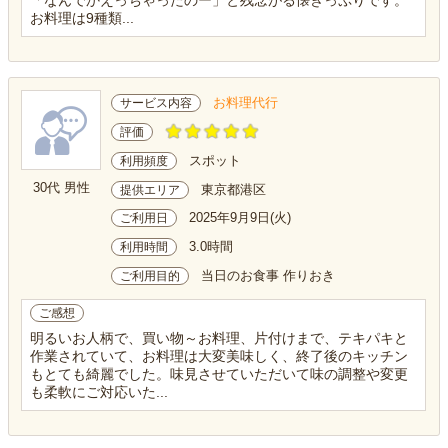
「なんでかえっちゃったのー」と残念がる懐きっぷりです。
お料理は9種類...
お料理代行
サービス内容
評価
スポット
利用頻度
30代 男性
東京都港区
提供エリア
2025年9月9日(火)
ご利用日
3.0時間
利用時間
当日のお食事 作りおき
ご利用目的
ご感想
明るいお人柄で、買い物～お料理、片付けまで、テキパキと
作業されていて、お料理は大変美味しく、終了後のキッチン
もとても綺麗でした。味見させていただいて味の調整や変更
も柔軟にご対応いた...