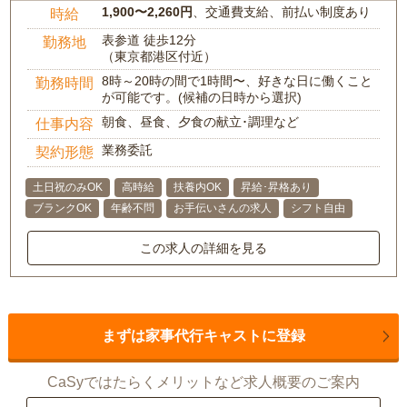
1,900〜2,260円
、交通費支給、前払い制度あり
時給
表参道 徒歩12分
勤務地
（東京都港区付近）
8時～20時の間で1時間〜、好きな日に働くこと
勤務時間
が可能です。(候補の日時から選択)
朝食、昼食、夕食の献立･調理など
仕事内容
業務委託
契約形態
土日祝のみOK
高時給
扶養内OK
昇給･昇格あり
ブランクOK
年齢不問
お手伝いさんの求人
シフト自由
この求人の詳細を見る
まずは家事代行キャストに登録
CaSyではたらくメリットなど求人概要のご案内