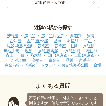
家事代行求人TOP
近隣の駅から探す
神谷町
虎ノ門
虎ノ門ヒルズ
御成門
新橋
芝公園
大門(東京都)
汐留
浜松町
竹芝
日の出(東京都)
六本木
六本木一丁目
赤羽橋
麻布十番
広尾
赤坂(東京都)
赤坂見附
外苑前
青山一丁目
乃木坂
田町(東京都)
三田(東京都)
芝浦ふ頭
高輪台
白金台
品川
泉岳寺
白金高輪
高輪ゲートウェイ
お台場海浜公園
台場
よくある質問
家事代行の仕事は「体力的にきつい」と
聞きますが、運動が苦手でも大丈夫です