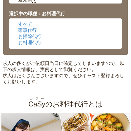
▼
福井県
▼
岡山県
▼
選択中の職種：お料理代行
広島県
▼
すべて
沖縄県
▼
家事代行
お掃除代行
お料理代行
求人の多くがご依頼日当日に確定してしまいますので、以
下の求人情報は、実例として御覧ください。
求人はたくさんございますので、ぜひキャスト登録よろし
くお願いします。
カジー
CaSy
のお料理代行とは