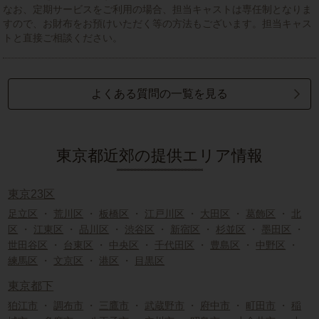
なお、定期サービスをご利用の場合、担当キャストは専任制となりま
すので、お財布をお預けいただく等の方法もございます。担当キャス
トと直接ご相談ください。
よくある質問の一覧を見る
東京都近郊の提供エリア情報
東京23区
足立区
・
荒川区
・
板橋区
・
江戸川区
・
大田区
・
葛飾区
・
北
区
・
江東区
・
品川区
・
渋谷区
・
新宿区
・
杉並区
・
墨田区
・
世田谷区
・
台東区
・
中央区
・
千代田区
・
豊島区
・
中野区
・
練馬区
・
文京区
・
港区
・
目黒区
東京都下
狛江市
・
調布市
・
三鷹市
・
武蔵野市
・
府中市
・
町田市
・
稲