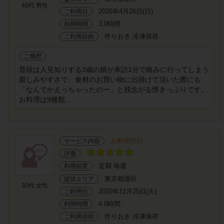
40代 男性
2026年4月26日(日)
ご利用日
3.0時間
利用時間
作りおき 冷凍保存
ご利用目的
ご感想
普段は人見知りする3歳の娘が来訪1分で絡みに行ってしまう
親しみやすさで、食材のお買い物に出掛けて頂いた際にも
「なんでかえっちゃったのー」と残念がる懐きっぷりです。
お料理は9種類...
お料理代行
サービス内容
評価
定期 毎週
利用頻度
東京都港区
提供エリア
30代 女性
2025年11月25日(火)
ご利用日
4.0時間
利用時間
作りおき 冷凍保存
ご利用目的