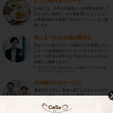
忙しい毎日をサポート
CaSyでは、手作りの美味しいお料理を提供して
おります。味付け・作り置き用にしたいなど、
お客様の好みや食材に合わせてメニューをご提
案します。
食にまつわるお悩み解消も
高タンパク低カロリーや減塩などを考慮したメ
※
ニューで健康維持やダイエットをサポート
し
ます。お野菜が苦手なお子様がおられる方もお
気軽にご相談ください。
医学的な治療･健康増進および減量などの効果を保
証するものではありません。
きめ細やかなサービス
選考をクリアし、研修を修了したキャストがサ
ービスを実施。お客様のご要望に沿ったきめ細
やかなサービスで、健やかな生活をサポートし
ます。