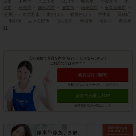
城市
・
多摩市
・
八王子市
・
立川市
・
昭島市
・
小金井市
・
小
平市
・
日野市
・
国分寺市
・
国立市
・
西東京市
・
東久留米市
・
清瀬市
・
東大和市
・
東村山市
・
武蔵村山市
・
福生市
・
瑞穂町
・
羽村市
・
あきる野市
・
日の出町
・
青梅市
・
檜原村
・
奥多摩
町
安心価格で良質な家事代行サービスならCaSy！
ご利用の方は今すぐ！
会員登録 (無料)
会員の方はマイページへ
→
ログイン
家事代行求人TOP
家事代行求人一覧は
こちら