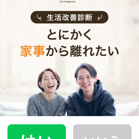
お料理代行のサービス内容
お料理代行のサービス料金
ご利用者インタビュー
Customer Interview
お料理
A.T.さん
30代 共働き 育児休暇中
栄養バランスの取れた食事を摂れるのが魅力で
す！
記事全文を見る
お料理