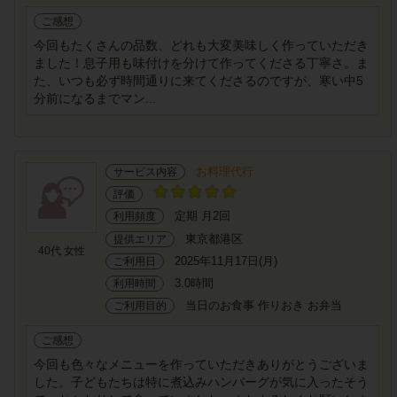
ご感想
今回もたくさんの品数、どれも大変美味しく作っていただき
ました！息子用も味付けを分けて作ってくださる丁寧さ。ま
た、いつも必ず時間通りに来てくださるのですが、寒い中5
分前になるまでマン...
お料理代行
サービス内容
評価
定期 月2回
利用頻度
東京都港区
提供エリア
40代 女性
2025年11月17日(月)
ご利用日
3.0時間
利用時間
当日のお食事 作りおき お弁当
ご利用目的
ご感想
今回も色々なメニューを作っていただきありがとうございま
した。子どもたちは特に煮込みハンバーグが気に入ったそう