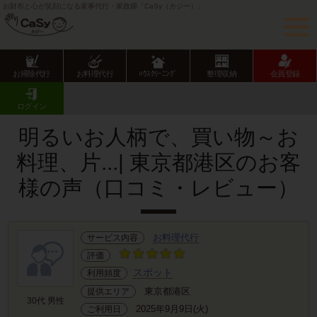
お財布と心が笑顔になる家事代行・家政婦「CaSy（カジー）」
お掃除代行
お料理代行
ﾊｳｽｸﾘｰﾆﾝｸﾞ
整理収納
会員登録
CaSy TOP
サービス提供エリアのご紹介
東京都
東京23区
港区
お客様の声･口コミ詳細
ログイン
明るいお人柄で、買い物～お
料理、片...| 東京都港区のお客
様の声（口コミ・レビュー）
お料理代行
サービス内容
評価
スポット
利用頻度
東京都港区
提供エリア
30代 男性
2025年9月9日(火)
ご利用日