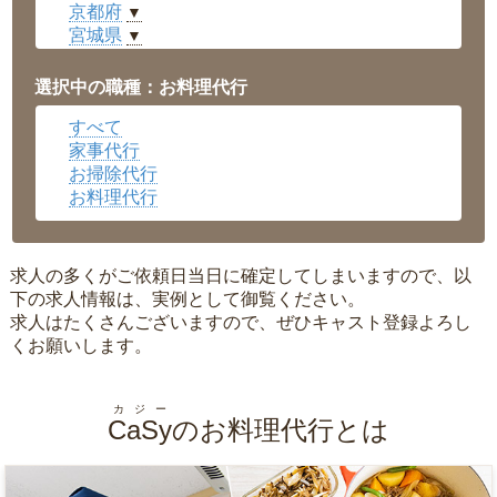
京都府
▼
宮城県
▼
愛知県
▼
福井県
▼
選択中の職種：お料理代行
岡山県
▼
すべて
広島県
▼
家事代行
沖縄県
▼
お掃除代行
お料理代行
求人の多くがご依頼日当日に確定してしまいますので、以
下の求人情報は、実例として御覧ください。
求人はたくさんございますので、ぜひキャスト登録よろし
くお願いします。
カジー
CaSy
のお料理代行とは