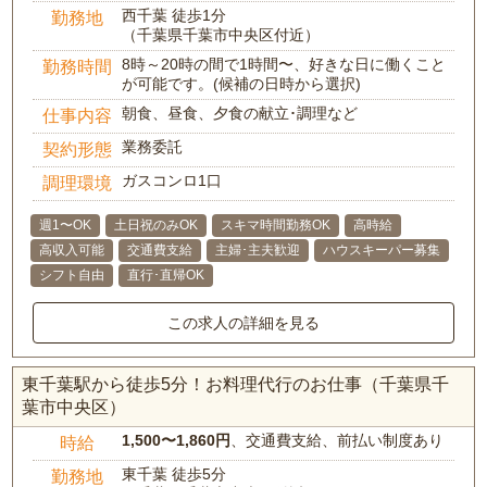
西千葉 徒歩1分
勤務地
（千葉県千葉市中央区付近）
8時～20時の間で1時間〜、好きな日に働くこと
勤務時間
が可能です。(候補の日時から選択)
朝食、昼食、夕食の献立･調理など
仕事内容
業務委託
契約形態
ガスコンロ1口
調理環境
週1〜OK
土日祝のみOK
スキマ時間勤務OK
高時給
高収入可能
交通費支給
主婦･主夫歓迎
ハウスキーパー募集
シフト自由
直行･直帰OK
この求人の詳細を見る
東千葉駅から徒歩5分！お料理代行のお仕事（千葉県千
葉市中央区）
1,500〜1,860円
、交通費支給、前払い制度あり
時給
東千葉 徒歩5分
勤務地