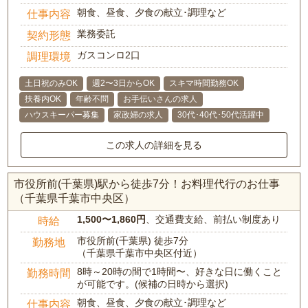
朝食、昼食、夕食の献立･調理など
仕事内容
業務委託
契約形態
ガスコンロ2口
調理環境
土日祝のみOK
週2〜3日からOK
スキマ時間勤務OK
扶養内OK
年齢不問
お手伝いさんの求人
ハウスキーパー募集
家政婦の求人
30代･40代･50代活躍中
この求人の詳細を見る
市役所前(千葉県)駅から徒歩7分！お料理代行のお仕事
（千葉県千葉市中央区）
1,500〜1,860円
、交通費支給、前払い制度あり
時給
市役所前(千葉県) 徒歩7分
勤務地
（千葉県千葉市中央区付近）
8時～20時の間で1時間〜、好きな日に働くこと
勤務時間
が可能です。(候補の日時から選択)
朝食、昼食、夕食の献立･調理など
仕事内容