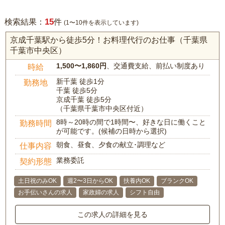
15
検索結果：
件
(1〜10件を表示しています)
京成千葉駅から徒歩5分！お料理代行のお仕事（千葉県
千葉市中央区）
1,500〜1,860円
、交通費支給、前払い制度あり
時給
新千葉 徒歩1分
勤務地
千葉 徒歩5分
京成千葉 徒歩5分
（千葉県千葉市中央区付近）
8時～20時の間で1時間〜、好きな日に働くこと
勤務時間
が可能です。(候補の日時から選択)
朝食、昼食、夕食の献立･調理など
仕事内容
業務委託
契約形態
土日祝のみOK
週2〜3日からOK
扶養内OK
ブランクOK
お手伝いさんの求人
家政婦の求人
シフト自由
この求人の詳細を見る