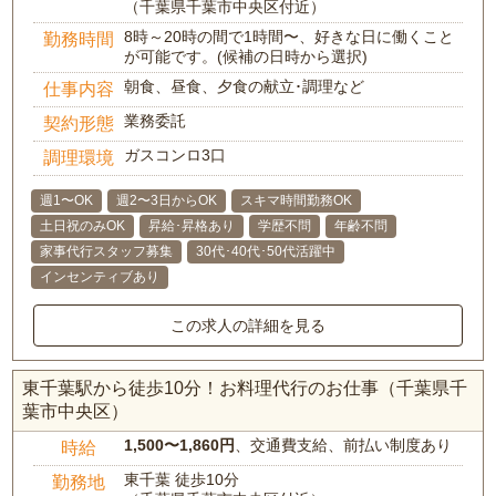
（千葉県千葉市中央区付近）
8時～20時の間で1時間〜、好きな日に働くこと
勤務時間
が可能です。(候補の日時から選択)
朝食、昼食、夕食の献立･調理など
仕事内容
業務委託
契約形態
ガスコンロ3口
調理環境
週1〜OK
週2〜3日からOK
スキマ時間勤務OK
土日祝のみOK
昇給･昇格あり
学歴不問
年齢不問
家事代行スタッフ募集
30代･40代･50代活躍中
インセンティブあり
この求人の詳細を見る
東千葉駅から徒歩10分！お料理代行のお仕事（千葉県千
葉市中央区）
1,500〜1,860円
、交通費支給、前払い制度あり
時給
東千葉 徒歩10分
勤務地