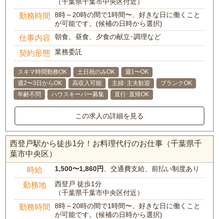
（千葉県千葉市中央区付近）
8時～20時の間で1時間〜、好きな日に働くこと
勤務時間
が可能です。(候補の日時から選択)
朝食、昼食、夕食の献立･調理など
仕事内容
業務委託
契約形態
スキマ時間勤務OK
土日祝のみOK
週1〜OK
週2〜3日からOK
高収入可能
主婦･主夫歓迎
ブランクOK
年齢不問
ハウスキーパー募集
直行･直帰OK
この求人の詳細を見る
西登戸駅から徒歩1分！お料理代行のお仕事（千葉県千
葉市中央区）
1,500〜1,860円
、交通費支給、前払い制度あり
時給
西登戸 徒歩1分
勤務地
（千葉県千葉市中央区付近）
8時～20時の間で1時間〜、好きな日に働くこと
勤務時間
が可能です。(候補の日時から選択)