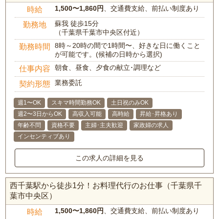
1,500〜1,860円
、交通費支給、前払い制度あり
時給
蘇我 徒歩15分
勤務地
（千葉県千葉市中央区付近）
8時～20時の間で1時間〜、好きな日に働くこと
勤務時間
が可能です。(候補の日時から選択)
朝食、昼食、夕食の献立･調理など
仕事内容
業務委託
契約形態
週1〜OK
スキマ時間勤務OK
土日祝のみOK
週2〜3日からOK
高収入可能
高時給
昇給･昇格あり
年齢不問
資格不要
主婦･主夫歓迎
家政婦の求人
インセンティブあり
この求人の詳細を見る
西千葉駅から徒歩1分！お料理代行のお仕事（千葉県千
葉市中央区）
1,500〜1,860円
、交通費支給、前払い制度あり
時給