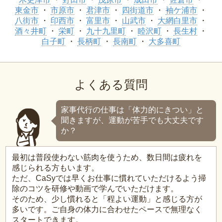
東金市
市原市
君津市
四街道市
袖ケ浦市
八街市
印西市
富里市
山武市
大網白里市
酒々井町
栄町
九十九里町
睦沢町
長生村
白子町
長柄町
長南町
大多喜町
よくある質問
家事代行の仕事は「体力的にきつい」と
聞きますが、運動が苦手でも大丈夫です
か？
最初は普段使わない筋肉を使うため、数日間は疲れを
感じられる方もいます。
ただ、CaSyでは早くお仕事に慣れていただけるよう掃
除のコツを研修や動画で学んでいただけます。
そのため、少し慣れると「程よい運動」と感じる方が
多いです。ご自身の体力に合わせたペースで無理なく
スタートできます。