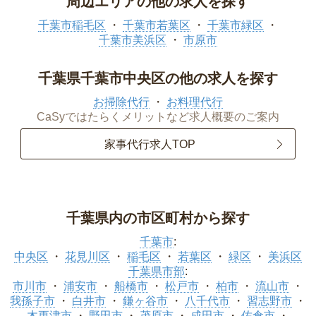
周辺エリアの他の求人を探す
千葉市稲毛区
千葉市若葉区
千葉市緑区
千葉市美浜区
市原市
千葉県千葉市中央区の他の求人を探す
お掃除代行
お料理代行
CaSyではたらくメリットなど求人概要のご案内
家事代行求人TOP
千葉県内の市区町村から探す
千葉市
:
中央区
花見川区
稲毛区
若葉区
緑区
美浜区
千葉県市部
:
市川市
浦安市
船橋市
松戸市
柏市
流山市
我孫子市
白井市
鎌ヶ谷市
八千代市
習志野市
木更津市
野田市
茂原市
成田市
佐倉市