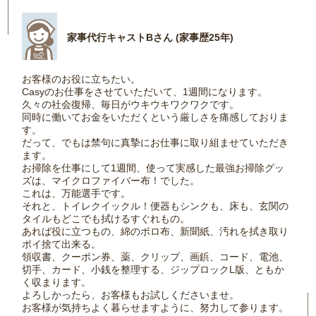
家事代行キャストBさん (家事歴25年)
お客様のお役に立ちたい。
Casyのお仕事をさせていただいて、1週間になります。
久々の社会復帰、毎日がウキウキワクワクです。
同時に働いてお金をいただくという厳しさを痛感しておりま
す。
だって、でもは禁句に真摯にお仕事に取り組ませていただき
ます。
お掃除を仕事にして1週間、使って実感した最強お掃除グッ
ズは、マイクロファイバー布！でした。
これは、万能選手です。
それと、トイレクイックル！便器もシンクも、床も、玄関の
タイルもどこでも拭けるすぐれもの。
あれば役に立つもの、綿のボロ布、新聞紙、汚れを拭き取り
ポイ捨て出来る。
領収書、クーポン券、薬、クリップ、画鋲、コード、電池、
切手、カード、小銭を整理する、ジップロックL版、ともか
く収まります。
よろしかったら、お客様もお試しくださいませ。
お客様が気持ちよく暮らせますように、努力して参ります。