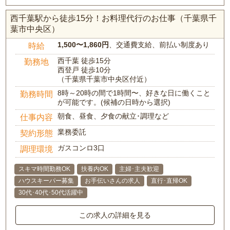
西千葉駅から徒歩15分！お料理代行のお仕事（千葉県千
葉市中央区）
1,500〜1,860円
、交通費支給、前払い制度あり
時給
西千葉 徒歩15分
勤務地
西登戸 徒歩10分
（千葉県千葉市中央区付近）
8時～20時の間で1時間〜、好きな日に働くこと
勤務時間
が可能です。(候補の日時から選択)
朝食、昼食、夕食の献立･調理など
仕事内容
業務委託
契約形態
ガスコンロ3口
調理環境
スキマ時間勤務OK
扶養内OK
主婦･主夫歓迎
ハウスキーパー募集
お手伝いさんの求人
直行･直帰OK
30代･40代･50代活躍中
この求人の詳細を見る