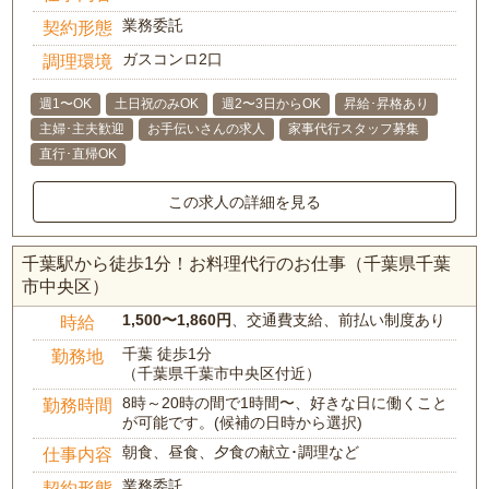
業務委託
契約形態
ガスコンロ2口
調理環境
週1〜OK
土日祝のみOK
週2〜3日からOK
昇給･昇格あり
主婦･主夫歓迎
お手伝いさんの求人
家事代行スタッフ募集
直行･直帰OK
この求人の詳細を見る
千葉駅から徒歩1分！お料理代行のお仕事（千葉県千葉
市中央区）
1,500〜1,860円
、交通費支給、前払い制度あり
時給
千葉 徒歩1分
勤務地
（千葉県千葉市中央区付近）
8時～20時の間で1時間〜、好きな日に働くこと
勤務時間
が可能です。(候補の日時から選択)
朝食、昼食、夕食の献立･調理など
仕事内容
業務委託
契約形態