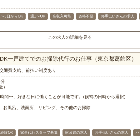
2〜3日からOK
週1〜OK
高収入可能
資格不要
お手伝いさんの求人
この求人の詳細を見る
LDK一戸建てでのお掃除代行のお仕事（東京都葛飾区）
交通費支給、前払い制度あり
5分
近）
で1時間〜、好きな日に働くことが可能です。(候補の日時から選択)
、お風呂、洗面所、リビング、その他のお掃除
経験OK
家事代行スタッフ募集
家政婦の求人
お手伝いさんの求人
ハ