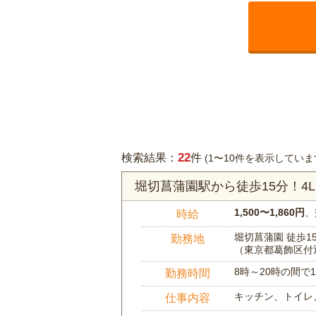
22
検索結果：
件
(1〜10件を表示していま
堀切菖蒲園駅から徒歩15分！4
1,500〜1,860円
、
時給
堀切菖蒲園 徒歩1
勤務地
（東京都葛飾区付
8時～20時の間
勤務時間
キッチン、トイレ
仕事内容