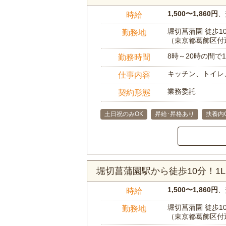
1,500〜1,860円
、
時給
堀切菖蒲園 徒歩1
勤務地
（東京都葛飾区付
8時～20時の間
勤務時間
キッチン、トイレ
仕事内容
業務委託
契約形態
土日祝のみOK
昇給･昇格あり
扶養内
堀切菖蒲園駅から徒歩10分！1
1,500〜1,860円
、
時給
堀切菖蒲園 徒歩1
勤務地
（東京都葛飾区付