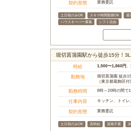
業務委託
契約形態
土日祝のみOK
スキマ時間勤務OK
週
ハウスキーパー募集
シフト自由
堀切菖蒲園駅から徒歩15分！3
1,500〜1,860円
、
時給
堀切菖蒲園 徒歩1
勤務地
（東京都葛飾区付
8時～20時の間
勤務時間
キッチン、トイレ
仕事内容
業務委託
契約形態
土日祝のみOK
高時給
資格不要
未