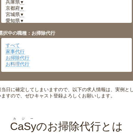
兵庫県
▼
京都府
▼
宮城県
▼
愛知県
▼
福井県
▼
選択中の職種：お掃除代行
岡山県
▼
広島県
▼
すべて
沖縄県
▼
家事代行
お掃除代行
お料理代行
日当日に確定してしまいますので、以下の求人情報は、実例と
いますので、ぜひキャスト登録よろしくお願いします。
カジー
CaSy
のお掃除代行とは