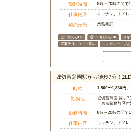
8時～20時の間
勤務時間
キッチン、トイレ
仕事内容
業務委託
契約形態
土日祝のみOK
週2〜3日からOK
スキ
家事代行スタッフ募集
インセンティブあ
堀切菖蒲園駅から徒歩7分！2
1,500〜1,860円
、
時給
堀切菖蒲園 徒歩7
勤務地
（東京都葛飾区付
8時～20時の間
勤務時間
キッチン、トイレ
仕事内容