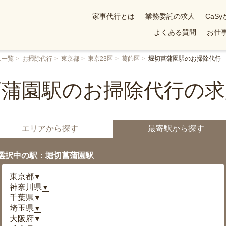
家事代行とは
業務委託の求人
CaS
よくある質問
お仕事
人一覧
お掃除代行
東京都
東京23区
葛飾区
堀切菖蒲園駅のお掃除代行
菖蒲園駅のお掃除代行の求
エリアから探す
最寄駅から探す
選択中の駅：堀切菖蒲園駅
東京都
▼
神奈川県
▼
千葉県
▼
埼玉県
▼
大阪府
▼