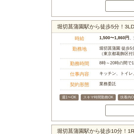
堀切菖蒲園駅から徒歩5分！3
1,500〜1,860円
、
時給
堀切菖蒲園 徒歩5
勤務地
（東京都葛飾区付
8時～20時の間
勤務時間
キッチン、トイレ
仕事内容
業務委託
契約形態
週1〜OK
スキマ時間勤務OK
扶養内O
堀切菖蒲園駅から徒歩10分！