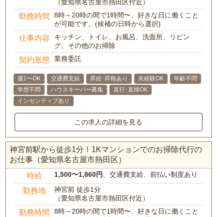
（愛知県名古屋市熱田区付近）
8時～20時の間で1時間〜、好きな日に働くこと
勤務時間
が可能です。(候補の日時から選択)
キッチン、トイレ、お風呂、洗面所、リビン
仕事内容
グ、その他のお掃除
業務委託
契約形態
週1〜OK
交通費支給
昇給･昇格あり
未経験OK
年齢不問
学歴不問
ハウスキーパー募集
直行･直帰OK
インセンティブあり
この求人の詳細を見る
神宮前駅から徒歩1分！1Kマンションでのお掃除代行の
お仕事（愛知県名古屋市熱田区）
1,500〜1,860円
、交通費支給、前払い制度あり
時給
神宮前 徒歩1分
勤務地
（愛知県名古屋市熱田区付近）
8時～20時の間で1時間〜、好きな日に働くこと
勤務時間