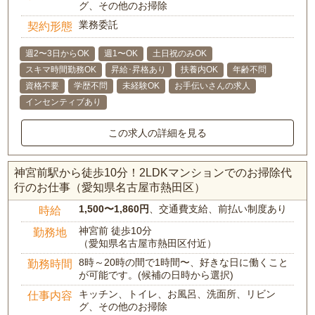
グ、その他のお掃除
業務委託
契約形態
週2〜3日からOK
週1〜OK
土日祝のみOK
スキマ時間勤務OK
昇給･昇格あり
扶養内OK
年齢不問
資格不要
学歴不問
未経験OK
お手伝いさんの求人
インセンティブあり
この求人の詳細を見る
神宮前駅から徒歩10分！2LDKマンションでのお掃除代
行のお仕事（愛知県名古屋市熱田区）
1,500〜1,860円
、交通費支給、前払い制度あり
時給
神宮前 徒歩10分
勤務地
（愛知県名古屋市熱田区付近）
8時～20時の間で1時間〜、好きな日に働くこと
勤務時間
が可能です。(候補の日時から選択)
キッチン、トイレ、お風呂、洗面所、リビン
仕事内容
グ、その他のお掃除