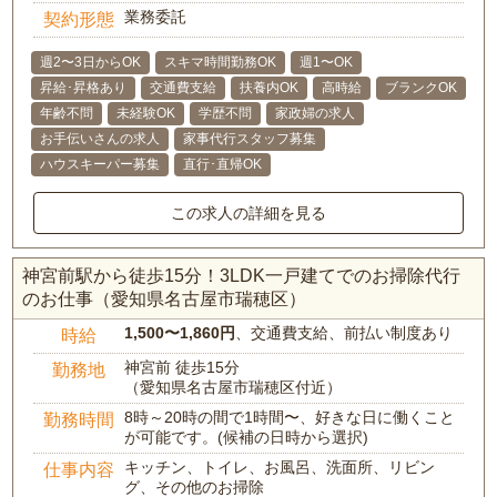
業務委託
契約形態
週2〜3日からOK
スキマ時間勤務OK
週1〜OK
昇給･昇格あり
交通費支給
扶養内OK
高時給
ブランクOK
年齢不問
未経験OK
学歴不問
家政婦の求人
お手伝いさんの求人
家事代行スタッフ募集
ハウスキーパー募集
直行･直帰OK
この求人の詳細を見る
神宮前駅から徒歩15分！3LDK一戸建てでのお掃除代行
のお仕事（愛知県名古屋市瑞穂区）
1,500〜1,860円
、交通費支給、前払い制度あり
時給
神宮前 徒歩15分
勤務地
（愛知県名古屋市瑞穂区付近）
8時～20時の間で1時間〜、好きな日に働くこと
勤務時間
が可能です。(候補の日時から選択)
キッチン、トイレ、お風呂、洗面所、リビン
仕事内容
グ、その他のお掃除