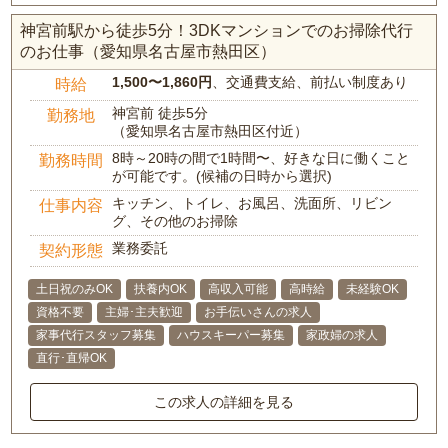
神宮前駅から徒歩5分！3DKマンションでのお掃除代行
のお仕事（愛知県名古屋市熱田区）
1,500〜1,860円
、交通費支給、前払い制度あり
時給
神宮前 徒歩5分
勤務地
（愛知県名古屋市熱田区付近）
8時～20時の間で1時間〜、好きな日に働くこと
勤務時間
が可能です。(候補の日時から選択)
キッチン、トイレ、お風呂、洗面所、リビン
仕事内容
グ、その他のお掃除
業務委託
契約形態
土日祝のみOK
扶養内OK
高収入可能
高時給
未経験OK
資格不要
主婦･主夫歓迎
お手伝いさんの求人
家事代行スタッフ募集
ハウスキーパー募集
家政婦の求人
直行･直帰OK
この求人の詳細を見る