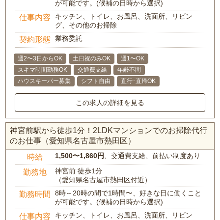
が可能です。(候補の日時から選択)
キッチン、トイレ、お風呂、洗面所、リビン
仕事内容
グ、その他のお掃除
業務委託
契約形態
週2〜3日からOK
土日祝のみOK
週1〜OK
スキマ時間勤務OK
交通費支給
年齢不問
ハウスキーパー募集
シフト自由
直行･直帰OK
この求人の詳細を見る
神宮前駅から徒歩1分！2LDKマンションでのお掃除代行
のお仕事（愛知県名古屋市熱田区）
1,500〜1,860円
、交通費支給、前払い制度あり
時給
神宮前 徒歩1分
勤務地
（愛知県名古屋市熱田区付近）
8時～20時の間で1時間〜、好きな日に働くこと
勤務時間
が可能です。(候補の日時から選択)
キッチン、トイレ、お風呂、洗面所、リビン
仕事内容