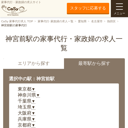
家事代行・家政婦の求人サイト
スタッフに応募する
メニュー
CaSy 家事代行求人 TOP
家事代行･家政婦の求人一覧
愛知県
名古屋市
熱田区
神宮前駅の家事代行
神宮前駅の家事代行・家政婦の求人一
覧
エリアから探す
最寄駅から探す
選択中の駅：神宮前駅
東京都
▼
神奈川県
▼
千葉県
▼
埼玉県
▼
大阪府
▼
兵庫県
▼
京都府
▼