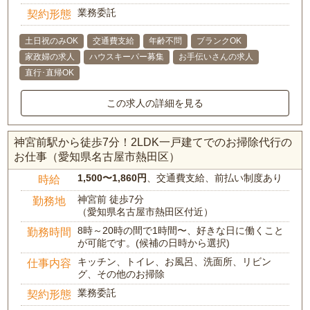
業務委託
契約形態
土日祝のみOK
交通費支給
年齢不問
ブランクOK
家政婦の求人
ハウスキーパー募集
お手伝いさんの求人
直行･直帰OK
この求人の詳細を見る
神宮前駅から徒歩7分！2LDK一戸建てでのお掃除代行の
お仕事（愛知県名古屋市熱田区）
1,500〜1,860円
、交通費支給、前払い制度あり
時給
神宮前 徒歩7分
勤務地
（愛知県名古屋市熱田区付近）
8時～20時の間で1時間〜、好きな日に働くこと
勤務時間
が可能です。(候補の日時から選択)
キッチン、トイレ、お風呂、洗面所、リビン
仕事内容
グ、その他のお掃除
業務委託
契約形態