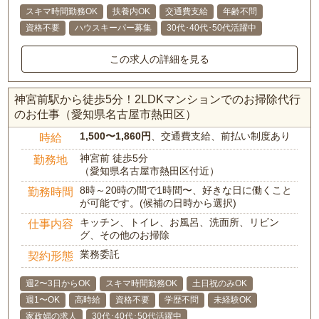
スキマ時間勤務OK
扶養内OK
交通費支給
年齢不問
資格不要
ハウスキーパー募集
30代･40代･50代活躍中
この求人の詳細を見る
神宮前駅から徒歩5分！2LDKマンションでのお掃除代行
のお仕事（愛知県名古屋市熱田区）
1,500〜1,860円
、交通費支給、前払い制度あり
時給
神宮前 徒歩5分
勤務地
（愛知県名古屋市熱田区付近）
8時～20時の間で1時間〜、好きな日に働くこと
勤務時間
が可能です。(候補の日時から選択)
キッチン、トイレ、お風呂、洗面所、リビン
仕事内容
グ、その他のお掃除
業務委託
契約形態
週2〜3日からOK
スキマ時間勤務OK
土日祝のみOK
週1〜OK
高時給
資格不要
学歴不問
未経験OK
家政婦の求人
30代･40代･50代活躍中