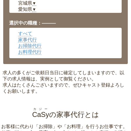
宮城県
▼
愛知県
▼
福井県
▼
岡山県
▼
選択中の職種：———
広島県
▼
すべて
沖縄県
▼
家事代行
お掃除代行
お料理代行
求人の多くがご依頼日当日に確定してしまいますので、以
下の求人情報は、実例として御覧ください。
求人はたくさんございますので、ぜひキャスト登録よろし
くお願いします。
カジー
CaSy
の家事代行とは
お客様に代わり「
お掃除
」や「
お料理
」を行うお仕事です。