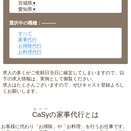
宮城県
▼
愛知県
▼
福井県
▼
岡山県
▼
選択中の職種：———
広島県
▼
すべて
沖縄県
▼
家事代行
お掃除代行
お料理代行
求人の多くがご依頼日当日に確定してしまいますので、以
下の求人情報は、実例として御覧ください。
求人はたくさんございますので、ぜひキャスト登録よろし
くお願いします。
カジー
CaSy
の家事代行とは
お客様に代わり「
お掃除
」や「
お料理
」を行うお仕事です。