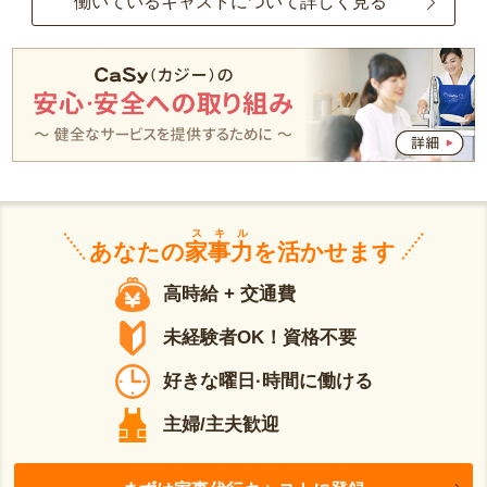
働いているキャストについて詳しく見る
スキル
あなたの
家事力
を活かせます
高時給 + 交通費
未経験者OK！資格不要
好きな曜日·時間に働ける
主婦/主夫歓迎