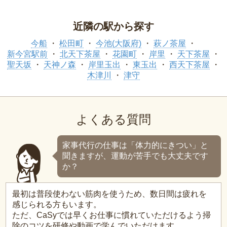
近隣の駅から探す
今船
松田町
今池(大阪府)
萩ノ茶屋
新今宮駅前
北天下茶屋
花園町
岸里
天下茶屋
聖天坂
天神ノ森
岸里玉出
東玉出
西天下茶屋
木津川
津守
よくある質問
家事代行の仕事は「体力的にきつい」と
聞きますが、運動が苦手でも大丈夫です
か？
最初は普段使わない筋肉を使うため、数日間は疲れを
感じられる方もいます。
ただ、CaSyでは早くお仕事に慣れていただけるよう掃
除のコツを研修や動画で学んでいただけます。