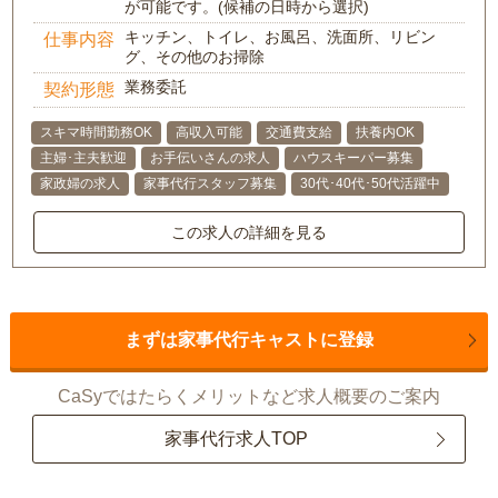
が可能です。(候補の日時から選択)
キッチン、トイレ、お風呂、洗面所、リビン
仕事内容
グ、その他のお掃除
業務委託
契約形態
スキマ時間勤務OK
高収入可能
交通費支給
扶養内OK
主婦･主夫歓迎
お手伝いさんの求人
ハウスキーパー募集
家政婦の求人
家事代行スタッフ募集
30代･40代･50代活躍中
この求人の詳細を見る
まずは家事代行キャストに登録
CaSyではたらくメリットなど求人概要のご案内
家事代行求人TOP