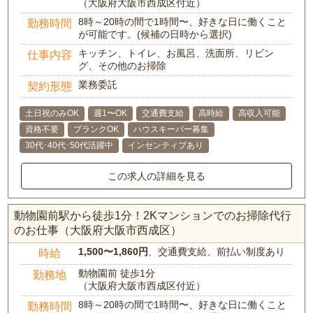
（大阪府大阪市西成区付近）
8時～20時の間で1時間〜、好きな日に働くこと
勤務時間
が可能です。(候補の日時から選択)
キッチン、トイレ、お風呂、洗面所、リビン
仕事内容
グ、その他のお掃除
業務委託
契約形態
土日祝のみOK
週1〜OK
交通費支給
高時給
高収入可能
資格不要
ブランクOK
ハウスキーパー募集
30代･40代･50代活躍中
インセンティブあり
この求人の詳細を見る
動物園前駅から徒歩1分！2Kマンションでのお掃除代行
のお仕事（大阪府大阪市西成区）
1,500〜1,860円
、交通費支給、前払い制度あり
時給
動物園前 徒歩1分
勤務地
（大阪府大阪市西成区付近）
8時～20時の間で1時間〜、好きな日に働くこと
勤務時間