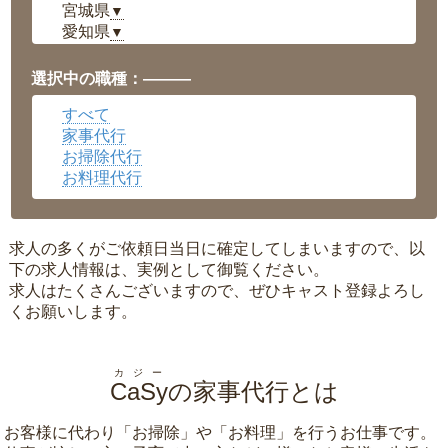
宮城県
▼
愛知県
▼
福井県
▼
岡山県
▼
選択中の職種：———
広島県
▼
すべて
沖縄県
▼
家事代行
お掃除代行
お料理代行
求人の多くがご依頼日当日に確定してしまいますので、以
下の求人情報は、実例として御覧ください。
求人はたくさんございますので、ぜひキャスト登録よろし
くお願いします。
カジー
CaSy
の家事代行とは
お客様に代わり「
お掃除
」や「
お料理
」を行うお仕事です。