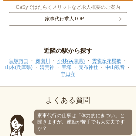
CaSyではたらくメリットなど求人概要のご案内
家事代行求人TOP
近隣の駅から探す
宝塚南口
逆瀬川
小林(兵庫県)
雲雀丘花屋敷
山本(兵庫県)
清荒神
宝塚
売布神社
中山観音
中山寺
よくある質問
家事代行の仕事は「体力的にきつい」と
聞きますが、運動が苦手でも大丈夫です
か？