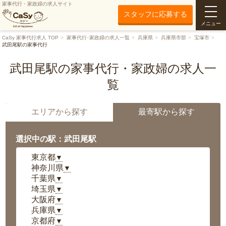
家事代行・家政婦の求人サイト
スタッフに応募する
メニュー
CaSy 家事代行求人 TOP
家事代行･家政婦の求人一覧
兵庫県
兵庫県市部
宝塚市
武田尾駅の家事代行
武田尾駅の家事代行・家政婦の求人一
覧
エリアから探す
最寄駅から探す
選択中の駅：武田尾駅
東京都
▼
神奈川県
▼
千葉県
▼
埼玉県
▼
大阪府
▼
兵庫県
▼
京都府
▼