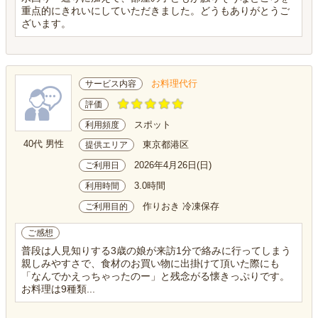
重点的にきれいにしていただきました。どうもありがとうご
ざいます。
お料理代行
サービス内容
評価
スポット
利用頻度
40代 男性
東京都港区
提供エリア
2026年4月26日(日)
ご利用日
3.0時間
利用時間
作りおき 冷凍保存
ご利用目的
ご感想
普段は人見知りする3歳の娘が来訪1分で絡みに行ってしまう
親しみやすさで、食材のお買い物に出掛けて頂いた際にも
「なんでかえっちゃったのー」と残念がる懐きっぷりです。
お料理は9種類...