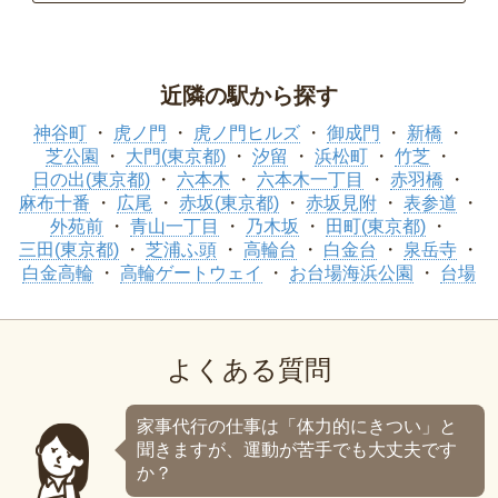
近隣の駅から探す
神谷町
虎ノ門
虎ノ門ヒルズ
御成門
新橋
芝公園
大門(東京都)
汐留
浜松町
竹芝
日の出(東京都)
六本木
六本木一丁目
赤羽橋
麻布十番
広尾
赤坂(東京都)
赤坂見附
表参道
外苑前
青山一丁目
乃木坂
田町(東京都)
三田(東京都)
芝浦ふ頭
高輪台
白金台
泉岳寺
白金高輪
高輪ゲートウェイ
お台場海浜公園
台場
よくある質問
家事代行の仕事は「体力的にきつい」と
聞きますが、運動が苦手でも大丈夫です
か？