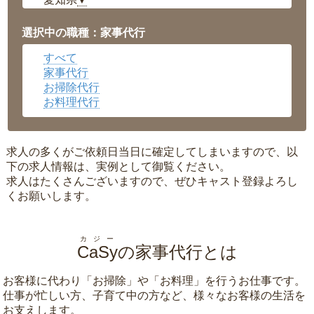
▼
福井県
▼
岡山県
▼
選択中の職種：家事代行
広島県
▼
すべて
沖縄県
▼
家事代行
お掃除代行
お料理代行
求人の多くがご依頼日当日に確定してしまいますので、以
下の求人情報は、実例として御覧ください。
求人はたくさんございますので、ぜひキャスト登録よろし
くお願いします。
カジー
CaSy
の家事代行とは
お客様に代わり「
お掃除
」や「
お料理
」を行うお仕事です。
仕事が忙しい方、子育て中の方など、様々なお客様の生活を
お支えします。