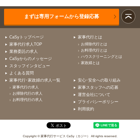
まずは専用フォームから登録応募
CaSyトップページ
家事代行とは
家事代行求人TOP
お掃除代行とは
お料理代行とは
業務委託の求人
ハウスクリーニングとは
CaSyからのメッセージ
家政婦とは
スタッフインタビュー
よくある質問
家事代行･家政婦の求人一覧
安心･安全への取り組み
家事代行の求人
家事スタッフへの応募
お掃除代行の求人
運営会社について
お料理代行の求人
プライバシーポリシー
利用規約
Copyright © 家事代行サービス CaSy（カジー） All rights reserved.