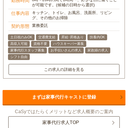
勤務時間
が可能です。(候補の日時から選択)
キッチン、トイレ、お風呂、洗面所、リビン
仕事内容
グ、その他のお掃除
業務委託
契約形態
土日祝のみOK
交通費支給
昇給･昇格あり
扶養内OK
高収入可能
資格不要
ハウスキーパー募集
家事代行スタッフ募集
お手伝いさんの求人
家政婦の求人
シフト自由
この求人の詳細を見る
まずは家事代行キャストに登録
CaSyではたらくメリットなど求人概要のご案内
家事代行求人TOP