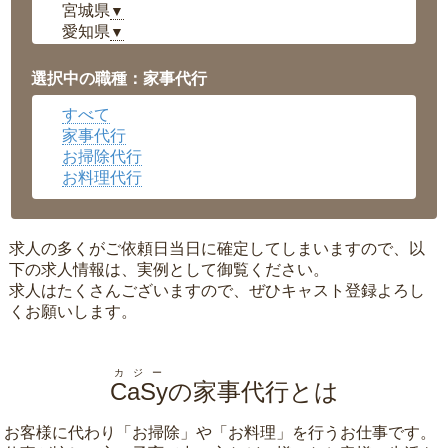
宮城県
▼
愛知県
▼
福井県
▼
岡山県
▼
選択中の職種：家事代行
広島県
▼
すべて
沖縄県
▼
家事代行
お掃除代行
お料理代行
求人の多くがご依頼日当日に確定してしまいますので、以
下の求人情報は、実例として御覧ください。
求人はたくさんございますので、ぜひキャスト登録よろし
くお願いします。
カジー
CaSy
の家事代行とは
お客様に代わり「
お掃除
」や「
お料理
」を行うお仕事です。