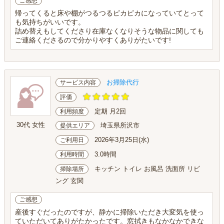
ご感想
帰ってくると床や棚がつるつるピカピカになっていてとって
も気持ちがいいです。
詰め替えもしてくださり在庫なくなりそうな物品に関しても
ご連絡くださるので分かりやすくありがたいです!
お掃除代行
サービス内容
評価
定期 月2回
利用頻度
30代 女性
埼玉県所沢市
提供エリア
2026年3月25日(水)
ご利用日
3.0時間
利用時間
キッチン トイレ お風呂 洗面所 リビ
掃除場所
ング 玄関
ご感想
産後すぐだったのですが、静かに掃除いただき大変気を使っ
ていただいてありがたかったです。窓拭きもなかなかできな