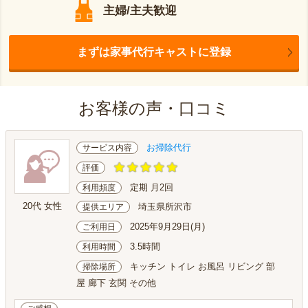
主婦/主夫歓迎
まずは家事代行キャストに登録
お客様の声・口コミ
お掃除代行
サービス内容
評価
定期 月2回
利用頻度
20代 女性
埼玉県所沢市
提供エリア
2025年9月29日(月)
ご利用日
3.5時間
利用時間
キッチン トイレ お風呂 リビング 部
掃除場所
屋 廊下 玄関 その他