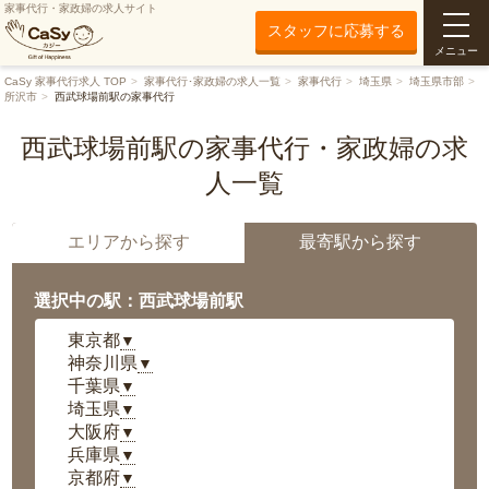
家事代行・家政婦の求人サイト
スタッフに応募する
メニュー
CaSy 家事代行求人 TOP
家事代行･家政婦の求人一覧
家事代行
埼玉県
埼玉県市部
所沢市
西武球場前駅の家事代行
西武球場前駅の家事代行・家政婦の求
人一覧
エリアから探す
最寄駅から探す
選択中の駅：西武球場前駅
東京都
▼
神奈川県
▼
千葉県
▼
埼玉県
▼
大阪府
▼
兵庫県
▼
京都府
▼