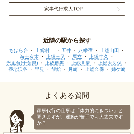
家事代行求人TOP
近隣の駅から探す
ちはら台
上総村上
五井
八幡宿
上総山田
海士有木
上総三又
馬立
上総牛久
光風台(千葉県)
上総鶴舞
上総川間
上総大久保
養老渓谷
里見
飯給
月崎
上総久保
姉ケ崎
よくある質問
家事代行の仕事は「体力的にきつい」と
聞きますが、運動が苦手でも大丈夫です
か？