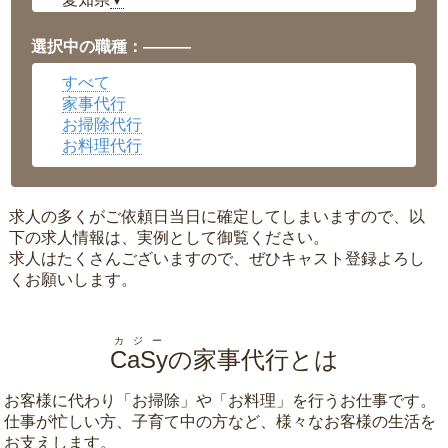
▼
福井県
▼
岡山県
▼
選択中の職種：———
広島県
▼
すべて
沖縄県
▼
家事代行
お掃除代行
お料理代行
求人の多くがご依頼日当日に確定してしまいますので、以
下の求人情報は、実例として御覧ください。
求人はたくさんございますので、ぜひキャスト登録よろし
くお願いします。
カジー
CaSy
の家事代行とは
お客様に代わり「
お掃除
」や「
お料理
」を行うお仕事です。
仕事が忙しい方、子育て中の方など、様々なお客様の生活を
お支えします。