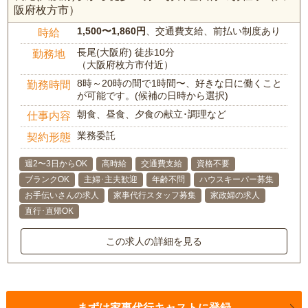
阪府枚方市）
1,500〜1,860円
、交通費支給、前払い制度あり
時給
長尾(大阪府) 徒歩10分
勤務地
（大阪府枚方市付近）
8時～20時の間で1時間〜、好きな日に働くこと
勤務時間
が可能です。(候補の日時から選択)
朝食、昼食、夕食の献立･調理など
仕事内容
業務委託
契約形態
週2〜3日からOK
高時給
交通費支給
資格不要
ブランクOK
主婦･主夫歓迎
年齢不問
ハウスキーパー募集
お手伝いさんの求人
家事代行スタッフ募集
家政婦の求人
直行･直帰OK
この求人の詳細を見る
まずは家事代行キャストに登録