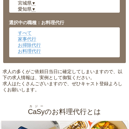
宮城県
▼
愛知県
▼
福井県
▼
岡山県
▼
選択中の職種：お料理代行
広島県
▼
すべて
沖縄県
▼
家事代行
お掃除代行
お料理代行
求人の多くがご依頼日当日に確定してしまいますので、以
下の求人情報は、実例として御覧ください。
求人はたくさんございますので、ぜひキャスト登録よろし
くお願いします。
カジー
CaSy
のお料理代行とは