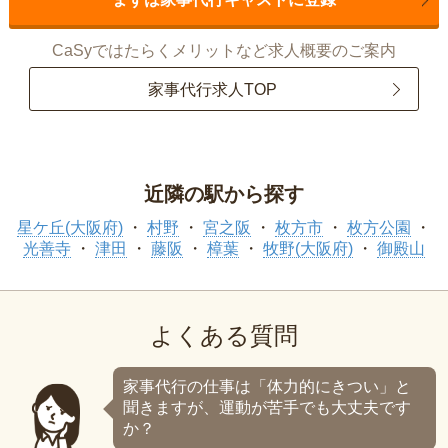
CaSyではたらくメリットなど求人概要のご案内
家事代行求人TOP
近隣の駅から探す
星ケ丘(大阪府)
村野
宮之阪
枚方市
枚方公園
光善寺
津田
藤阪
樟葉
牧野(大阪府)
御殿山
よくある質問
家事代行の仕事は「体力的にきつい」と
聞きますが、運動が苦手でも大丈夫です
か？