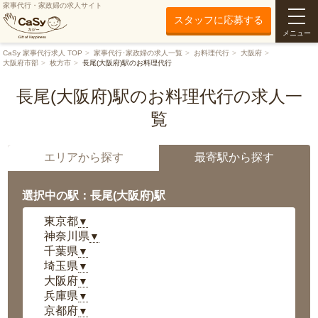
家事代行・家政婦の求人サイト
スタッフに応募する
メニュー
CaSy 家事代行求人 TOP
家事代行･家政婦の求人一覧
お料理代行
大阪府
大阪府市部
枚方市
長尾(大阪府)駅のお料理代行
長尾(大阪府)駅のお料理代行の求人一
覧
エリアから探す
最寄駅から探す
選択中の駅：長尾(大阪府)駅
東京都
▼
神奈川県
▼
千葉県
▼
埼玉県
▼
大阪府
▼
兵庫県
▼
京都府
▼