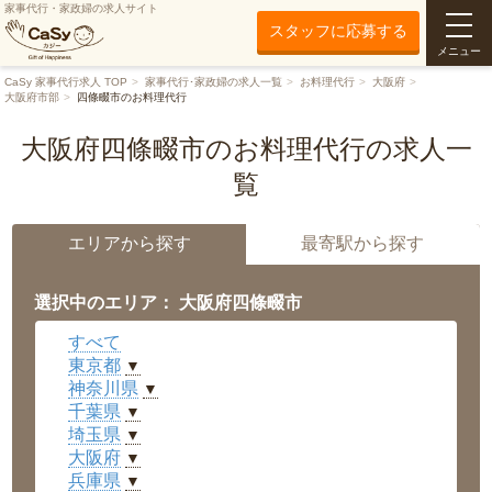
家事代行・家政婦の求人サイト
スタッフに応募する
メニュー
CaSy 家事代行求人 TOP
家事代行･家政婦の求人一覧
お料理代行
大阪府
大阪府市部
四條畷市のお料理代行
大阪府四條畷市のお料理代行の求人一
覧
エリアから探す
最寄駅から探す
選択中のエリア： 大阪府四條畷市
すべて
東京都
▼
神奈川県
▼
千葉県
▼
埼玉県
▼
大阪府
▼
兵庫県
▼