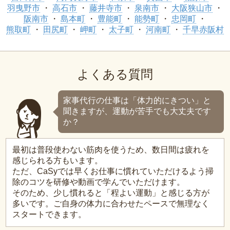
羽曳野市
高石市
藤井寺市
泉南市
大阪狭山市
阪南市
島本町
豊能町
能勢町
忠岡町
熊取町
田尻町
岬町
太子町
河南町
千早赤阪村
よくある質問
家事代行の仕事は「体力的にきつい」と
聞きますが、運動が苦手でも大丈夫です
か？
最初は普段使わない筋肉を使うため、数日間は疲れを
感じられる方もいます。
ただ、CaSyでは早くお仕事に慣れていただけるよう掃
除のコツを研修や動画で学んでいただけます。
そのため、少し慣れると「程よい運動」と感じる方が
多いです。ご自身の体力に合わせたペースで無理なく
スタートできます。