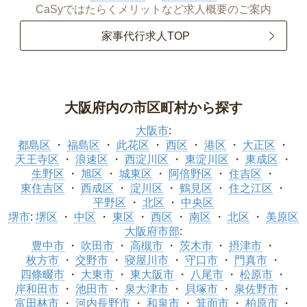
CaSyではたらくメリットなど求人概要のご案内
家事代行求人TOP
大阪府内の市区町村から探す
大阪市
:
都島区
福島区
此花区
西区
港区
大正区
天王寺区
浪速区
西淀川区
東淀川区
東成区
生野区
旭区
城東区
阿倍野区
住吉区
東住吉区
西成区
淀川区
鶴見区
住之江区
平野区
北区
中央区
堺市
:
堺区
中区
東区
西区
南区
北区
美原区
大阪府市部
:
豊中市
吹田市
高槻市
茨木市
摂津市
枚方市
交野市
寝屋川市
守口市
門真市
四條畷市
大東市
東大阪市
八尾市
松原市
岸和田市
池田市
泉大津市
貝塚市
泉佐野市
富田林市
河内長野市
和泉市
箕面市
柏原市