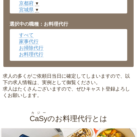
京都府
▼
宮城県
▼
愛知県
▼
福井県
▼
選択中の職種：お料理代行
岡山県
▼
すべて
広島県
▼
家事代行
沖縄県
▼
お掃除代行
お料理代行
求人の多くがご依頼日当日に確定してしまいますので、以
下の求人情報は、実例として御覧ください。
求人はたくさんございますので、ぜひキャスト登録よろし
くお願いします。
カジー
CaSy
のお料理代行とは