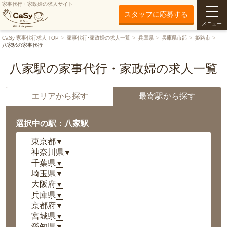
家事代行・家政婦の求人サイト
スタッフに応募する
メニュー
CaSy 家事代行求人 TOP
家事代行･家政婦の求人一覧
兵庫県
兵庫県市部
姫路市
八家駅の家事代行
八家駅の家事代行・家政婦の求人一覧
エリアから探す
最寄駅から探す
選択中の駅：八家駅
東京都
▼
神奈川県
▼
千葉県
▼
埼玉県
▼
大阪府
▼
兵庫県
▼
京都府
▼
宮城県
▼
愛知県