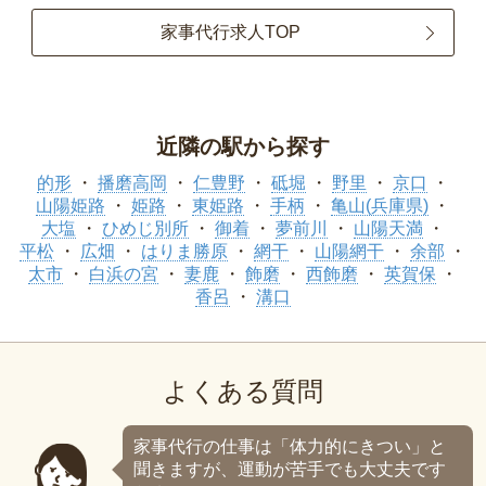
家事代行求人TOP
近隣の駅から探す
的形
播磨高岡
仁豊野
砥堀
野里
京口
山陽姫路
姫路
東姫路
手柄
亀山(兵庫県)
大塩
ひめじ別所
御着
夢前川
山陽天満
平松
広畑
はりま勝原
網干
山陽網干
余部
太市
白浜の宮
妻鹿
飾磨
西飾磨
英賀保
香呂
溝口
よくある質問
家事代行の仕事は「体力的にきつい」と
聞きますが、運動が苦手でも大丈夫です