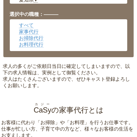
▼
福井県
▼
岡山県
▼
選択中の職種：———
広島県
▼
すべて
沖縄県
▼
家事代行
お掃除代行
お料理代行
求人の多くがご依頼日当日に確定してしまいますので、以
下の求人情報は、実例として御覧ください。
求人はたくさんございますので、ぜひキャスト登録よろし
くお願いします。
カジー
CaSy
の家事代行とは
お客様に代わり「
お掃除
」や「
お料理
」を行うお仕事です。
仕事が忙しい方、子育て中の方など、様々なお客様の生活を
お支えします。