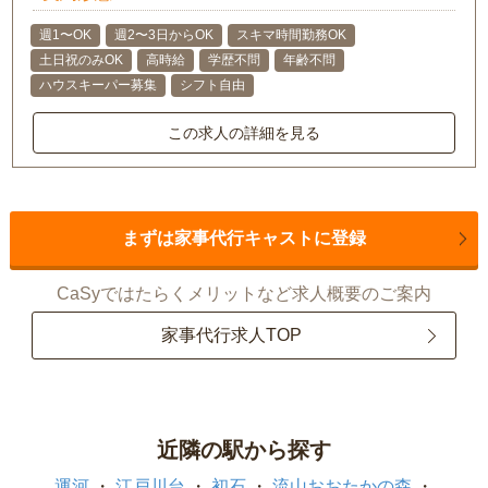
週1〜OK
週2〜3日からOK
スキマ時間勤務OK
土日祝のみOK
高時給
学歴不問
年齢不問
ハウスキーパー募集
シフト自由
この求人の詳細を見る
まずは家事代行キャストに登録
CaSyではたらくメリットなど求人概要のご案内
家事代行求人TOP
近隣の駅から探す
運河
江戸川台
初石
流山おおたかの森