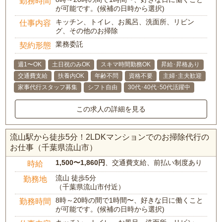
勤務時間
が可能です。(候補の日時から選択)
キッチン、トイレ、お風呂、洗面所、リビン
仕事内容
グ、その他のお掃除
業務委託
契約形態
週1〜OK
土日祝のみOK
スキマ時間勤務OK
昇給･昇格あり
交通費支給
扶養内OK
年齢不問
資格不要
主婦･主夫歓迎
家事代行スタッフ募集
シフト自由
30代･40代･50代活躍中
この求人の詳細を見る
流山駅から徒歩5分！2LDKマンションでのお掃除代行の
お仕事（千葉県流山市）
1,500〜1,860円
、交通費支給、前払い制度あり
時給
流山 徒歩5分
勤務地
（千葉県流山市付近）
8時～20時の間で1時間〜、好きな日に働くこと
勤務時間
が可能です。(候補の日時から選択)