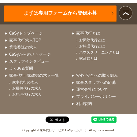
まずは専用フォームから登録応募
CaSyトップページ
家事代行とは
家事代行求人TOP
お掃除代行とは
お料理代行とは
業務委託の求人
ハウスクリーニングとは
CaSyからのメッセージ
家政婦とは
スタッフインタビュー
よくある質問
家事代行･家政婦の求人一覧
安心･安全への取り組み
家事代行の求人
家事スタッフへの応募
お掃除代行の求人
運営会社について
お料理代行の求人
プライバシーポリシー
利用規約
Copyright © 家事代行サービス CaSy（カジー） All rights reserved.