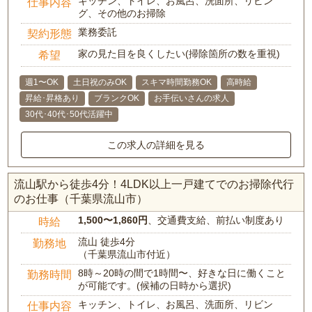
キッチン、トイレ、お風呂、洗面所、リビン
仕事内容
グ、その他のお掃除
業務委託
契約形態
家の見た目を良くしたい(掃除箇所の数を重視)
希望
週1〜OK
土日祝のみOK
スキマ時間勤務OK
高時給
昇給･昇格あり
ブランクOK
お手伝いさんの求人
30代･40代･50代活躍中
この求人の詳細を見る
流山駅から徒歩4分！4LDK以上一戸建てでのお掃除代行
のお仕事（千葉県流山市）
1,500〜1,860円
、交通費支給、前払い制度あり
時給
流山 徒歩4分
勤務地
（千葉県流山市付近）
8時～20時の間で1時間〜、好きな日に働くこと
勤務時間
が可能です。(候補の日時から選択)
キッチン、トイレ、お風呂、洗面所、リビン
仕事内容