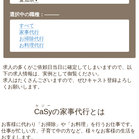
▼
福井県
▼
岡山県
▼
選択中の職種：———
広島県
▼
すべて
沖縄県
▼
家事代行
お掃除代行
お料理代行
求人の多くがご依頼日当日に確定してしまいますので、以
下の求人情報は、実例として御覧ください。
求人はたくさんございますので、ぜひキャスト登録よろし
くお願いします。
カジー
CaSy
の家事代行とは
お客様に代わり「
お掃除
」や「
お料理
」を行うお仕事です。
仕事が忙しい方、子育て中の方など、様々なお客様の生活を
お支えします。