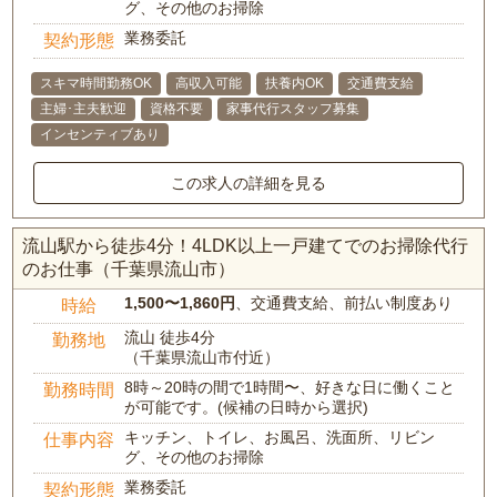
グ、その他のお掃除
業務委託
契約形態
スキマ時間勤務OK
高収入可能
扶養内OK
交通費支給
主婦･主夫歓迎
資格不要
家事代行スタッフ募集
インセンティブあり
この求人の詳細を見る
流山駅から徒歩4分！4LDK以上一戸建てでのお掃除代行
のお仕事（千葉県流山市）
1,500〜1,860円
、交通費支給、前払い制度あり
時給
流山 徒歩4分
勤務地
（千葉県流山市付近）
8時～20時の間で1時間〜、好きな日に働くこと
勤務時間
が可能です。(候補の日時から選択)
キッチン、トイレ、お風呂、洗面所、リビン
仕事内容
グ、その他のお掃除
業務委託
契約形態