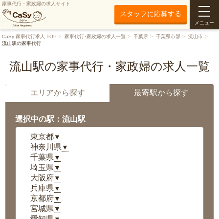
家事代行・家政婦の求人サイト
スタッフに応募する
メニュー
CaSy 家事代行求人 TOP
家事代行･家政婦の求人一覧
千葉県
千葉県市部
流山市
流山駅の家事代行
流山駅の家事代行・家政婦の求人一覧
エリアから探す
最寄駅から探す
選択中の駅：流山駅
東京都
▼
神奈川県
▼
千葉県
▼
埼玉県
▼
大阪府
▼
兵庫県
▼
京都府
▼
宮城県
▼
愛知県