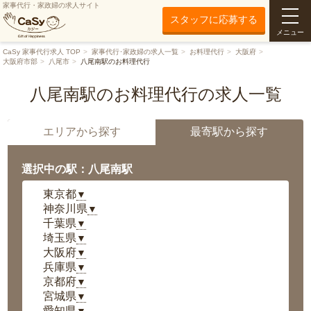
家事代行・家政婦の求人サイト
スタッフに応募する
メニュー
CaSy 家事代行求人 TOP
家事代行･家政婦の求人一覧
お料理代行
大阪府
大阪府市部
八尾市
八尾南駅のお料理代行
八尾南駅のお料理代行の求人一覧
エリアから探す
最寄駅から探す
選択中の駅：八尾南駅
東京都
▼
神奈川県
▼
千葉県
▼
埼玉県
▼
大阪府
▼
兵庫県
▼
京都府
▼
宮城県
▼
愛知県