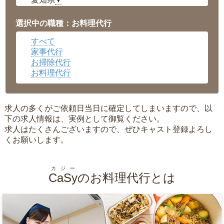
▼
福井県
▼
岡山県
▼
選択中の職種：お料理代行
広島県
▼
すべて
沖縄県
▼
家事代行
お掃除代行
お料理代行
求人の多くがご依頼日当日に確定してしまいますので、以
下の求人情報は、実例として御覧ください。
求人はたくさんございますので、ぜひキャスト登録よろし
くお願いします。
カジー
CaSy
のお料理代行とは