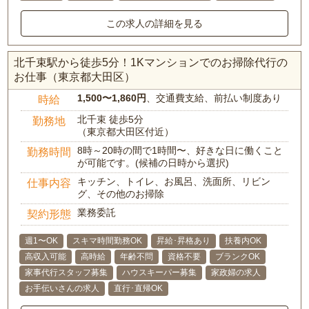
この求人の詳細を見る
北千束駅から徒歩5分！1Kマンションでのお掃除代行の
お仕事（東京都大田区）
1,500〜1,860円
、交通費支給、前払い制度あり
時給
北千束 徒歩5分
勤務地
（東京都大田区付近）
8時～20時の間で1時間〜、好きな日に働くこと
勤務時間
が可能です。(候補の日時から選択)
キッチン、トイレ、お風呂、洗面所、リビン
仕事内容
グ、その他のお掃除
業務委託
契約形態
週1〜OK
スキマ時間勤務OK
昇給･昇格あり
扶養内OK
高収入可能
高時給
年齢不問
資格不要
ブランクOK
家事代行スタッフ募集
ハウスキーパー募集
家政婦の求人
お手伝いさんの求人
直行･直帰OK