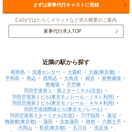
まずは家事代行キャストに登録
CaSyではたらくメリットなど求人概要のご案内
家事代行求人TOP
近隣の駅から探す
昭和島
流通センター
大森町
大森(東京都)
平和島
馬込
西馬込
大鳥居
糀谷
新整備場
整備場
天空橋
羽田空港第１・第２ターミナル(京急)
羽田空港第１ビル(東京モノレール・ＪＡＬ利用)
羽田空港第２ビル(東京モノレール・ＡＮＡ利用)
羽田空港国際線ビル(東京モノレール)
羽田空港第３ターミナル(京急)
穴守稲荷
蓮沼
梅屋敷(東京都)
蒲田
京急蒲田
雑色
六郷土手
大岡山
長原(東京都)
石川台
洗足池