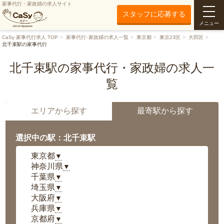
家事代行・家政婦の求人サイト
スタッフに応募する
メニュー
CaSy 家事代行求人 TOP
家事代行･家政婦の求人一覧
東京都
東京23区
大田区
北千束駅の家事代行
北千束駅の家事代行・家政婦の求人一
覧
エリアから探す
最寄駅から探す
選択中の駅：北千束駅
東京都
▼
神奈川県
▼
千葉県
▼
埼玉県
▼
大阪府
▼
兵庫県
▼
京都府
▼