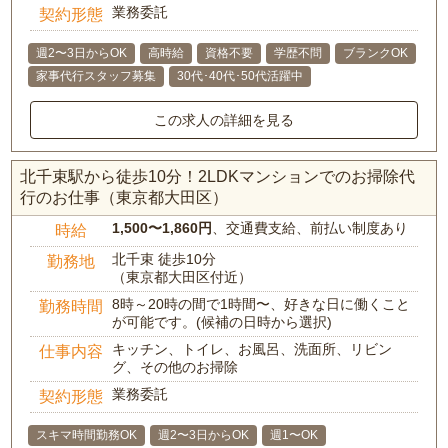
業務委託
契約形態
週2〜3日からOK
高時給
資格不要
学歴不問
ブランクOK
家事代行スタッフ募集
30代･40代･50代活躍中
この求人の詳細を見る
北千束駅から徒歩10分！2LDKマンションでのお掃除代
行のお仕事（東京都大田区）
1,500〜1,860円
、交通費支給、前払い制度あり
時給
北千束 徒歩10分
勤務地
（東京都大田区付近）
8時～20時の間で1時間〜、好きな日に働くこと
勤務時間
が可能です。(候補の日時から選択)
キッチン、トイレ、お風呂、洗面所、リビン
仕事内容
グ、その他のお掃除
業務委託
契約形態
スキマ時間勤務OK
週2〜3日からOK
週1〜OK