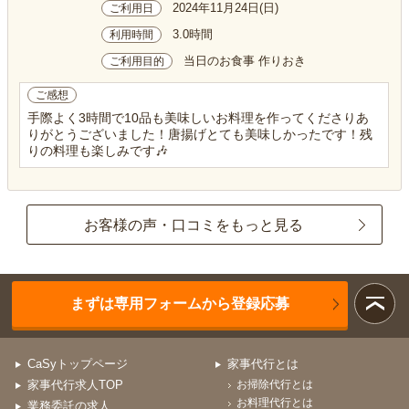
2024年11月24日(日)
ご利用日
3.0時間
利用時間
当日のお食事 作りおき
ご利用目的
ご感想
手際よく3時間で10品も美味しいお料理を作ってくださりあ
りがとうございました！唐揚げとても美味しかったです！残
りの料理も楽しみです🎶
お客様の声・口コミをもっと見る
まずは専用フォームから登録応募
CaSyトップページ
家事代行とは
家事代行求人TOP
お掃除代行とは
お料理代行とは
業務委託の求人