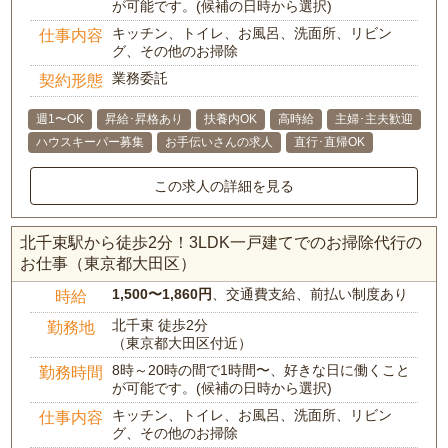
が可能です。(候補の日時から選択)
キッチン、トイレ、お風呂、洗面所、リビン
仕事内容
グ、その他のお掃除
業務委託
契約形態
週1〜OK
昇給･昇格あり
扶養内OK
高時給
主婦･主夫歓迎
ハウスキーパー募集
お手伝いさんの求人
直行･直帰OK
この求人の詳細を見る
北千束駅から徒歩2分！3LDK一戸建てでのお掃除代行の
お仕事（東京都大田区）
1,500〜1,860円
、交通費支給、前払い制度あり
時給
北千束 徒歩2分
勤務地
（東京都大田区付近）
8時～20時の間で1時間〜、好きな日に働くこと
勤務時間
が可能です。(候補の日時から選択)
キッチン、トイレ、お風呂、洗面所、リビン
仕事内容
グ、その他のお掃除