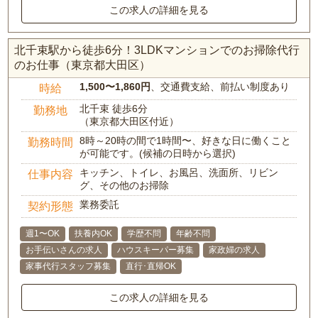
この求人の詳細を見る
北千束駅から徒歩6分！3LDKマンションでのお掃除代行
のお仕事（東京都大田区）
1,500〜1,860円
、交通費支給、前払い制度あり
時給
北千束 徒歩6分
勤務地
（東京都大田区付近）
8時～20時の間で1時間〜、好きな日に働くこと
勤務時間
が可能です。(候補の日時から選択)
キッチン、トイレ、お風呂、洗面所、リビン
仕事内容
グ、その他のお掃除
業務委託
契約形態
週1〜OK
扶養内OK
学歴不問
年齢不問
お手伝いさんの求人
ハウスキーパー募集
家政婦の求人
家事代行スタッフ募集
直行･直帰OK
この求人の詳細を見る