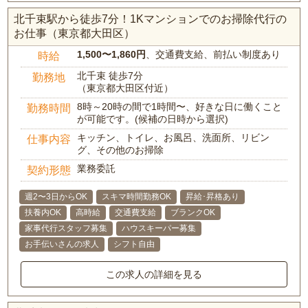
北千束駅から徒歩7分！1Kマンションでのお掃除代行の
お仕事（東京都大田区）
1,500〜1,860円
、交通費支給、前払い制度あり
時給
北千束 徒歩7分
勤務地
（東京都大田区付近）
8時～20時の間で1時間〜、好きな日に働くこと
勤務時間
が可能です。(候補の日時から選択)
キッチン、トイレ、お風呂、洗面所、リビン
仕事内容
グ、その他のお掃除
業務委託
契約形態
週2〜3日からOK
スキマ時間勤務OK
昇給･昇格あり
扶養内OK
高時給
交通費支給
ブランクOK
家事代行スタッフ募集
ハウスキーパー募集
お手伝いさんの求人
シフト自由
この求人の詳細を見る