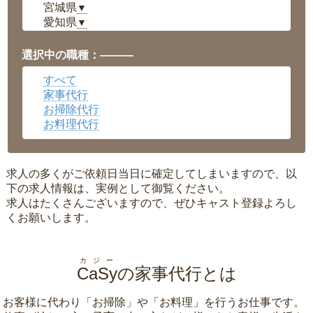
宮城県
▼
愛知県
▼
福井県
▼
岡山県
▼
選択中の職種：———
広島県
▼
すべて
沖縄県
▼
家事代行
お掃除代行
お料理代行
求人の多くがご依頼日当日に確定してしまいますので、以
下の求人情報は、実例として御覧ください。
求人はたくさんございますので、ぜひキャスト登録よろし
くお願いします。
カジー
CaSy
の家事代行とは
お客様に代わり「
お掃除
」や「
お料理
」を行うお仕事です。