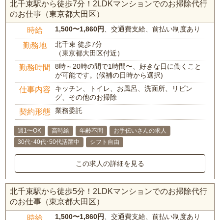
北千束駅から徒歩7分！2LDKマンションでのお掃除代行
のお仕事（東京都大田区）
1,500〜1,860円
、交通費支給、前払い制度あり
時給
北千束 徒歩7分
勤務地
（東京都大田区付近）
8時～20時の間で1時間〜、好きな日に働くこと
勤務時間
が可能です。(候補の日時から選択)
キッチン、トイレ、お風呂、洗面所、リビン
仕事内容
グ、その他のお掃除
業務委託
契約形態
週1〜OK
高時給
年齢不問
お手伝いさんの求人
30代･40代･50代活躍中
シフト自由
この求人の詳細を見る
北千束駅から徒歩5分！2LDKマンションでのお掃除代行
のお仕事（東京都大田区）
1,500〜1,860円
、交通費支給、前払い制度あり
時給