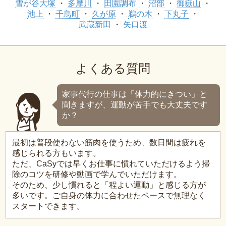
雪が谷大塚
多摩川
田園調布
沼部
御嶽山
池上
千鳥町
久が原
鵜の木
下丸子
武蔵新田
矢口渡
よくある質問
家事代行の仕事は「体力的にきつい」と
聞きますが、運動が苦手でも大丈夫です
か？
最初は普段使わない筋肉を使うため、数日間は疲れを
感じられる方もいます。
ただ、CaSyでは早くお仕事に慣れていただけるよう掃
除のコツを研修や動画で学んでいただけます。
そのため、少し慣れると「程よい運動」と感じる方が
多いです。ご自身の体力に合わせたペースで無理なく
スタートできます。