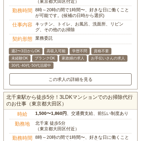
（東京都大田区付近）
8時～20時の間で1時間〜、好きな日に働くこと
勤務時間
が可能です。(候補の日時から選択)
キッチン、トイレ、お風呂、洗面所、リビン
仕事内容
グ、その他のお掃除
業務委託
契約形態
週2〜3日からOK
高収入可能
学歴不問
資格不要
未経験OK
ブランクOK
家政婦の求人
お手伝いさんの求人
30代･40代･50代活躍中
この求人の詳細を見る
北千束駅から徒歩5分！3LDKマンションでのお掃除代行
のお仕事（東京都大田区）
1,500〜1,860円
、交通費支給、前払い制度あり
時給
北千束 徒歩5分
勤務地
（東京都大田区付近）
8時～20時の間で1時間〜、好きな日に働くこと
勤務時間