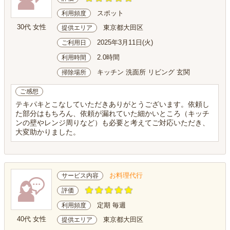
スポット
利用頻度
30代 女性
東京都大田区
提供エリア
2025年3月11日(火)
ご利用日
2.0時間
利用時間
キッチン 洗面所 リビング 玄関
掃除場所
ご感想
テキパキとこなしていただきありがとうございます。依頼し
た部分はもちろん、依頼が漏れていた細かいところ（キッチ
ンの壁やレンジ周りなど）も必要と考えてご対応いただき、
大変助かりました。
お料理代行
サービス内容
評価
定期 毎週
利用頻度
40代 女性
東京都大田区
提供エリア