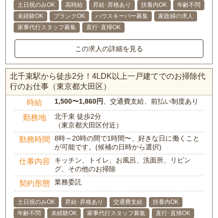
土日祝のみOK
高時給
昇給･昇格あり
扶養内OK
年齢不問
未経験OK
ブランクOK
ハウスキーパー募集
家政婦の求人
家事代行スタッフ募集
直行･直帰OK
この求人の詳細を見る
北千束駅から徒歩2分！4LDK以上一戸建てでのお掃除代
行のお仕事（東京都大田区）
1,500〜1,860円
、交通費支給、前払い制度あり
時給
北千束 徒歩2分
勤務地
（東京都大田区付近）
8時～20時の間で1時間〜、好きな日に働くこと
勤務時間
が可能です。(候補の日時から選択)
キッチン、トイレ、お風呂、洗面所、リビン
仕事内容
グ、その他のお掃除
業務委託
契約形態
土日祝のみOK
昇給･昇格あり
交通費支給
扶養内OK
年齢不問
未経験OK
家事代行スタッフ募集
直行･直帰OK