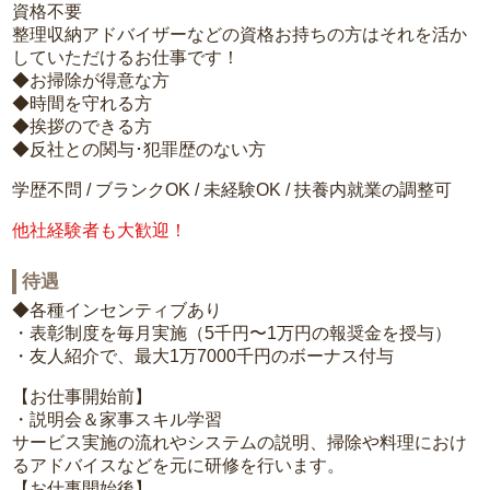
資格不要
整理収納アドバイザーなどの資格お持ちの方はそれを活か
していただけるお仕事です！
◆お掃除が得意な方
◆時間を守れる方
◆挨拶のできる方
◆反社との関与･犯罪歴のない方
学歴不問 / ブランクOK / 未経験OK / 扶養内就業の調整可
他社経験者も大歓迎！
待遇
◆各種インセンティブあり
・表彰制度を毎月実施（5千円〜1万円の報奨金を授与）
・友人紹介で、最大1万7000千円のボーナス付与
【お仕事開始前】
・説明会＆家事スキル学習
サービス実施の流れやシステムの説明、掃除や料理におけ
るアドバイスなどを元に研修を行います。
【お仕事開始後】