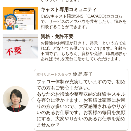
キャスト専用コミュニティ
CaSyキャスト限定SNS「CACACO(カカコ)」
で、サービスのノウハウを共有したり、悩みを
相談することができます。
資格・免許不要
お掃除やお料理が好き！、得意！という方であ
れば、どなたでも働いていただけます。年齢も
不問です。もちろん、資格や免許、職務経験が
あればそれを充分に活かしていただけます。
鈴野 寿子
本社サポートスタッフ
フォロー体制が充実していますので、初め
ての方もご安心ください。
あなたのお掃除や整理収納の経験やスキル
を存分に活かせます。お客様は家事にお困
りの方が多いので、大変感謝されるやりが
いのあるお仕事です。お客様の毎日を笑顔
にする、大変やりがいのあるお仕事を始め
ませんか？