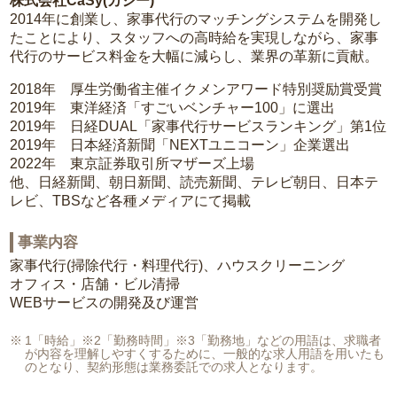
株式会社CaSy(カジー)
2014年に創業し、家事代行のマッチングシステムを開発し
たことにより、スタッフへの高時給を実現しながら、家事
代行のサービス料金を大幅に減らし、業界の革新に貢献。
2018年 厚生労働省主催イクメンアワード特別奨励賞受賞
2019年 東洋経済「すごいベンチャー100」に選出
2019年 日経DUAL「家事代行サービスランキング」第1位
2019年 日本経済新聞「NEXTユニコーン」企業選出
2022年 東京証券取引所マザーズ上場
他、日経新聞、朝日新聞、読売新聞、テレビ朝日、日本テ
レビ、TBSなど各種メディアにて掲載
事業内容
家事代行(掃除代行・料理代行)、ハウスクリーニング
オフィス・店舗・ビル清掃
WEBサービスの開発及び運営
1「時給」※2「勤務時間」※3「勤務地」などの用語は、求職者
が内容を理解しやすくするために、一般的な求人用語を用いたも
のとなり、契約形態は業務委託での求人となります。