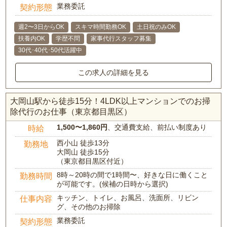
業務委託
契約形態
週2〜3日からOK
スキマ時間勤務OK
土日祝のみOK
扶養内OK
学歴不問
家事代行スタッフ募集
30代･40代･50代活躍中
この求人の詳細を見る
大岡山駅から徒歩15分！4LDK以上マンションでのお掃
除代行のお仕事（東京都目黒区）
1,500〜1,860円
、交通費支給、前払い制度あり
時給
西小山 徒歩13分
勤務地
大岡山 徒歩15分
（東京都目黒区付近）
8時～20時の間で1時間〜、好きな日に働くこと
勤務時間
が可能です。(候補の日時から選択)
キッチン、トイレ、お風呂、洗面所、リビン
仕事内容
グ、その他のお掃除
業務委託
契約形態