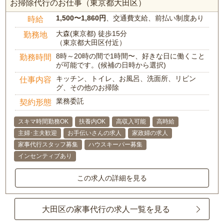
お掃除代行のお仕事（東京都大田区）
1,500〜1,860円
、交通費支給、前払い制度あり
時給
大森(東京都) 徒歩15分
勤務地
（東京都大田区付近）
8時～20時の間で1時間〜、好きな日に働くこと
勤務時間
が可能です。(候補の日時から選択)
キッチン、トイレ、お風呂、洗面所、リビン
仕事内容
グ、その他のお掃除
業務委託
契約形態
スキマ時間勤務OK
扶養内OK
高収入可能
高時給
主婦･主夫歓迎
お手伝いさんの求人
家政婦の求人
家事代行スタッフ募集
ハウスキーパー募集
インセンティブあり
この求人の詳細を見る
大田区の家事代行の求人一覧を見る