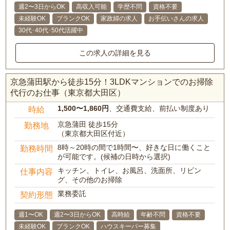
週2〜3日からOK
高収入可能
学歴不問
資格不要
未経験OK
ブランクOK
家政婦の求人
お手伝いさんの求人
30代･40代･50代活躍中
この求人の詳細を見る
京急蒲田駅から徒歩15分！3LDKマンションでのお掃除
代行のお仕事（東京都大田区）
1,500〜1,860円
、交通費支給、前払い制度あり
時給
京急蒲田 徒歩15分
勤務地
（東京都大田区付近）
8時～20時の間で1時間〜、好きな日に働くこと
勤務時間
が可能です。(候補の日時から選択)
キッチン、トイレ、お風呂、洗面所、リビン
仕事内容
グ、その他のお掃除
業務委託
契約形態
週1〜OK
週2〜3日からOK
高時給
年齢不問
資格不要
未経験OK
ブランクOK
ハウスキーパー募集