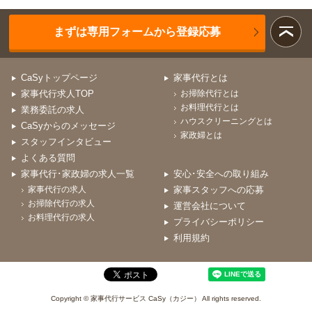
まずは専用フォームから登録応募
CaSyトップページ
家事代行とは
家事代行求人TOP
お掃除代行とは
お料理代行とは
業務委託の求人
ハウスクリーニングとは
CaSyからのメッセージ
家政婦とは
スタッフインタビュー
よくある質問
家事代行･家政婦の求人一覧
安心･安全への取り組み
家事代行の求人
家事スタッフへの応募
お掃除代行の求人
運営会社について
お料理代行の求人
プライバシーポリシー
利用規約
Copyright © 家事代行サービス CaSy（カジー） All rights reserved.