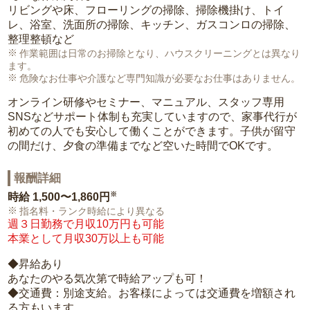
リビングや床、フローリングの掃除、掃除機掛け、トイ
レ、浴室、洗面所の掃除、キッチン、ガスコンロの掃除、
整理整頓など
作業範囲は日常のお掃除となり、ハウスクリーニングとは異なり
ます。
危険なお仕事や介護など専門知識が必要なお仕事はありません。
オンライン研修やセミナー、マニュアル、スタッフ専用
SNSなどサポート体制も充実していますので、家事代行が
初めての人でも安心して働くことができます。子供が留守
の間だけ、夕食の準備までなど空いた時間でOKです。
報酬詳細
※
時給
1,500〜1,860円
指名料・ランク時給により異なる
週３日勤務で月収10万円も可能
本業として月収30万以上も可能
◆昇給あり
あなたのやる気次第で時給アップも可！
◆交通費：別途支給。お客様によっては交通費を増額され
る方もいます