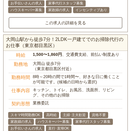
お手伝いさんの求人
家事代行スタッフ募集
ハウスキーパー募集
家政婦の求人
インセンティブあり
この求人の詳細を見る
大岡山駅から徒歩7分！2LDK一戸建てでのお掃除代行の
お仕事（東京都目黒区）
1,500〜1,860円
、交通費支給、前払い制度あり
時給
大岡山 徒歩7分
勤務地
（東京都目黒区付近）
8時～20時の間で1時間〜、好きな日に働くこと
勤務時間
が可能です。(候補の日時から選択)
キッチン、トイレ、お風呂、洗面所、リビン
仕事内容
グ、その他のお掃除
業務委託
契約形態
スキマ時間勤務OK
高時給
主婦･主夫歓迎
資格不要
家政婦の求人
ハウスキーパー募集
家事代行スタッフ募集
お手伝いさんの求人
直行･直帰OK