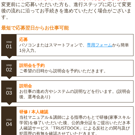
変更前にご応募いただいた方も、進行ステップに応じて変更
後の流れに沿ってお手続きを進めていただく場合がございま
す。
最短で応募翌日からお仕事可能
応募
step
パソコンまたはスマートフォンで、
専用フォーム
から簡単
01
1分入力。
説明会を予約
step
02
ご希望の日時から説明会を予約いただきます。
説明会
step
お仕事の進め方やシステムの説明などを行います。(説明会
03
後、選考会あり)
研修 / 本人確認
当社マニュアル＆講師による指導のもとで研修(家事スキル
step
学習)を修了いただいた後、公的身分証をご提出いただき本
04
人確認サービス「TRUSTDOCK」による反社との関与及び
犯罪歴の有無を確認させていただきます。