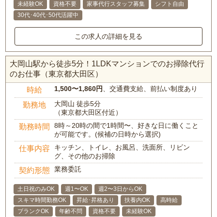
未経験OK
資格不要
家事代行スタッフ募集
シフト自由
30代･40代･50代活躍中
この求人の詳細を見る
大岡山駅から徒歩5分！1LDKマンションでのお掃除代行
のお仕事（東京都大田区）
1,500〜1,860円
、交通費支給、前払い制度あり
時給
大岡山 徒歩5分
勤務地
（東京都大田区付近）
8時～20時の間で1時間〜、好きな日に働くこと
勤務時間
が可能です。(候補の日時から選択)
キッチン、トイレ、お風呂、洗面所、リビン
仕事内容
グ、その他のお掃除
業務委託
契約形態
土日祝のみOK
週1〜OK
週2〜3日からOK
スキマ時間勤務OK
昇給･昇格あり
扶養内OK
高時給
ブランクOK
年齢不問
資格不要
未経験OK