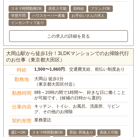
スキマ時間勤務OK
高収入可能
高時給
ブランクOK
学歴不問
ハウスキーパー募集
お手伝いさんの求人
インセンティブあり
この求人の詳細を見る
大岡山駅から徒歩1分！3LDKマンションでのお掃除代行
のお仕事（東京都大田区）
1,500〜1,860円
、交通費支給、前払い制度あり
時給
大岡山 徒歩1分
勤務地
（東京都大田区付近）
8時～20時の間で1時間〜、好きな日に働くこと
勤務時間
が可能です。(候補の日時から選択)
キッチン、トイレ、お風呂、洗面所、リビン
仕事内容
グ、その他のお掃除
業務委託
契約形態
週1〜OK
スキマ時間勤務OK
昇給･昇格あり
高収入可能