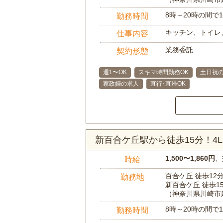
8時～20時の間
勤務時間
キッチン、トイレ
仕事内容
業務委託
契約形態
週1〜OK
スキマ時間勤務OK
土日祝の
家政婦の求人
直行･直帰OK
新百合ケ丘駅から徒歩15分！4
1,500〜1,860円
、
時給
百合ケ丘 徒歩12
勤務地
新百合ケ丘 徒歩1
（神奈川県川崎市
8時～20時の間
勤務時間