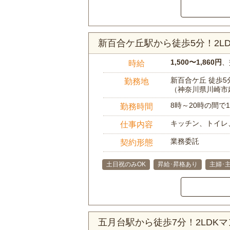
新百合ケ丘駅から徒歩5分！2
1,500〜1,860円
、
時給
新百合ケ丘 徒歩5
勤務地
（神奈川県川崎市
8時～20時の間
勤務時間
キッチン、トイレ
仕事内容
業務委託
契約形態
土日祝のみOK
昇給･昇格あり
主婦･
五月台駅から徒歩7分！2LD