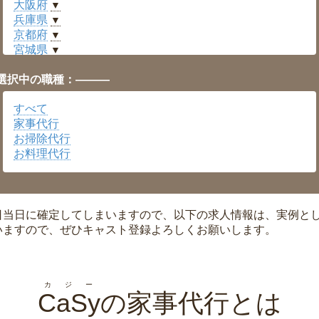
大阪府
▼
兵庫県
▼
京都府
▼
宮城県
▼
愛知県
▼
選択中の職種：———
福井県
▼
岡山県
▼
すべて
広島県
▼
家事代行
沖縄県
▼
お掃除代行
お料理代行
日当日に確定してしまいますので、以下の求人情報は、実例と
いますので、ぜひキャスト登録よろしくお願いします。
カジー
CaSy
の家事代行とは