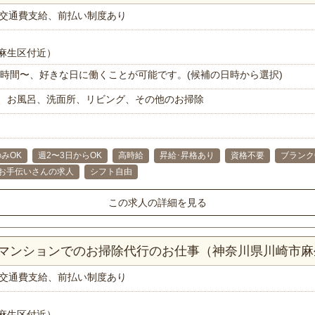
交通費支給、前払い制度あり
麻生区付近）
で1時間〜、好きな日に働くことが可能です。(候補の日時から選択)
、お風呂、洗面所、リビング、その他のお掃除
みOK
週2〜3日からOK
高時給
昇給･昇格あり
資格不要
ブランク
お手伝いさんの求人
シフト自由
この求人の詳細を見る
DKマンションでのお掃除代行のお仕事（神奈川県川崎市
交通費支給、前払い制度あり
麻生区付近）