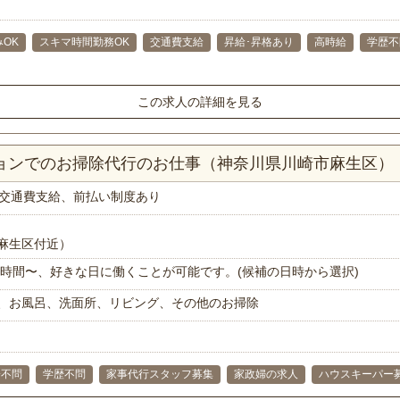
OK
スキマ時間勤務OK
交通費支給
昇給･昇格あり
高時給
学歴不
この求人の詳細を見る
ションでのお掃除代行のお仕事（神奈川県川崎市麻生区）
交通費支給、前払い制度あり
麻生区付近）
で1時間〜、好きな日に働くことが可能です。(候補の日時から選択)
、お風呂、洗面所、リビング、その他のお掃除
齢不問
学歴不問
家事代行スタッフ募集
家政婦の求人
ハウスキーパー