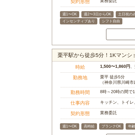
業務委託
契約形態
週1〜OK
週2〜3日からOK
土日祝のみ
インセンティブあり
シフト自由
栗平駅から徒歩5分！1Kマン
1,500〜1,860円
、
時給
栗平 徒歩5分
勤務地
（神奈川県川崎市
8時～20時の間
勤務時間
キッチン、トイレ
仕事内容
業務委託
契約形態
週1〜OK
高時給
ブランクOK
年