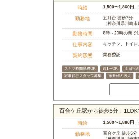
1,500〜1,860円
、
時給
五月台 徒歩7分
勤務地
（神奈川県川崎市
8時～20時の間
勤務時間
キッチン、トイレ
仕事内容
業務委託
契約形態
スキマ時間勤務OK
週1〜OK
土日祝の
家事代行スタッフ募集
家政婦の求人
百合ケ丘駅から徒歩5分！1L
1,500〜1,860円
、
時給
百合ケ丘 徒歩5分
勤務地
（神奈川県川崎市