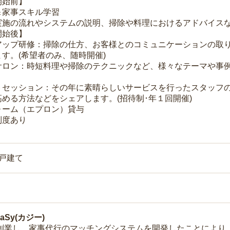
開始前】
＆家事スキル学習
実施の流れやシステムの説明、掃除や料理におけるアドバイス
開始後】
アップ研修：掃除の仕方、お客様とのコミュニケーションの取
す。(希望者のみ、随時開催)
サロン：時短料理や掃除のテクニックなど、様々なテーマや事例
トセッション：その年に素晴らしいサービスを行ったスタッフ
める方法などをシェアします。(招待制･年１回開催)
ォーム（エプロン）貸与
制度あり
一戸建て
Sy(カジー)
年に創業し、家事代行のマッチングシステムを開発したことによ