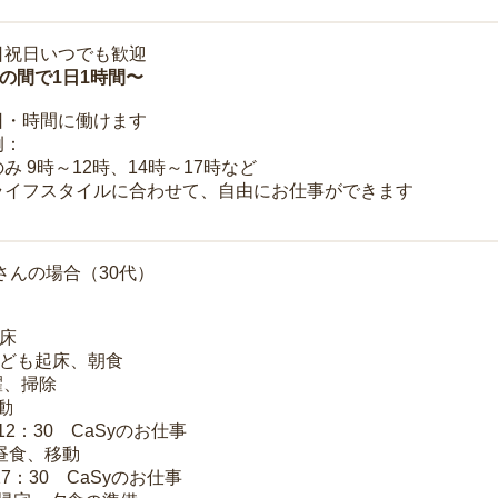
日祝日いつでも歓迎
時の間で1日1時間〜
日・時間に働けます
例：
み 9時～12時、14時～17時など
ライフスタイルに合わせて、自由にお仕事ができます
さんの場合（30代）
起床
子ども起床、朝食
洗濯、掃除
移動
～12：30 CaSyのお仕事
 昼食、移動
17：30 CaSyのお仕事