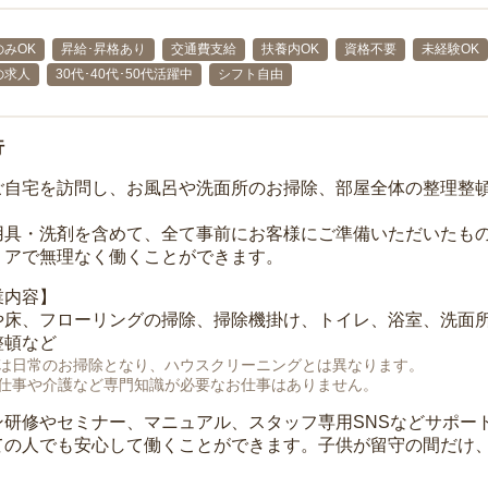
みOK
昇給･昇格あり
交通費支給
扶養内OK
資格不要
未経験OK
の求人
30代･40代･50代活躍中
シフト自由
行
ご自宅を訪問し、お風呂や洗面所のお掃除、部屋全体の整理整
用具・洗剤を含めて、全て事前にお客様にご準備いただいたもの
リアで無理なく働くことができます。
業内容】
や床、フローリングの掃除、掃除機掛け、トイレ、浴室、洗面
整頓など
は日常のお掃除となり、ハウスクリーニングとは異なります。
仕事や介護など専門知識が必要なお仕事はありません。
ン研修やセミナー、マニュアル、スタッフ専用SNSなどサポー
ての人でも安心して働くことができます。子供が留守の間だけ、