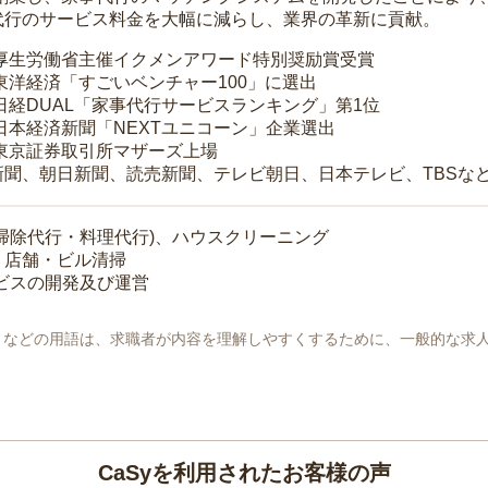
代行のサービス料金を大幅に減らし、業界の革新に貢献。
 厚生労働省主催イクメンアワード特別奨励賞受賞
 東洋経済「すごいベンチャー100」に選出
 日経DUAL「家事代行サービスランキング」第1位
 日本経済新聞「NEXTユニコーン」企業選出
 東京証券取引所マザーズ上場
新聞、朝日新聞、読売新聞、テレビ朝日、日本テレビ、TBSな
掃除代行・料理代行)、ハウスクリーニング
・店舗・ビル清掃
ービスの開発及び運営
地」などの用語は、求職者が内容を理解しやすくするために、一般的な求
CaSyを利用されたお客様の声