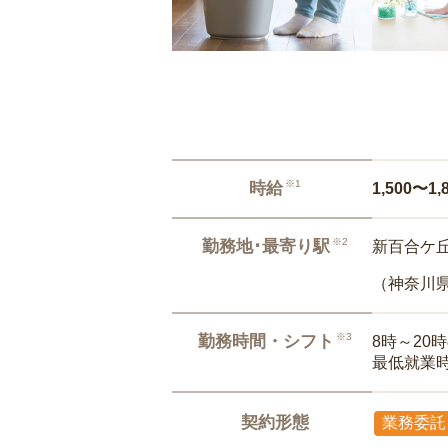
※1
時給
1,500〜1,
※2
勤務地･最寄り駅
新百合ケ丘
（神奈川
※3
勤務時間・シフト
8時～20
最低就業
契約形態
業務委託