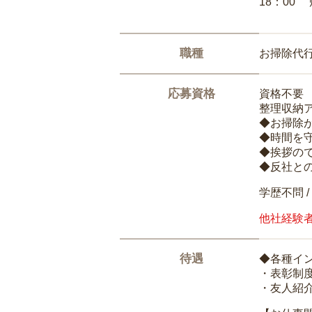
18：00
職種
お掃除代
応募資格
資格不要
整理収納
◆お掃除
◆時間を
◆挨拶の
◆反社と
学歴不問 /
他社経験
待遇
◆各種イ
・表彰制
・友人紹介