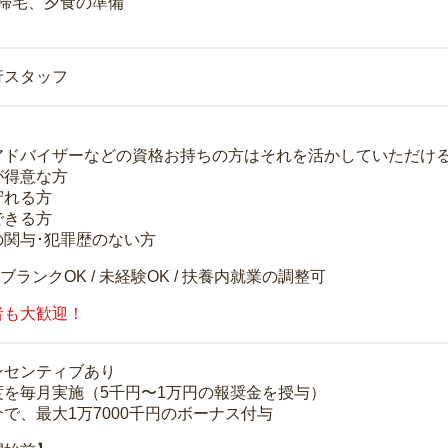
 帰宅、夕食の準備
行スタッフ
アドバイザーなどの資格お持ちの方はそれを活かしていただけ
が得意な方
守れる方
できる方
の関与･犯罪歴のない方
 ブランクOK / 未経験OK / 扶養内就業の調整可
者も大歓迎！
ンセンティブあり
度を毎月実施（5千円〜1万円の報奨金を授与）
で、最大1万7000千円のボーナス付与