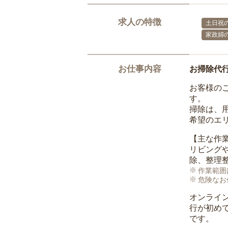
求人の特徴
土日祝の
家政婦
お仕事内容
お掃除代
お客様の
す。
掃除は、
希望のエ
【主な作
リビング
除、整理
作業範囲
危険なお
オンライ
行が初め
です。