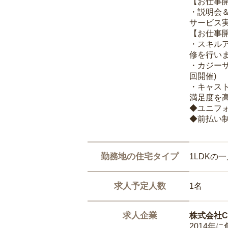
【お仕事
・説明会
サービス
【お仕事
・スキル
修を行いま
・カジー
回開催)
・キャス
満足度を高
◆ユニフ
◆前払い
勤務地の住宅タイプ
1LDKの
求人予定人数
1名
求人企業
株式会社Ca
2014