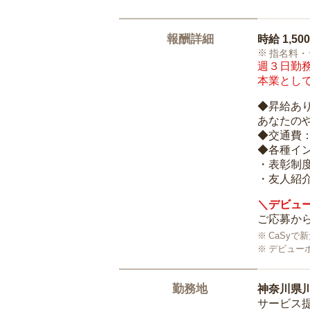
報酬詳細
時給
1,50
指名料・
週３日勤務
本業として
◆昇給あ
あなたの
◆交通費
◆各種イ
・表彰制
・友人紹介
＼デビュー
ご応募から
CaSy
デビュー
勤務地
神奈川県
サービス