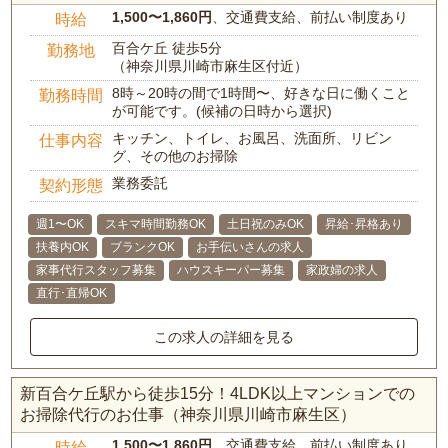
1,500〜1,860円
、交通費支給、前払い制度あり
時給
百合ケ丘 徒歩5分
勤務地
（神奈川県川崎市麻生区付近）
8時～20時の間で1時間〜、好きな日に働くこと
勤務時間
が可能です。(候補の日時から選択)
キッチン、トイレ、お風呂、洗面所、リビン
仕事内容
グ、その他のお掃除
業務委託
契約形態
週1〜OK
スキマ時間勤務OK
土日祝のみOK
昇給･昇格あり
扶養内OK
ブランクOK
お手伝いさんの求人
家事代行スタッフ募集
ハウスキーパー募集
家政婦の求人
直行･直帰OK
この求人の詳細を見る
新百合ケ丘駅から徒歩15分！4LDK以上マンションでの
お掃除代行のお仕事（神奈川県川崎市麻生区）
1,500〜1,860円
、交通費支給、前払い制度あり
時給