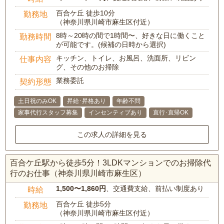
百合ケ丘 徒歩10分
勤務地
（神奈川県川崎市麻生区付近）
8時～20時の間で1時間〜、好きな日に働くこと
勤務時間
が可能です。(候補の日時から選択)
キッチン、トイレ、お風呂、洗面所、リビン
仕事内容
グ、その他のお掃除
業務委託
契約形態
土日祝のみOK
昇給･昇格あり
年齢不問
家事代行スタッフ募集
インセンティブあり
直行･直帰OK
この求人の詳細を見る
百合ケ丘駅から徒歩5分！3LDKマンションでのお掃除代
行のお仕事（神奈川県川崎市麻生区）
1,500〜1,860円
、交通費支給、前払い制度あり
時給
百合ケ丘 徒歩5分
勤務地
（神奈川県川崎市麻生区付近）