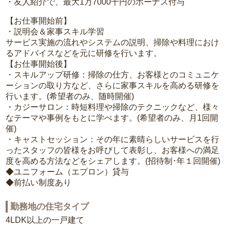
・友人紹介で、最大1万7000千円のボーナス付与
【お仕事開始前】
・説明会＆家事スキル学習
サービス実施の流れやシステムの説明、掃除や料理におけ
るアドバイスなどを元に研修を行います。
【お仕事開始後】
・スキルアップ研修：掃除の仕方、お客様とのコミュニケ
ーションの取り方など、さらに家事スキルを高める研修を
行います。(希望者のみ、随時開催)
・カジーサロン：時短料理や掃除のテクニックなど、様々
なテーマや事例をもとに学べます。(希望者のみ、月1回開
催)
・キャストセッション：その年に素晴らしいサービスを行
ったスタッフの皆様をお呼びして表彰し、お客様への満足
度を高める方法などをシェアします。(招待制･年１回開催)
◆ユニフォーム（エプロン）貸与
◆前払い制度あり
勤務地の住宅タイプ
4LDK以上の一戸建て