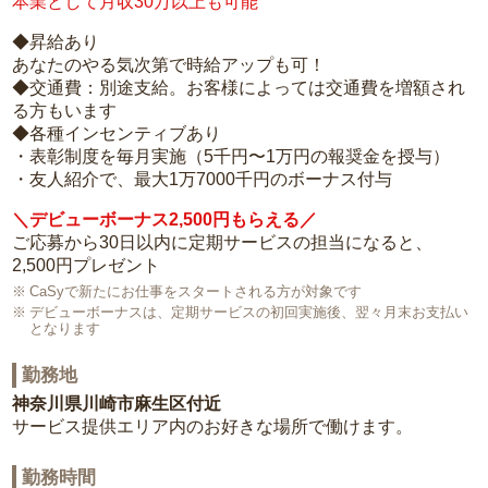
本業として月収30万以上も可能
◆昇給あり
あなたのやる気次第で時給アップも可！
◆交通費：別途支給。お客様によっては交通費を増額され
る方もいます
◆各種インセンティブあり
・表彰制度を毎月実施（5千円〜1万円の報奨金を授与）
・友人紹介で、最大1万7000千円のボーナス付与
＼デビューボーナス2,500円もらえる／
ご応募から30日以内に定期サービスの担当になると、
2,500円プレゼント
CaSyで新たにお仕事をスタートされる方が対象です
デビューボーナスは、定期サービスの初回実施後、翌々月末お支払い
となります
勤務地
神奈川県川崎市麻生区付近
サービス提供エリア内のお好きな場所で働けます。
勤務時間