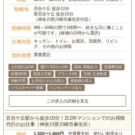
百合ケ丘 徒歩12分
勤務地
新百合ケ丘 徒歩15分
（神奈川県川崎市麻生区付近）
8時～20時の間で1時間〜、好きな日に働くこと
勤務時間
が可能です。(候補の日時から選択)
キッチン、トイレ、お風呂、洗面所、リビン
仕事内容
グ、その他のお掃除
業務委託
契約形態
土日祝のみOK
週2〜3日からOK
昇給･昇格あり
交通費支給
扶養内OK
高収入可能
ブランクOK
主婦･主夫歓迎
年齢不問
お手伝いさんの求人
家政婦の求人
ハウスキーパー募集
インセンティブあり
この求人の詳細を見る
百合ケ丘駅から徒歩10分！2LDKマンションでのお掃除
代行のお仕事（神奈川県川崎市麻生区）
1,500〜1,860円
、交通費支給、前払い制度あり
時給