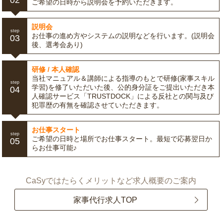
02
ご希望の日時から説明会を予約いただきます。
説明会
step
お仕事の進め方やシステムの説明などを行います。(説明会
03
後、選考会あり)
研修 / 本人確認
当社マニュアル＆講師による指導のもとで研修(家事スキル
step
学習)を修了いただいた後、公的身分証をご提出いただき本
04
人確認サービス「TRUSTDOCK」による反社との関与及び
犯罪歴の有無を確認させていただきます。
お仕事スタート
step
ご希望の日時と場所でお仕事スタート。最短で応募翌日か
05
らお仕事可能♪
CaSyではたらくメリットなど求人概要のご案内
家事代行求人TOP