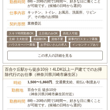
8時～20時の間で1時間〜、好きな日に働くこと
勤務時間
が可能です。(候補の日時から選択)
キッチン、トイレ、お風呂、洗面所、リビン
仕事内容
グ、その他のお掃除
業務委託
契約形態
スキマ時間勤務OK
土日祝のみOK
高収入可能
主婦･主夫歓迎
未経験OK
資格不要
家事代行スタッフ募集
ハウスキーパー募集
お手伝いさんの求人
インセンティブあり
この求人の詳細を見る
百合ケ丘駅から徒歩10分！4LDK以上一戸建てでのお掃
除代行のお仕事（神奈川県川崎市麻生区）
1,500〜1,860円
、交通費支給、前払い制度あり
時給
百合ケ丘 徒歩10分
勤務地
（神奈川県川崎市麻生区付近）
8時～20時の間で1時間〜、好きな日に働くこと
勤務時間
が可能です。(候補の日時から選択)