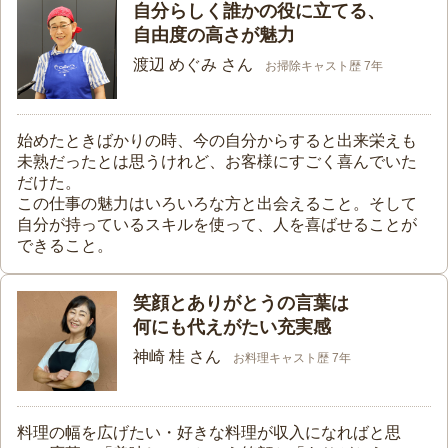
自分らしく誰かの役に立てる、
自由度の高さが魅力
渡辺 めぐみ さん
お掃除キャスト歴 7年
始めたときばかりの時、今の自分からすると出来栄えも
未熟だったとは思うけれど、お客様にすごく喜んでいた
だけた。
この仕事の魅力はいろいろな方と出会えること。そして
自分が持っているスキルを使って、人を喜ばせることが
できること。
笑顔とありがとうの言葉は
何にも代えがたい充実感
神崎 桂 さん
お料理キャスト歴 7年
料理の幅を広げたい・好きな料理が収入になればと思