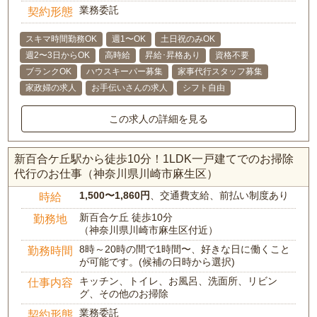
業務委託
契約形態
スキマ時間勤務OK
週1〜OK
土日祝のみOK
週2〜3日からOK
高時給
昇給･昇格あり
資格不要
ブランクOK
ハウスキーパー募集
家事代行スタッフ募集
家政婦の求人
お手伝いさんの求人
シフト自由
この求人の詳細を見る
新百合ケ丘駅から徒歩10分！1LDK一戸建てでのお掃除
代行のお仕事（神奈川県川崎市麻生区）
1,500〜1,860円
、交通費支給、前払い制度あり
時給
新百合ケ丘 徒歩10分
勤務地
（神奈川県川崎市麻生区付近）
8時～20時の間で1時間〜、好きな日に働くこと
勤務時間
が可能です。(候補の日時から選択)
キッチン、トイレ、お風呂、洗面所、リビン
仕事内容
グ、その他のお掃除
業務委託
契約形態