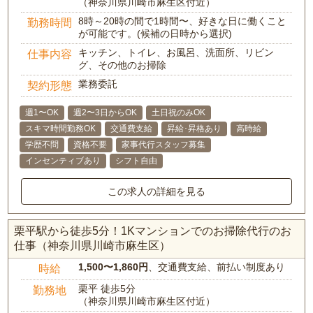
（神奈川県川崎市麻生区付近）
8時～20時の間で1時間〜、好きな日に働くこと
勤務時間
が可能です。(候補の日時から選択)
キッチン、トイレ、お風呂、洗面所、リビン
仕事内容
グ、その他のお掃除
業務委託
契約形態
週1〜OK
週2〜3日からOK
土日祝のみOK
スキマ時間勤務OK
交通費支給
昇給･昇格あり
高時給
学歴不問
資格不要
家事代行スタッフ募集
インセンティブあり
シフト自由
この求人の詳細を見る
栗平駅から徒歩5分！1Kマンションでのお掃除代行のお
仕事（神奈川県川崎市麻生区）
1,500〜1,860円
、交通費支給、前払い制度あり
時給
栗平 徒歩5分
勤務地
（神奈川県川崎市麻生区付近）