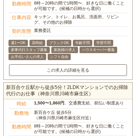
8時～20時の間で1時間〜、好きな日に働くこと
勤務時間
が可能です。(候補の日時から選択)
キッチン、トイレ、お風呂、洗面所、リビン
仕事内容
グ、その他のお掃除
業務委託
契約形態
週1〜OK
高時給
ブランクOK
年齢不問
学歴不問
家事代行スタッフ募集
家政婦の求人
ハウスキーパー募集
お手伝いさんの求人
シフト自由
この求人の詳細を見る
新百合ケ丘駅から徒歩5分！2LDKマンションでのお掃除
代行のお仕事（神奈川県川崎市麻生区）
1,500〜1,860円
、交通費支給、前払い制度あり
時給
新百合ケ丘 徒歩5分
勤務地
（神奈川県川崎市麻生区付近）
8時～20時の間で1時間〜、好きな日に働くこと
勤務時間
が可能です。(候補の日時から選択)