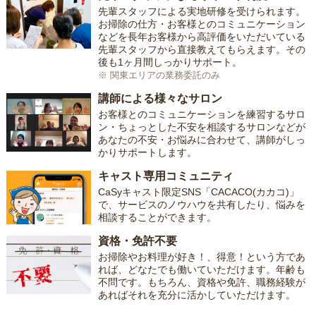
先輩スタッフによる実地研修を受けられます。
お掃除の仕方・お客様とのコミュニケーション
などを長年お客様から高評価をいただいている
先輩スタッフから直接教えてもらえます。その
後も1ヶ月間しっかりサポート。
※ 関東エリアの業務委託のみ
講師による様々なサロン
お客様とのコミュニケーションを練習するサロ
ン・ちょっとした不安を相談するサロンなどが
あなたの不安・お悩みに合わせて、講師がしっ
かりサポートします。
キャスト専用コミュニティ
CaSyキャスト限定SNS「CACACO(カカコ)」
で、サービスのノウハウを共有したり、悩みを
相談することができます。
資格・免許不要
お掃除やお料理が好き！、得意！という方であ
れば、どなたでも働いていただけます。年齢も
不問です。もちろん、資格や免許、職務経験が
あればそれを充分に活かしていただけます。