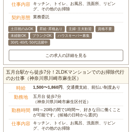
キッチン、トイレ、お風呂、洗面所、リビン
仕事内容
グ、その他のお掃除
業務委託
契約形態
土日祝のみOK
昇給･昇格あり
主婦･主夫歓迎
資格不要
未経験OK
ブランクOK
ハウスキーパー募集
30代･40代･50代活躍中
この求人の詳細を見る
五月台駅から徒歩7分！2LDKマンションでのお掃除代行
のお仕事（神奈川県川崎市麻生区）
1,500〜1,860円
、交通費支給、前払い制度あり
時給
五月台 徒歩7分
勤務地
（神奈川県川崎市麻生区付近）
8時～20時の間で1時間〜、好きな日に働くこと
勤務時間
が可能です。(候補の日時から選択)
キッチン、トイレ、お風呂、洗面所、リビン
仕事内容
グ、その他のお掃除