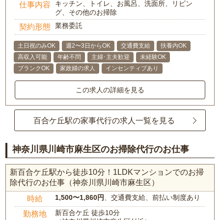
キッチン、トイレ、お風呂、洗面所、リビン
仕事内容
グ、その他のお掃除
業務委託
契約形態
土日祝のみOK
週2〜3日からOK
交通費支給
扶養内OK
高収入可能
年齢不問
主婦･主夫歓迎
未経験OK
ブランクOK
家政婦の求人
インセンティブあり
この求人の詳細を見る
百合ケ丘駅の家事代行の求人一覧を見る
神奈川県川崎市麻生区のお掃除代行のお仕事
新百合ケ丘駅から徒歩10分！1LDKマンションでのお掃
除代行のお仕事（神奈川県川崎市麻生区）
1,500〜1,860円
、交通費支給、前払い制度あり
時給
新百合ケ丘 徒歩10分
勤務地