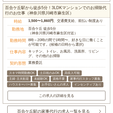
百合ケ丘駅から徒歩5分！3LDKマンションでのお掃除代
行のお仕事（神奈川県川崎市麻生区）
1,500〜1,860円
、交通費支給、前払い制度あり
時給
百合ケ丘 徒歩5分
勤務地
（神奈川県川崎市麻生区付近）
8時～20時の間で1時間〜、好きな日に働くこと
勤務時間
が可能です。(候補の日時から選択)
キッチン、トイレ、お風呂、洗面所、リビン
仕事内容
グ、その他のお掃除
業務委託
契約形態
スキマ時間勤務OK
土日祝のみOK
高収入可能
主婦･主夫歓迎
未経験OK
資格不要
家事代行スタッフ募集
ハウスキーパー募集
お手伝いさんの求人
インセンティブあり
この求人の詳細を見る
百合ケ丘駅の家事代行の求人一覧を見る