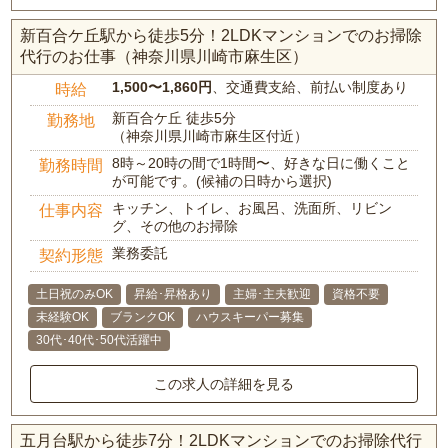
新百合ケ丘駅から徒歩5分！2LDKマンションでのお掃除
代行のお仕事（神奈川県川崎市麻生区）
1,500〜1,860円
、交通費支給、前払い制度あり
時給
新百合ケ丘 徒歩5分
勤務地
（神奈川県川崎市麻生区付近）
8時～20時の間で1時間〜、好きな日に働くこと
勤務時間
が可能です。(候補の日時から選択)
キッチン、トイレ、お風呂、洗面所、リビン
仕事内容
グ、その他のお掃除
業務委託
契約形態
土日祝のみOK
昇給･昇格あり
主婦･主夫歓迎
資格不要
未経験OK
ブランクOK
ハウスキーパー募集
30代･40代･50代活躍中
この求人の詳細を見る
五月台駅から徒歩7分！2LDKマンションでのお掃除代行