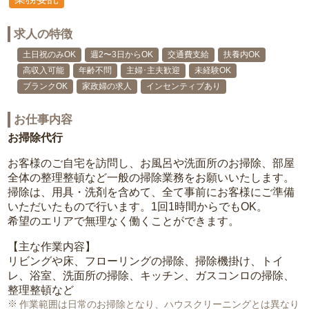
求人の特徴
土日祝のみOK
週2〜3日からOK
交通費支給
扶養内OK
高収入可能
年齢不問
主婦･主夫歓迎
未経験OK
ブランクOK
家政婦の求人
インセンティブあり
お仕事内容
お掃除代行
お客様のご自宅を訪問し、お風呂や洗面所のお掃除、部屋
全体の整理整頓など一般の掃除業務をお願いいたします。
掃除は、用具・洗剤を含めて、全て事前にお客様にご準備
いただいたもので行います。1回1時間からでもOK。
希望のエリアで無理なく働くことができます。
【主な作業内容】
リビングや床、フローリングの掃除、掃除機掛け、トイ
レ、浴室、洗面所の掃除、キッチン、ガスコンロの掃除、
整理整頓など
作業範囲は日常のお掃除となり、ハウスクリーニングとは異なり