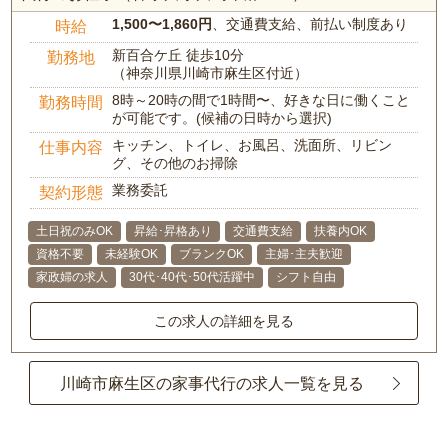
1,500〜1,860円
、交通費支給、前払い制度あり
時給
新百合ケ丘 徒歩10分
勤務地
（神奈川県川崎市麻生区付近）
8時～20時の間で1時間〜、好きな日に働くこと
勤務時間
が可能です。(候補の日時から選択)
キッチン、トイレ、お風呂、洗面所、リビン
仕事内容
グ、その他のお掃除
業務委託
契約形態
土日祝のみOK
昇給･昇格あり
交通費支給
扶養内OK
資格不要
未経験OK
ブランクOK
主婦･主夫歓迎
家政婦の求人
30代･40代･50代活躍中
シフト自由
この求人の詳細を見る
川崎市麻生区の家事代行の求人一覧を見る