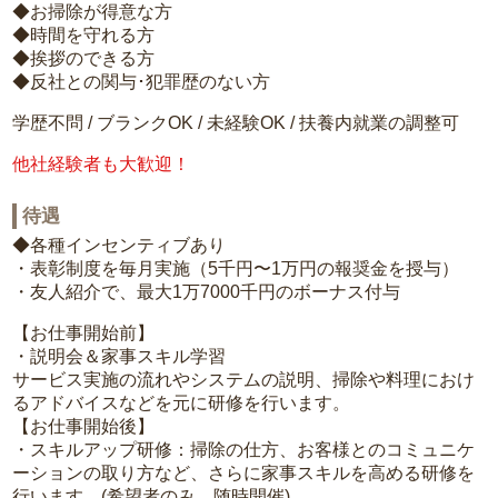
◆お掃除が得意な方
◆時間を守れる方
◆挨拶のできる方
◆反社との関与･犯罪歴のない方
学歴不問 / ブランクOK / 未経験OK / 扶養内就業の調整可
他社経験者も大歓迎！
待遇
◆各種インセンティブあり
・表彰制度を毎月実施（5千円〜1万円の報奨金を授与）
・友人紹介で、最大1万7000千円のボーナス付与
【お仕事開始前】
・説明会＆家事スキル学習
サービス実施の流れやシステムの説明、掃除や料理におけ
るアドバイスなどを元に研修を行います。
【お仕事開始後】
・スキルアップ研修：掃除の仕方、お客様とのコミュニケ
ーションの取り方など、さらに家事スキルを高める研修を
行います。(希望者のみ、随時開催)