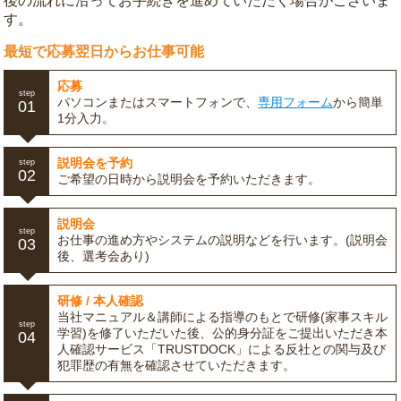
後の流れに沿ってお手続きを進めていただく場合がございま
す。
最短で応募翌日からお仕事可能
応募
step
パソコンまたはスマートフォンで、
専用フォーム
から簡単
01
1分入力。
説明会を予約
step
02
ご希望の日時から説明会を予約いただきます。
説明会
step
お仕事の進め方やシステムの説明などを行います。(説明会
03
後、選考会あり)
研修 / 本人確認
当社マニュアル＆講師による指導のもとで研修(家事スキル
step
学習)を修了いただいた後、公的身分証をご提出いただき本
04
人確認サービス「TRUSTDOCK」による反社との関与及び
犯罪歴の有無を確認させていただきます。