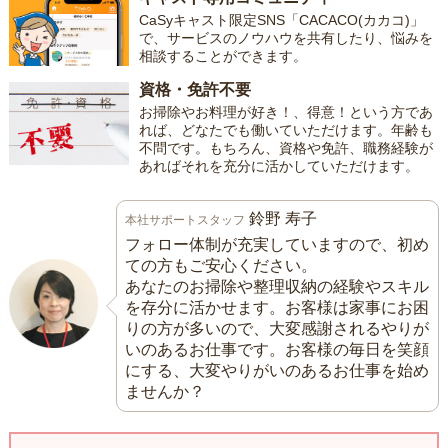
CaSyキャスト限定SNS「CACACO(カカコ)」
で、サービスのノウハウを共有したり、悩みを
相談することができます。
資格・免許不要
お掃除やお料理が好き！、得意！という方であ
れば、どなたでも働いていただけます。年齢も
不問です。もちろん、資格や免許、職務経験が
あればそれを充分に活かしていただけます。
鈴野 寿子
本社サポートスタッフ
フォロー体制が充実していますので、初め
ての方もご安心ください。
あなたのお掃除や整理収納の経験やスキル
を存分に活かせます。お客様は家事にお困
りの方が多いので、大変感謝されるやりが
いのあるお仕事です。お客様の毎日を笑顔
にする、大変やりがいのあるお仕事を始め
ませんか？