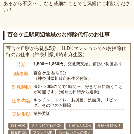
あるから不安･･･」など些細なことでも気軽にご相談くださ
い！
百合ケ丘駅周辺地域のお掃除代行のお仕事
百合ケ丘駅から徒歩5分！1LDKマンションでのお掃除代
行のお仕事（神奈川県川崎市麻生区）
1,500〜1,860円
、交通費支給、前払い制度あり
時給
百合ケ丘 徒歩5分
勤務地
（神奈川県川崎市麻生区付近）
8時～20時の間で1時間〜、好きな日に働くこと
勤務時間
が可能です。(候補の日時から選択)
キッチン、トイレ、お風呂、洗面所、リビン
仕事内容
グ、その他のお掃除
業務委託
契約形態
週1〜OK
スキマ時間勤務OK
土日祝のみOK
昇給･昇格あり
扶養内OK
ブランクOK
お手伝いさんの求人