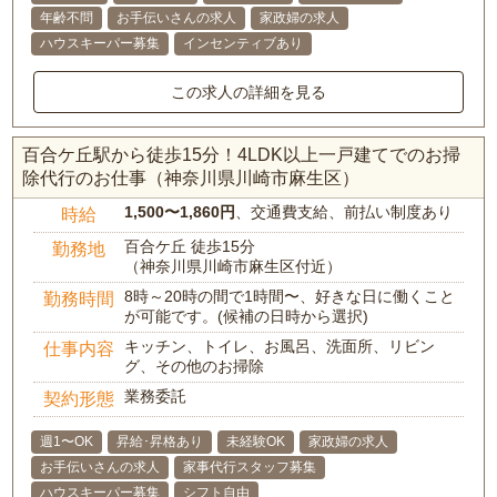
年齢不問
お手伝いさんの求人
家政婦の求人
ハウスキーパー募集
インセンティブあり
この求人の詳細を見る
百合ケ丘駅から徒歩15分！4LDK以上一戸建てでのお掃
除代行のお仕事（神奈川県川崎市麻生区）
1,500〜1,860円
、交通費支給、前払い制度あり
時給
百合ケ丘 徒歩15分
勤務地
（神奈川県川崎市麻生区付近）
8時～20時の間で1時間〜、好きな日に働くこと
勤務時間
が可能です。(候補の日時から選択)
キッチン、トイレ、お風呂、洗面所、リビン
仕事内容
グ、その他のお掃除
業務委託
契約形態
週1〜OK
昇給･昇格あり
未経験OK
家政婦の求人
お手伝いさんの求人
家事代行スタッフ募集
ハウスキーパー募集
シフト自由