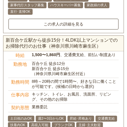
家事代行スタッフ募集
ハウスキーパー募集
家政婦の求人
直行･直帰OK
この求人の詳細を見る
新百合ケ丘駅から徒歩15分！4LDK以上マンションでの
お掃除代行のお仕事（神奈川県川崎市麻生区）
1,500〜1,860円
、交通費支給、前払い制度あり
時給
百合ケ丘 徒歩12分
勤務地
新百合ケ丘 徒歩15分
（神奈川県川崎市麻生区付近）
8時～20時の間で1時間〜、好きな日に働くこと
勤務時間
が可能です。(候補の日時から選択)
キッチン、トイレ、お風呂、洗面所、リビン
仕事内容
グ、その他のお掃除
業務委託
契約形態
土日祝のみOK
週2〜3日からOK
昇給･昇格あり
交通費支給
扶養内OK
高収入可能
ブランクOK
主婦･主夫歓迎