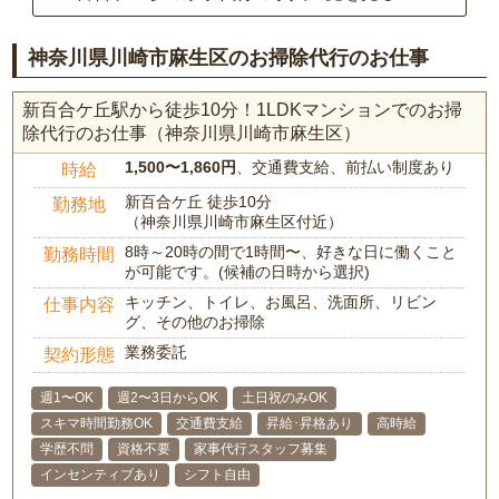
神奈川県川崎市麻生区のお掃除代行のお仕事
新百合ケ丘駅から徒歩10分！1LDKマンションでのお掃
除代行のお仕事（神奈川県川崎市麻生区）
1,500〜1,860円
、交通費支給、前払い制度あり
時給
新百合ケ丘 徒歩10分
勤務地
（神奈川県川崎市麻生区付近）
8時～20時の間で1時間〜、好きな日に働くこと
勤務時間
が可能です。(候補の日時から選択)
キッチン、トイレ、お風呂、洗面所、リビン
仕事内容
グ、その他のお掃除
業務委託
契約形態
週1〜OK
週2〜3日からOK
土日祝のみOK
スキマ時間勤務OK
交通費支給
昇給･昇格あり
高時給
学歴不問
資格不要
家事代行スタッフ募集
インセンティブあり
シフト自由