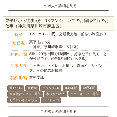
この求人の詳細を見る
栗平駅から徒歩5分！1Kマンションでのお掃除代行のお
仕事（神奈川県川崎市麻生区）
1,500〜1,860円
、交通費支給、前払い制度あり
時給
栗平 徒歩5分
勤務地
（神奈川県川崎市麻生区付近）
8時～20時の間で1時間〜、好きな日に働くこと
勤務時間
が可能です。(候補の日時から選択)
キッチン、トイレ、お風呂、洗面所、リビン
仕事内容
グ、その他のお掃除
業務委託
契約形態
週1〜OK
高時給
ブランクOK
年齢不問
学歴不問
家事代行スタッフ募集
家政婦の求人
ハウスキーパー募集
お手伝いさんの求人
シフト自由
この求人の詳細を見る