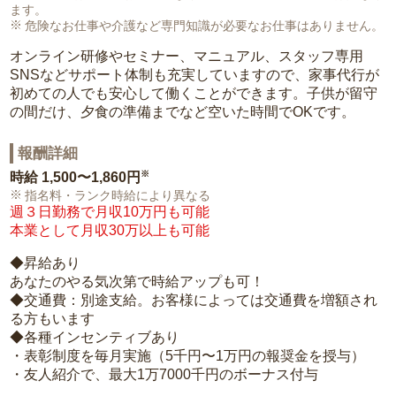
ます。
危険なお仕事や介護など専門知識が必要なお仕事はありません。
オンライン研修やセミナー、マニュアル、スタッフ専用
SNSなどサポート体制も充実していますので、家事代行が
初めての人でも安心して働くことができます。子供が留守
の間だけ、夕食の準備までなど空いた時間でOKです。
報酬詳細
※
時給
1,500〜1,860円
指名料・ランク時給により異なる
週３日勤務で月収10万円も可能
本業として月収30万以上も可能
◆昇給あり
あなたのやる気次第で時給アップも可！
◆交通費：別途支給。お客様によっては交通費を増額され
る方もいます
◆各種インセンティブあり
・表彰制度を毎月実施（5千円〜1万円の報奨金を授与）
・友人紹介で、最大1万7000千円のボーナス付与