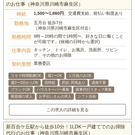
のお仕事（神奈川県川崎市麻生区）
1,500〜1,860円
、交通費支給、前払い制度あり
時給
五月台 徒歩7分
勤務地
（神奈川県川崎市麻生区付近）
8時～20時の間で1時間〜、好きな日に働くこと
勤務時間
が可能です。(候補の日時から選択)
キッチン、トイレ、お風呂、洗面所、リビン
仕事内容
グ、その他のお掃除
業務委託
契約形態
スキマ時間勤務OK
週1〜OK
土日祝のみOK
週2〜3日からOK
高時給
昇給･昇格あり
資格不要
ブランクOK
ハウスキーパー募集
家事代行スタッフ募集
家政婦の求人
お手伝いさんの求人
シフト自由
この求人の詳細を見る
新百合ケ丘駅から徒歩10分！1LDK一戸建てでのお掃除
代行のお仕事（神奈川県川崎市麻生区）