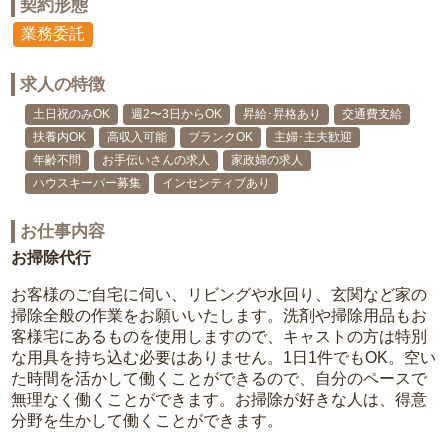
契約形態
業務委託
求人の特徴
土日祝のみOK
週2〜3日からOK
昇給･昇格あり
交通費支給
扶養内OK
高収入可能
ブランクOK
主婦･主夫歓迎
年齢不問
お手伝いさんの求人
家政婦の求人
ハウスキーパー募集
インセンティブあり
お仕事内容
お掃除代行
お客様のご自宅に伺い、リビングや水回り、玄関など家の
掃除全般の作業をお願いいたします。洗剤や掃除用品もお
客様宅にあるものを使用しますので、キャストの方は特別
な用具を持ち込む必要はありません。1日1件でもOK。空い
た時間を活かして働くことができるので、自分のペースで
無理なく働くことができます。お掃除が好きな人は、得意
分野を生かして働くことができます。