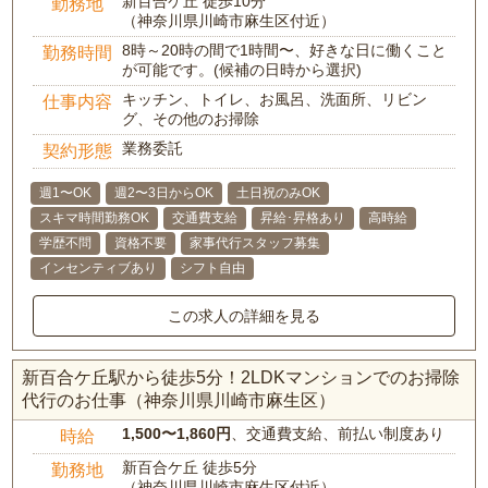
新百合ケ丘 徒歩10分
勤務地
（神奈川県川崎市麻生区付近）
8時～20時の間で1時間〜、好きな日に働くこと
勤務時間
が可能です。(候補の日時から選択)
キッチン、トイレ、お風呂、洗面所、リビン
仕事内容
グ、その他のお掃除
業務委託
契約形態
週1〜OK
週2〜3日からOK
土日祝のみOK
スキマ時間勤務OK
交通費支給
昇給･昇格あり
高時給
学歴不問
資格不要
家事代行スタッフ募集
インセンティブあり
シフト自由
この求人の詳細を見る
新百合ケ丘駅から徒歩5分！2LDKマンションでのお掃除
代行のお仕事（神奈川県川崎市麻生区）
1,500〜1,860円
、交通費支給、前払い制度あり
時給
新百合ケ丘 徒歩5分
勤務地
（神奈川県川崎市麻生区付近）