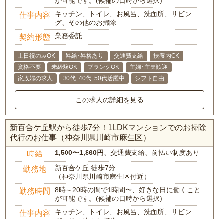
が可能です。(候補の日時から選択)
キッチン、トイレ、お風呂、洗面所、リビン
仕事内容
グ、その他のお掃除
業務委託
契約形態
土日祝のみOK
昇給･昇格あり
交通費支給
扶養内OK
資格不要
未経験OK
ブランクOK
主婦･主夫歓迎
家政婦の求人
30代･40代･50代活躍中
シフト自由
この求人の詳細を見る
新百合ケ丘駅から徒歩7分！1LDKマンションでのお掃除
代行のお仕事（神奈川県川崎市麻生区）
1,500〜1,860円
、交通費支給、前払い制度あり
時給
新百合ケ丘 徒歩7分
勤務地
（神奈川県川崎市麻生区付近）
8時～20時の間で1時間〜、好きな日に働くこと
勤務時間
が可能です。(候補の日時から選択)
キッチン、トイレ、お風呂、洗面所、リビン
仕事内容