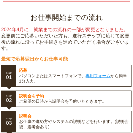
お仕事開始までの流れ
2024年4月に、就業までの流れの一部が変更となりました。
変更前にご応募いただいた方も、進行ステップに応じて変更
後の流れに沿ってお手続きを進めていただく場合がございま
す。
最短で応募翌日からお仕事可能
応募
step
パソコンまたはスマートフォンで、
専用フォーム
から簡単
01
1分入力。
説明会を予約
step
02
ご希望の日時から説明会を予約いただきます。
説明会
step
お仕事の進め方やシステムの説明などを行います。(説明会
03
後、選考会あり)