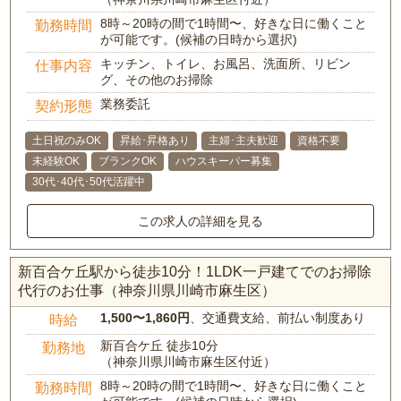
8時～20時の間で1時間〜、好きな日に働くこと
勤務時間
が可能です。(候補の日時から選択)
キッチン、トイレ、お風呂、洗面所、リビン
仕事内容
グ、その他のお掃除
業務委託
契約形態
土日祝のみOK
昇給･昇格あり
主婦･主夫歓迎
資格不要
未経験OK
ブランクOK
ハウスキーパー募集
30代･40代･50代活躍中
この求人の詳細を見る
新百合ケ丘駅から徒歩10分！1LDK一戸建てでのお掃除
代行のお仕事（神奈川県川崎市麻生区）
1,500〜1,860円
、交通費支給、前払い制度あり
時給
新百合ケ丘 徒歩10分
勤務地
（神奈川県川崎市麻生区付近）
8時～20時の間で1時間〜、好きな日に働くこと
勤務時間