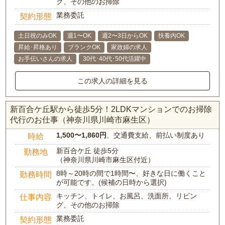
グ、その他のお掃除
業務委託
契約形態
土日祝のみOK
週1〜OK
週2〜3日からOK
扶養内OK
昇給･昇格あり
ブランクOK
家政婦の求人
お手伝いさんの求人
30代･40代･50代活躍中
この求人の詳細を見る
新百合ケ丘駅から徒歩5分！2LDKマンションでのお掃除
代行のお仕事（神奈川県川崎市麻生区）
1,500〜1,860円
、交通費支給、前払い制度あり
時給
新百合ケ丘 徒歩5分
勤務地
（神奈川県川崎市麻生区付近）
8時～20時の間で1時間〜、好きな日に働くこと
勤務時間
が可能です。(候補の日時から選択)
キッチン、トイレ、お風呂、洗面所、リビン
仕事内容
グ、その他のお掃除
業務委託
契約形態