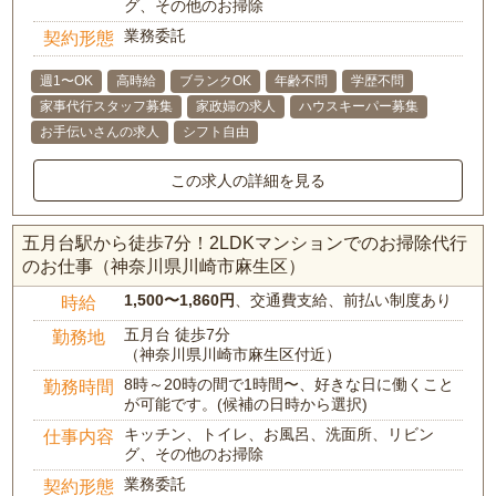
グ、その他のお掃除
業務委託
契約形態
週1〜OK
高時給
ブランクOK
年齢不問
学歴不問
家事代行スタッフ募集
家政婦の求人
ハウスキーパー募集
お手伝いさんの求人
シフト自由
この求人の詳細を見る
五月台駅から徒歩7分！2LDKマンションでのお掃除代行
のお仕事（神奈川県川崎市麻生区）
1,500〜1,860円
、交通費支給、前払い制度あり
時給
五月台 徒歩7分
勤務地
（神奈川県川崎市麻生区付近）
8時～20時の間で1時間〜、好きな日に働くこと
勤務時間
が可能です。(候補の日時から選択)
キッチン、トイレ、お風呂、洗面所、リビン
仕事内容
グ、その他のお掃除
業務委託
契約形態