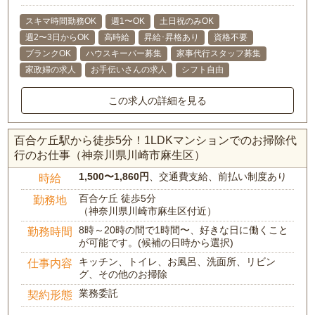
スキマ時間勤務OK
週1〜OK
土日祝のみOK
週2〜3日からOK
高時給
昇給･昇格あり
資格不要
ブランクOK
ハウスキーパー募集
家事代行スタッフ募集
家政婦の求人
お手伝いさんの求人
シフト自由
この求人の詳細を見る
百合ケ丘駅から徒歩5分！1LDKマンションでのお掃除代
行のお仕事（神奈川県川崎市麻生区）
1,500〜1,860円
、交通費支給、前払い制度あり
時給
百合ケ丘 徒歩5分
勤務地
（神奈川県川崎市麻生区付近）
8時～20時の間で1時間〜、好きな日に働くこと
勤務時間
が可能です。(候補の日時から選択)
キッチン、トイレ、お風呂、洗面所、リビン
仕事内容
グ、その他のお掃除
業務委託
契約形態