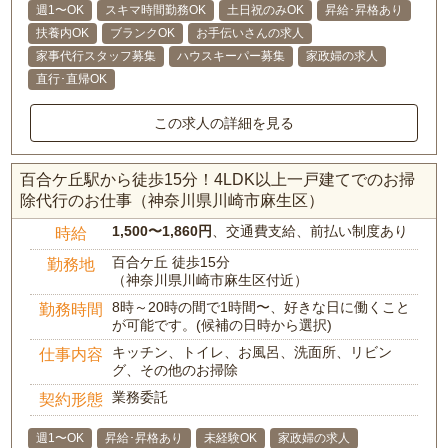
週1〜OK
スキマ時間勤務OK
土日祝のみOK
昇給･昇格あり
扶養内OK
ブランクOK
お手伝いさんの求人
家事代行スタッフ募集
ハウスキーパー募集
家政婦の求人
直行･直帰OK
この求人の詳細を見る
百合ケ丘駅から徒歩15分！4LDK以上一戸建てでのお掃
除代行のお仕事（神奈川県川崎市麻生区）
1,500〜1,860円
、交通費支給、前払い制度あり
時給
百合ケ丘 徒歩15分
勤務地
（神奈川県川崎市麻生区付近）
8時～20時の間で1時間〜、好きな日に働くこと
勤務時間
が可能です。(候補の日時から選択)
キッチン、トイレ、お風呂、洗面所、リビン
仕事内容
グ、その他のお掃除
業務委託
契約形態
週1〜OK
昇給･昇格あり
未経験OK
家政婦の求人