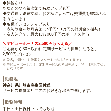
◆昇給あり
あなたのやる気次第で時給アップも可！
◆交通費：別途支給。お客様によっては交通費を増額され
る方もいます
◆各種インセンティブあり
・表彰制度を毎月実施（5千円〜1万円の報奨金を授与）
・友人紹介で、最大1万7000千円のボーナス付与
＼デビューボーナス2,500円もらえる／
ご応募から30日以内に定期サービスの担当になると、
2,500円プレゼント
CaSyで新たにお仕事をスタートされる方が対象です
デビューボーナスは、定期サービスの初回実施後、翌々月末お支払い
となります
勤務地
神奈川県川崎市麻生区付近
サービス提供エリア内のお好きな場所で働けます。
勤務時間
平日・土日祝日いつでも歓迎