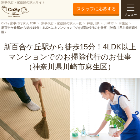
家事代行・家政婦の求人サイト
スタッフに応募する
メニュー
CaSy 家事代行求人 TOP
家事代行・家政婦の求人一覧
神奈川県
川崎市
麻生区
新百合ケ丘駅から徒歩15分！4LDK以上マンションでのお掃除代行のお仕事（神奈川県川崎市麻生
区）
新百合ケ丘駅から徒歩15分！4LDK以上
マンションでのお掃除代行のお仕事
（神奈川県川崎市麻生区）