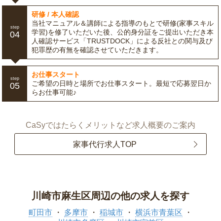
研修 / 本人確認
当社マニュアル＆講師による指導のもとで研修(家事スキル
step
学習)を修了いただいた後、公的身分証をご提出いただき本
04
人確認サービス「TRUSTDOCK」による反社との関与及び
犯罪歴の有無を確認させていただきます。
お仕事スタート
step
ご希望の日時と場所でお仕事スタート。最短で応募翌日か
05
らお仕事可能♪
CaSyではたらくメリットなど求人概要のご案内
家事代行求人TOP
川崎市麻生区周辺の他の求人を探す
町田市
多摩市
稲城市
横浜市青葉区