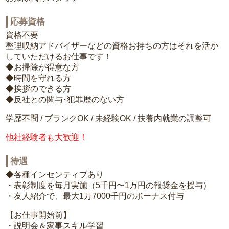
応募資格
資格不要
整理収納アドバイザーなどの資格お持ちの方はそれを活か
していただけるお仕事です！
◆お掃除が得意な方
◆時間を守れる方
◆挨拶のできる方
◆反社との関与･犯罪歴のない方
学歴不問 / ブランクOK / 未経験OK / 扶養内就業の調整可
他社経験者も大歓迎！
待遇
◆各種インセンティブあり
・表彰制度を毎月実施（5千円〜1万円の報奨金を授与）
・友人紹介で、最大1万7000千円のボーナス付与
【お仕事開始前】
・説明会＆家事スキル学習