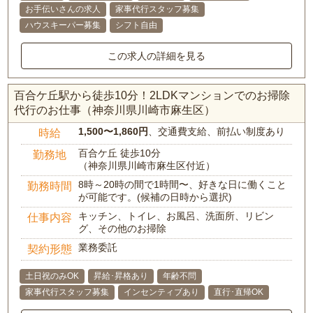
お手伝いさんの求人
家事代行スタッフ募集
ハウスキーパー募集
シフト自由
この求人の詳細を見る
百合ケ丘駅から徒歩10分！2LDKマンションでのお掃除
代行のお仕事（神奈川県川崎市麻生区）
1,500〜1,860円
、交通費支給、前払い制度あり
時給
百合ケ丘 徒歩10分
勤務地
（神奈川県川崎市麻生区付近）
8時～20時の間で1時間〜、好きな日に働くこと
勤務時間
が可能です。(候補の日時から選択)
キッチン、トイレ、お風呂、洗面所、リビン
仕事内容
グ、その他のお掃除
業務委託
契約形態
土日祝のみOK
昇給･昇格あり
年齢不問
家事代行スタッフ募集
インセンティブあり
直行･直帰OK