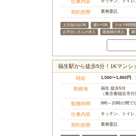
キッチン、トイレ
仕事内容
業務委託
契約形態
土日祝のみOK
週1〜OK
スキマ時間勤
お手伝いさんの求人
家政婦の求人
家
福生駅から徒歩5分！1Kマン
1,500〜1,860円
、
時給
福生 徒歩5分
勤務地
（東京都福生市付
8時～20時の間
勤務時間
キッチン、トイレ
仕事内容
業務委託
契約形態