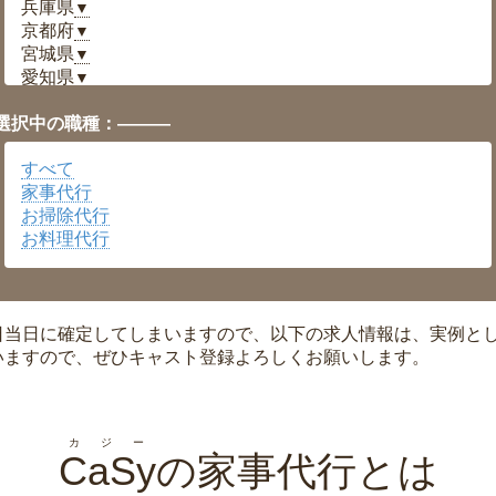
兵庫県
▼
京都府
▼
宮城県
▼
愛知県
▼
福井県
▼
選択中の職種：———
岡山県
▼
広島県
▼
すべて
沖縄県
▼
家事代行
お掃除代行
お料理代行
日当日に確定してしまいますので、以下の求人情報は、実例と
いますので、ぜひキャスト登録よろしくお願いします。
カジー
CaSy
の家事代行とは