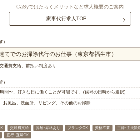
CaSyではたらくメリットなど求人概要のご案内
家事代行求人TOP
す)
戸建てでのお掃除代行のお仕事（東京都福生市）
交通費支給、前払い制度あり
近）
で1時間〜、好きな日に働くことが可能です。(候補の日時から選択)
、お風呂、洗面所、リビング、その他のお掃除
K
交通費支給
昇給･昇格あり
ブランクOK
資格不要
主婦･主夫歓
直行･直帰OK