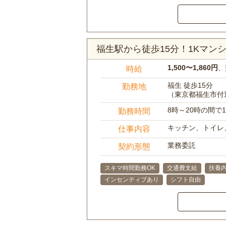
福生駅から徒歩15分！1Kマ
1,500〜1,860円
、
時給
福生 徒歩15分
勤務地
（東京都福生市付
8時～20時の間
勤務時間
キッチン、トイレ
仕事内容
業務委託
契約形態
スキマ時間勤務OK
交通費支給
扶養内
インセンティブあり
シフト自由