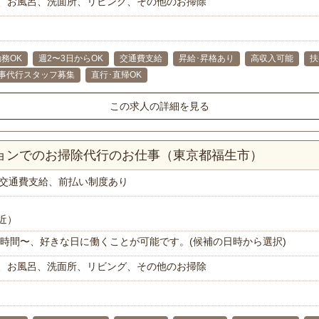
、お風呂、洗面所、リビング、その他のお掃除
務OK
週2〜3日からOK
交通費支給
昇給･昇格あり
高収入可能
扶
事代行スタッフ募集
直行･直帰OK
この求人の詳細を見る
ションでのお掃除代行のお仕事（東京都福生市）
交通費支給、前払い制度あり
近）
で1時間〜、好きな日に働くことが可能です。(候補の日時から選択)
、お風呂、洗面所、リビング、その他のお掃除