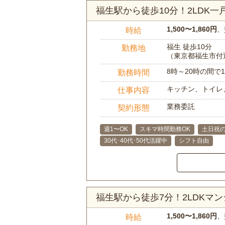
福生駅から徒歩10分！2LDK
1,500〜1,860円
、
時給
福生 徒歩10分
勤務地
（東京都福生市付
8時～20時の間
勤務時間
キッチン、トイレ
仕事内容
業務委託
契約形態
週1〜OK
スキマ時間勤務OK
土日祝の
30代･40代･50代活躍中
シフト自由
福生駅から徒歩7分！2LDKマ
1,500〜1,860円
、
時給