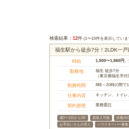
12
検索結果：
件
(1〜10件を表示していま
福生駅から徒歩7分！2LDK一
1,500〜1,860円
、
時給
福生 徒歩7分
勤務地
（東京都福生市付
8時～20時の間
勤務時間
キッチン、トイレ
仕事内容
業務委託
契約形態
週2〜3日からOK
高収入可能
扶養内O
お手伝いさんの求人
ハウスキーパー募集