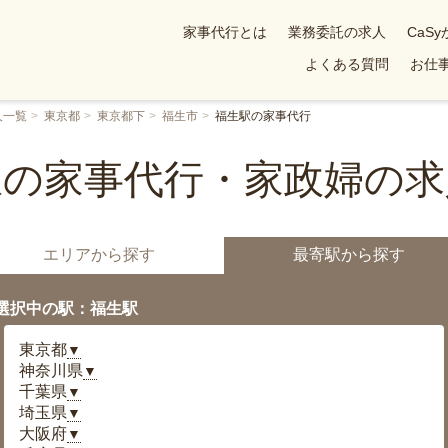
家事代行とは
業務委託の求人
CaS
よくある質問
お仕事
人一覧
東京都
東京都下
福生市
福生駅の家事代行
駅の家事代行・家政婦の求
エリアから探す
最寄駅から探す
選択中の駅：福生駅
東京都
▼
神奈川県
▼
千葉県
▼
埼玉県
▼
大阪府
▼