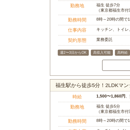
福生 徒歩7分
勤務地
（東京都福生市付
8時～20時の間
勤務時間
キッチン、トイレ
仕事内容
業務委託
契約形態
週2〜3日からOK
高収入可能
高時給
福生駅から徒歩5分！2LDKマ
1,500〜1,860円
、
時給
福生 徒歩5分
勤務地
（東京都福生市付
8時～20時の間
勤務時間