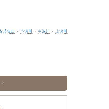
安芸矢口
下深川
中深川
上深川
か？
す。