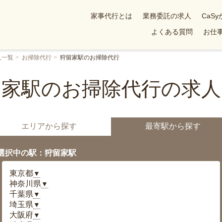
家事代行とは
業務委託の求人
CaS
よくある質問
お仕事
人一覧
お掃除代行
狩留家駅のお掃除代行
留家駅のお掃除代行の求人
エリアから探す
最寄駅から探す
選択中の駅：狩留家駅
東京都
▼
神奈川県
▼
千葉県
▼
埼玉県
▼
大阪府
▼