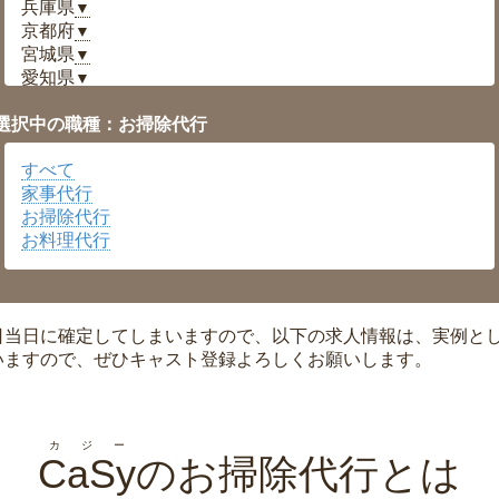
兵庫県
▼
京都府
▼
宮城県
▼
愛知県
▼
福井県
▼
選択中の職種：お掃除代行
岡山県
▼
広島県
▼
すべて
沖縄県
▼
家事代行
お掃除代行
お料理代行
日当日に確定してしまいますので、以下の求人情報は、実例と
いますので、ぜひキャスト登録よろしくお願いします。
カジー
CaSy
のお掃除代行とは