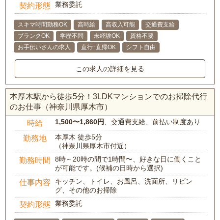
業務委託
契約形態
スキマ時間勤務OK
高時給
高収入可能
交通費支給
ブランクOK
学歴不問
未経験OK
資格不要
お手伝いさんの求人
直行･直帰OK
シフト自由
この求人の詳細を見る
本厚木駅から徒歩5分！3LDKマンションでのお掃除代行
のお仕事（神奈川県厚木市）
1,500〜1,860円
、交通費支給、前払い制度あり
時給
本厚木 徒歩5分
勤務地
（神奈川県厚木市付近）
8時～20時の間で1時間〜、好きな日に働くこと
勤務時間
が可能です。(候補の日時から選択)
キッチン、トイレ、お風呂、洗面所、リビン
仕事内容
グ、その他のお掃除
業務委託
契約形態