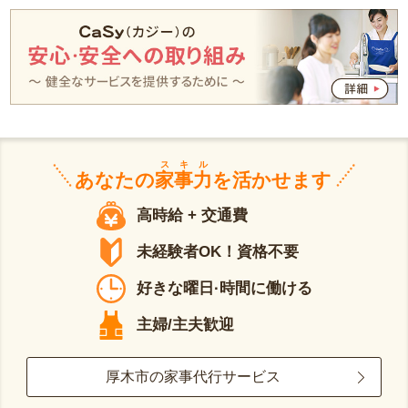
スキル
あなたの
家事力
を活かせます
高時給 + 交通費
未経験者OK！資格不要
好きな曜日·時間に働ける
主婦/主夫歓迎
厚木市の家事代行サービス