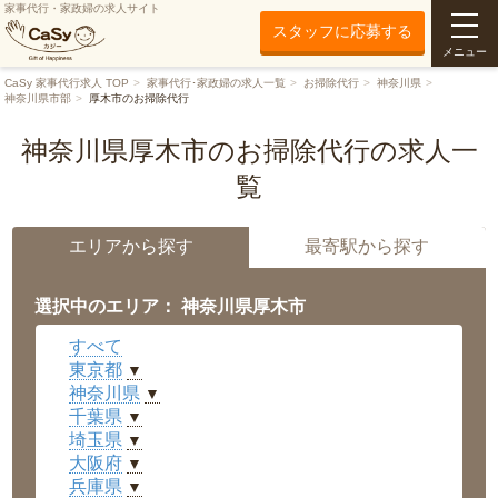
家事代行・家政婦の求人サイト
スタッフに応募する
メニュー
CaSy 家事代行求人 TOP
家事代行･家政婦の求人一覧
お掃除代行
神奈川県
神奈川県市部
厚木市のお掃除代行
神奈川県厚木市のお掃除代行の求人一
覧
エリアから探す
最寄駅から探す
選択中のエリア： 神奈川県厚木市
すべて
東京都
▼
神奈川県
▼
千葉県
▼
埼玉県
▼
大阪府
▼
兵庫県
▼