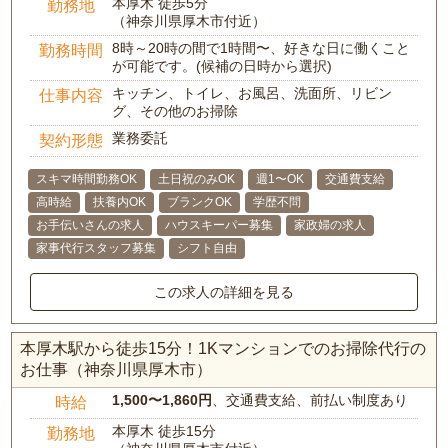
本厚木 徒歩5分
勤務地
（神奈川県厚木市付近）
8時～20時の間で1時間〜、好きな日に働くこと
勤務時間
が可能です。(候補の日時から選択)
キッチン、トイレ、お風呂、洗面所、リビン
仕事内容
グ、その他のお掃除
業務委託
契約形態
スキマ時間勤務OK
土日祝のみOK
週1〜OK
交通費支給
高時給
扶養内OK
ブランクOK
学歴不問
お手伝いさんの求人
ハウスキーパー募集
家政婦の求人
家事代行スタッフ募集
シフト自由
この求人の詳細を見る
本厚木駅から徒歩15分！1Kマンションでのお掃除代行の
お仕事（神奈川県厚木市）
1,500〜1,860円
、交通費支給、前払い制度あり
時給
本厚木 徒歩15分
勤務地