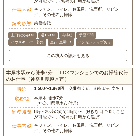
が可能です。(候補の日時から選択)
キッチン、トイレ、お風呂、洗面所、リビン
仕事内容
グ、その他のお掃除
業務委託
契約形態
土日祝のみOK
週1〜OK
高時給
学歴不問
ハウスキーパー募集
直行･直帰OK
インセンティブあり
この求人の詳細を見る
本厚木駅から徒歩7分！1LDKマンションでのお掃除代行
のお仕事（神奈川県厚木市）
1,500〜1,860円
、交通費支給、前払い制度あり
時給
本厚木 徒歩7分
勤務地
（神奈川県厚木市付近）
8時～20時の間で1時間〜、好きな日に働くこと
勤務時間
が可能です。(候補の日時から選択)
キッチン、トイレ、お風呂、洗面所、リビン
仕事内容
グ、その他のお掃除