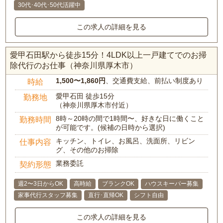
30代･40代･50代活躍中
この求人の詳細を見る
愛甲石田駅から徒歩15分！4LDK以上一戸建てでのお掃
除代行のお仕事（神奈川県厚木市）
1,500〜1,860円
、交通費支給、前払い制度あり
時給
愛甲石田 徒歩15分
勤務地
（神奈川県厚木市付近）
8時～20時の間で1時間〜、好きな日に働くこと
勤務時間
が可能です。(候補の日時から選択)
キッチン、トイレ、お風呂、洗面所、リビン
仕事内容
グ、その他のお掃除
業務委託
契約形態
週2〜3日からOK
高時給
ブランクOK
ハウスキーパー募集
家事代行スタッフ募集
直行･直帰OK
シフト自由
この求人の詳細を見る