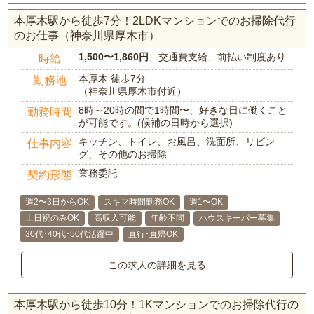
本厚木駅から徒歩7分！2LDKマンションでのお掃除代行
のお仕事（神奈川県厚木市）
1,500〜1,860円
、交通費支給、前払い制度あり
時給
本厚木 徒歩7分
勤務地
（神奈川県厚木市付近）
8時～20時の間で1時間〜、好きな日に働くこと
勤務時間
が可能です。(候補の日時から選択)
キッチン、トイレ、お風呂、洗面所、リビン
仕事内容
グ、その他のお掃除
業務委託
契約形態
週2〜3日からOK
スキマ時間勤務OK
週1〜OK
土日祝のみOK
高収入可能
年齢不問
ハウスキーパー募集
30代･40代･50代活躍中
直行･直帰OK
この求人の詳細を見る
本厚木駅から徒歩10分！1Kマンションでのお掃除代行の