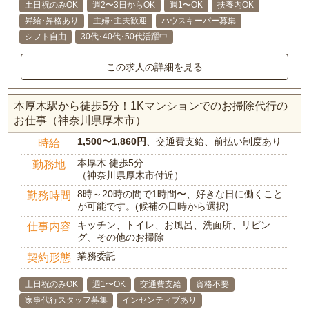
土日祝のみOK
週2〜3日からOK
週1〜OK
扶養内OK
昇給･昇格あり
主婦･主夫歓迎
ハウスキーパー募集
シフト自由
30代･40代･50代活躍中
この求人の詳細を見る
本厚木駅から徒歩5分！1Kマンションでのお掃除代行の
お仕事（神奈川県厚木市）
1,500〜1,860円
、交通費支給、前払い制度あり
時給
本厚木 徒歩5分
勤務地
（神奈川県厚木市付近）
8時～20時の間で1時間〜、好きな日に働くこと
勤務時間
が可能です。(候補の日時から選択)
キッチン、トイレ、お風呂、洗面所、リビン
仕事内容
グ、その他のお掃除
業務委託
契約形態
土日祝のみOK
週1〜OK
交通費支給
資格不要
家事代行スタッフ募集
インセンティブあり