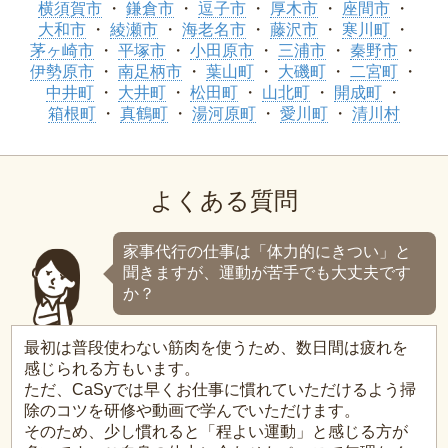
横須賀市
鎌倉市
逗子市
厚木市
座間市
大和市
綾瀬市
海老名市
藤沢市
寒川町
茅ヶ崎市
平塚市
小田原市
三浦市
秦野市
伊勢原市
南足柄市
葉山町
大磯町
二宮町
中井町
大井町
松田町
山北町
開成町
箱根町
真鶴町
湯河原町
愛川町
清川村
よくある質問
家事代行の仕事は「体力的にきつい」と
聞きますが、運動が苦手でも大丈夫です
か？
最初は普段使わない筋肉を使うため、数日間は疲れを
感じられる方もいます。
ただ、CaSyでは早くお仕事に慣れていただけるよう掃
除のコツを研修や動画で学んでいただけます。
そのため、少し慣れると「程よい運動」と感じる方が