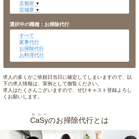
京都府
▼
宮城県
▼
愛知県
▼
福井県
▼
選択中の職種：お掃除代行
岡山県
▼
すべて
広島県
▼
家事代行
沖縄県
▼
お掃除代行
お料理代行
求人の多くがご依頼日当日に確定してしまいますので、以
下の求人情報は、実例として御覧ください。
求人はたくさんございますので、ぜひキャスト登録よろし
くお願いします。
カジー
CaSy
のお掃除代行とは