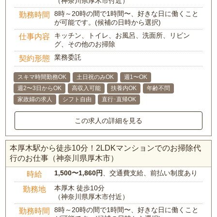
（神奈川県厚木市付近）
8時～20時の間で1時間〜、好きな日に働くこと
勤務時間
が可能です。(候補の日時から選択)
キッチン、トイレ、お風呂、洗面所、リビン
仕事内容
グ、その他のお掃除
業務委託
契約形態
スキマ時間勤務OK
土日祝のみOK
週1〜OK
週2〜3日からOK
高収入可能
扶養内OK
年齢不問
家政婦の求人
シフト自由
直行･直帰OK
この求人の詳細を見る
本厚木駅から徒歩10分！2LDKマンションでのお掃除代
行のお仕事（神奈川県厚木市）
1,500〜1,860円
、交通費支給、前払い制度あり
時給
本厚木 徒歩10分
勤務地
（神奈川県厚木市付近）
8時～20時の間で1時間〜、好きな日に働くこと
勤務時間