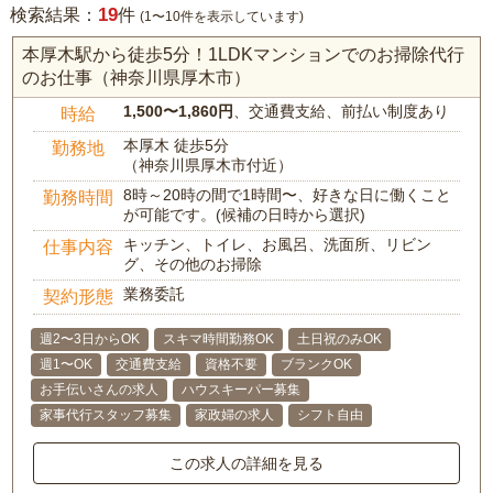
19
検索結果：
件
(1〜10件を表示しています)
本厚木駅から徒歩5分！1LDKマンションでのお掃除代行
のお仕事（神奈川県厚木市）
1,500〜1,860円
、交通費支給、前払い制度あり
時給
本厚木 徒歩5分
勤務地
（神奈川県厚木市付近）
8時～20時の間で1時間〜、好きな日に働くこと
勤務時間
が可能です。(候補の日時から選択)
キッチン、トイレ、お風呂、洗面所、リビン
仕事内容
グ、その他のお掃除
業務委託
契約形態
週2〜3日からOK
スキマ時間勤務OK
土日祝のみOK
週1〜OK
交通費支給
資格不要
ブランクOK
お手伝いさんの求人
ハウスキーパー募集
家事代行スタッフ募集
家政婦の求人
シフト自由
この求人の詳細を見る