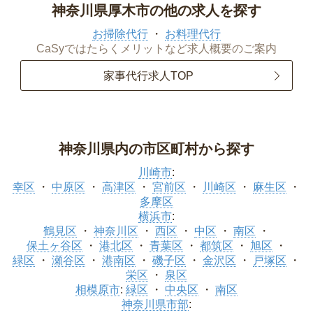
神奈川県厚木市の他の求人を探す
お掃除代行
お料理代行
CaSyではたらくメリットなど求人概要のご案内
家事代行求人TOP
神奈川県内の市区町村から探す
川崎市
:
幸区
中原区
高津区
宮前区
川崎区
麻生区
多摩区
横浜市
:
鶴見区
神奈川区
西区
中区
南区
保土ヶ谷区
港北区
青葉区
都筑区
旭区
緑区
瀬谷区
港南区
磯子区
金沢区
戸塚区
栄区
泉区
相模原市
:
緑区
中央区
南区
神奈川県市部
: