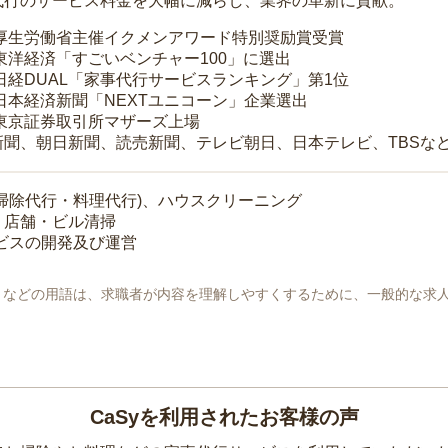
代行のサービス料金を大幅に減らし、業界の革新に貢献。
 厚生労働省主催イクメンアワード特別奨励賞受賞
 東洋経済「すごいベンチャー100」に選出
 日経DUAL「家事代行サービスランキング」第1位
 日本経済新聞「NEXTユニコーン」企業選出
 東京証券取引所マザーズ上場
新聞、朝日新聞、読売新聞、テレビ朝日、日本テレビ、TBSな
掃除代行・料理代行)、ハウスクリーニング
・店舗・ビル清掃
ービスの開発及び運営
地」などの用語は、求職者が内容を理解しやすくするために、一般的な求
CaSyを利用されたお客様の声