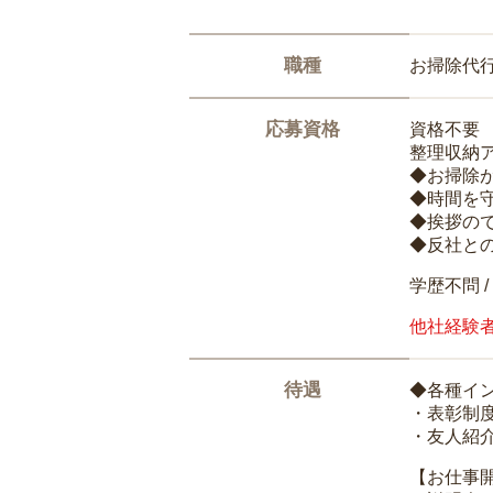
職種
お掃除代
応募資格
資格不要
整理収納
◆お掃除
◆時間を
◆挨拶の
◆反社と
学歴不問 /
他社経験
待遇
◆各種イ
・表彰制
・友人紹介
【お仕事