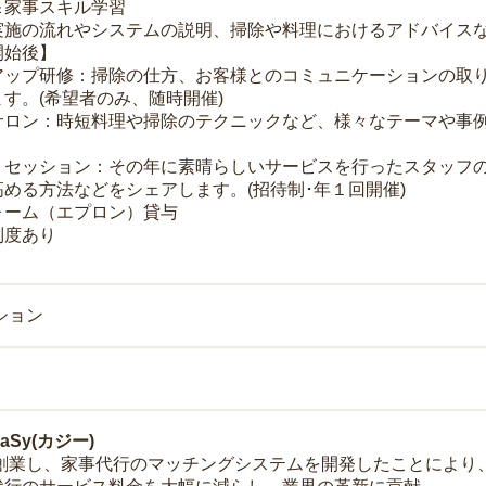
＆家事スキル学習
実施の流れやシステムの説明、掃除や料理におけるアドバイス
開始後】
アップ研修：掃除の仕方、お客様とのコミュニケーションの取
す。(希望者のみ、随時開催)
サロン：時短料理や掃除のテクニックなど、様々なテーマや事例
トセッション：その年に素晴らしいサービスを行ったスタッフ
める方法などをシェアします。(招待制･年１回開催)
ォーム（エプロン）貸与
制度あり
ション
Sy(カジー)
年に創業し、家事代行のマッチングシステムを開発したことによ