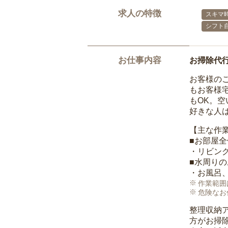
求人の特徴
スキマ
シフト
お仕事内容
お掃除代
お客様の
もお客様
もOK。
好きな人
【主な作
■お部屋
・リビン
■水周り
・お風呂
作業範囲
危険なお
整理収納
方がお掃