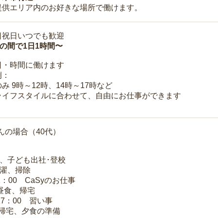
提供エリア内のお好きな場所で働けます。
日祝日いつでも歓迎
時の間で1日1時間〜
日・時間に働けます
例：
み 9時～12時、14時～17時など
ライフスタイルに合わせて、自由にお仕事ができます
んの場合（40代）
夫、子ども出社･登校
洗濯、掃除
2：00 CaSyのお仕事
 昼食、帰宅
17：00 習い事
 帰宅、夕食の準備