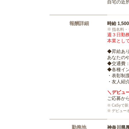
自宅の近
報酬詳細
時給
1,50
指名料・
週３日勤務
本業として
◆昇給あ
あなたの
◆交通費
◆各種イ
・表彰制
・友人紹介
＼デビュー
ご応募から
CaSy
デビュー
勤務地
神奈川県