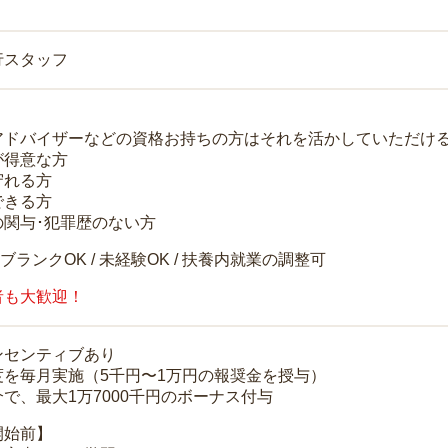
行スタッフ
アドバイザーなどの資格お持ちの方はそれを活かしていただけ
が得意な方
守れる方
できる方
の関与･犯罪歴のない方
 ブランクOK / 未経験OK / 扶養内就業の調整可
者も大歓迎！
ンセンティブあり
度を毎月実施（5千円〜1万円の報奨金を授与）
で、最大1万7000千円のボーナス付与
開始前】