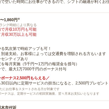
所で空いた時間にお仕事ができるので、シフトの融通が利くお
※
0〜1,860円
ランク時給により異なる
で月収10万円も可能
月収30万以上も可能
り
やる気次第で時給アップも可！
：別途支給。お客様によっては交通費を増額される方もいます
ンセンティブあり
度を毎月実施（5千円〜1万円の報奨金を授与）
で、最大1万7000千円のボーナス付与
ボーナス2,500円もらえる／
30日以内に定期サービスの担当になると、2,500円プレゼント
で新たにお仕事をスタートされる方が対象です
ボーナスは、定期サービスの初回実施後、翌々月末お支払いとなります
厚木市付近