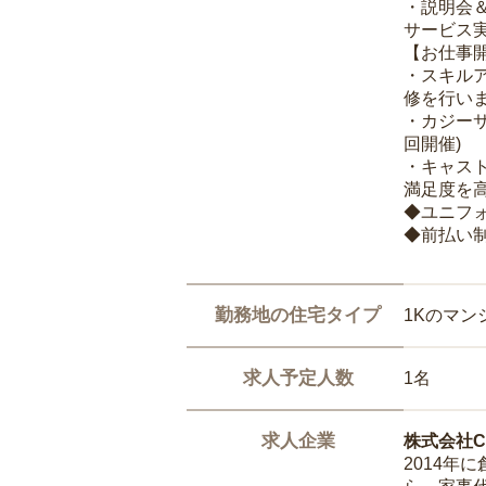
・説明会
サービス
【お仕事
・スキル
修を行いま
・カジー
回開催)
・キャス
満足度を高
◆ユニフ
◆前払い
勤務地の住宅タイプ
1Kのマン
求人予定人数
1名
求人企業
株式会社Ca
2014