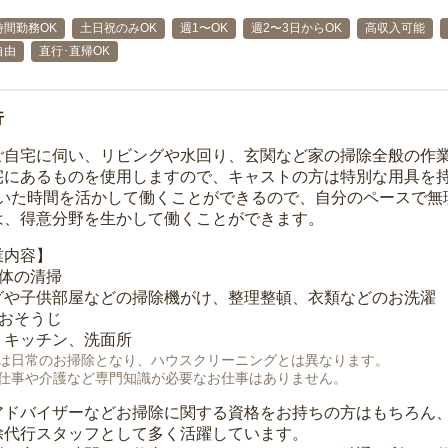
時間勤務OK
土日祝のみOK
週1〜OK
週2〜3日からOK
高収入可能
自由
直行･直帰OK
行
ご自宅に伺い、リビングや水回り、玄関など家の掃除全般の作
宅にあるものを使用しますので、キャストの方は特別な用具を持
空いた時間を活かして働くことができるので、自分のペースで無
は、得意分野を生かして働くことができます。
業内容】
全体の清掃
グや子供部屋などの掃除機がけ、整理整頓、衣類などのお洗濯
のおそうじ
、キッチン、洗面所
は日常のお掃除となり、ハウスクリーニングとは異なります。
仕事や介護など専門知識が必要なお仕事はありません。
アドバイザーなどお掃除に関する資格をお持ちの方はもちろん
除代行スタッフとして多く活躍しています。