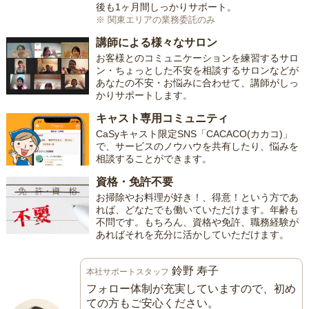
後も1ヶ月間しっかりサポート。
※ 関東エリアの業務委託のみ
講師による様々なサロン
お客様とのコミュニケーションを練習するサロ
ン・ちょっとした不安を相談するサロンなどが
あなたの不安・お悩みに合わせて、講師がしっ
かりサポートします。
キャスト専用コミュニティ
CaSyキャスト限定SNS「CACACO(カカコ)」
で、サービスのノウハウを共有したり、悩みを
相談することができます。
資格・免許不要
お掃除やお料理が好き！、得意！という方であ
れば、どなたでも働いていただけます。年齢も
不問です。もちろん、資格や免許、職務経験が
あればそれを充分に活かしていただけます。
鈴野 寿子
本社サポートスタッフ
フォロー体制が充実していますので、初め
ての方もご安心ください。