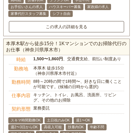
高時給
扶養内OK
ブランクOK
学歴不問
お手伝いさんの求人
ハウスキーパー募集
家政婦の求人
家事代行スタッフ募集
シフト自由
この求人の詳細を見る
本厚木駅から徒歩15分！1Kマンションでのお掃除代行の
お仕事（神奈川県厚木市）
1,500〜1,860円
、交通費支給、前払い制度あり
時給
本厚木 徒歩15分
勤務地
（神奈川県厚木市付近）
8時～20時の間で1時間〜、好きな日に働くこと
勤務時間
が可能です。(候補の日時から選択)
キッチン、トイレ、お風呂、洗面所、リビン
仕事内容
グ、その他のお掃除
業務委託
契約形態
スキマ時間勤務OK
土日祝のみOK
週1〜OK
週2〜3日からOK
高収入可能
扶養内OK
年齢不問