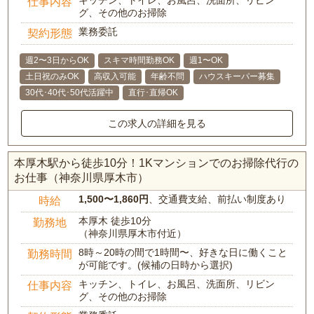
キッチン、トイレ、お風呂、洗面所、リビン
仕事内容
グ、その他のお掃除
業務委託
契約形態
週2〜3日からOK
スキマ時間勤務OK
週1〜OK
土日祝のみOK
高収入可能
年齢不問
ハウスキーパー募集
30代･40代･50代活躍中
直行･直帰OK
この求人の詳細を見る
本厚木駅から徒歩10分！1Kマンションでのお掃除代行の
お仕事（神奈川県厚木市）
1,500〜1,860円
、交通費支給、前払い制度あり
時給
本厚木 徒歩10分
勤務地
（神奈川県厚木市付近）
8時～20時の間で1時間〜、好きな日に働くこと
勤務時間
が可能です。(候補の日時から選択)
キッチン、トイレ、お風呂、洗面所、リビン
仕事内容
グ、その他のお掃除