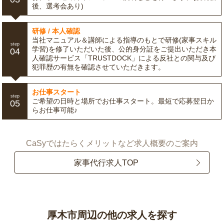
後、選考会あり)
研修 / 本人確認
当社マニュアル＆講師による指導のもとで研修(家事スキル
step
学習)を修了いただいた後、公的身分証をご提出いただき本
04
人確認サービス「TRUSTDOCK」による反社との関与及び
犯罪歴の有無を確認させていただきます。
お仕事スタート
step
ご希望の日時と場所でお仕事スタート。最短で応募翌日か
05
らお仕事可能♪
CaSyではたらくメリットなど求人概要のご案内
家事代行求人TOP
厚木市周辺の他の求人を探す