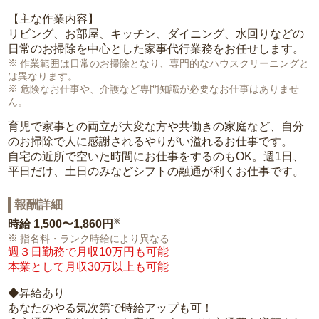
【主な作業内容】
リビング、お部屋、キッチン、ダイニング、水回りなどの
日常のお掃除を中心とした家事代行業務をお任せします。
作業範囲は日常のお掃除となり、専門的なハウスクリーニングと
は異なります。
危険なお仕事や、介護など専門知識が必要なお仕事はありませ
ん。
育児で家事との両立が大変な方や共働きの家庭など、自分
のお掃除で人に感謝されるやりがい溢れるお仕事です。
自宅の近所で空いた時間にお仕事をするのもOK。週1日、
平日だけ、土日のみなどシフトの融通が利くお仕事です。
報酬詳細
※
時給
1,500〜1,860円
指名料・ランク時給により異なる
週３日勤務で月収10万円も可能
本業として月収30万以上も可能
◆昇給あり
あなたのやる気次第で時給アップも可！