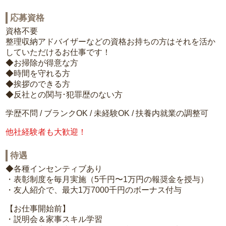
応募資格
資格不要
整理収納アドバイザーなどの資格お持ちの方はそれを活か
していただけるお仕事です！
◆お掃除が得意な方
◆時間を守れる方
◆挨拶のできる方
◆反社との関与･犯罪歴のない方
学歴不問 / ブランクOK / 未経験OK / 扶養内就業の調整可
他社経験者も大歓迎！
待遇
◆各種インセンティブあり
・表彰制度を毎月実施（5千円〜1万円の報奨金を授与）
・友人紹介で、最大1万7000千円のボーナス付与
【お仕事開始前】
・説明会＆家事スキル学習