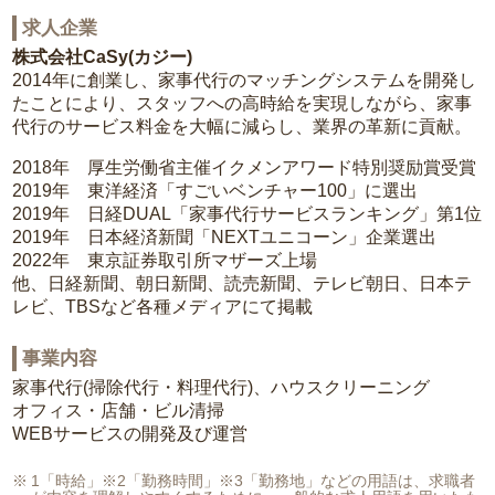
求人企業
株式会社CaSy(カジー)
2014年に創業し、家事代行のマッチングシステムを開発し
たことにより、スタッフへの高時給を実現しながら、家事
代行のサービス料金を大幅に減らし、業界の革新に貢献。
2018年 厚生労働省主催イクメンアワード特別奨励賞受賞
2019年 東洋経済「すごいベンチャー100」に選出
2019年 日経DUAL「家事代行サービスランキング」第1位
2019年 日本経済新聞「NEXTユニコーン」企業選出
2022年 東京証券取引所マザーズ上場
他、日経新聞、朝日新聞、読売新聞、テレビ朝日、日本テ
レビ、TBSなど各種メディアにて掲載
事業内容
家事代行(掃除代行・料理代行)、ハウスクリーニング
オフィス・店舗・ビル清掃
WEBサービスの開発及び運営
1「時給」※2「勤務時間」※3「勤務地」などの用語は、求職者