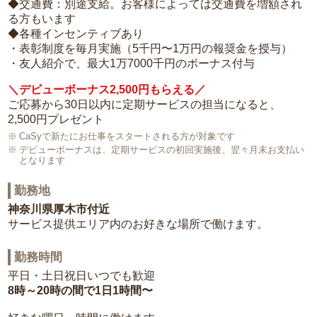
◆交通費：別途支給。お客様によっては交通費を増額され
る方もいます
◆各種インセンティブあり
・表彰制度を毎月実施（5千円〜1万円の報奨金を授与）
・友人紹介で、最大1万7000千円のボーナス付与
＼デビューボーナス2,500円もらえる／
ご応募から30日以内に定期サービスの担当になると、
2,500円プレゼント
CaSyで新たにお仕事をスタートされる方が対象です
デビューボーナスは、定期サービスの初回実施後、翌々月末お支払い
となります
勤務地
神奈川県厚木市付近
サービス提供エリア内のお好きな場所で働けます。
勤務時間
平日・土日祝日いつでも歓迎
8時～20時の間で1日1時間〜