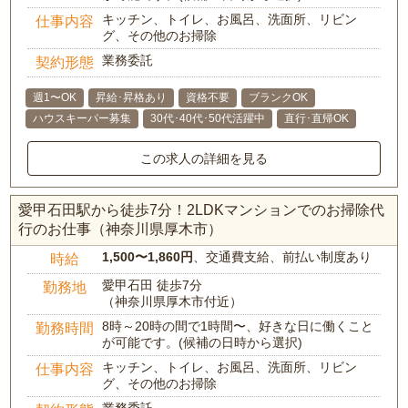
キッチン、トイレ、お風呂、洗面所、リビン
仕事内容
グ、その他のお掃除
業務委託
契約形態
週1〜OK
昇給･昇格あり
資格不要
ブランクOK
ハウスキーパー募集
30代･40代･50代活躍中
直行･直帰OK
この求人の詳細を見る
愛甲石田駅から徒歩7分！2LDKマンションでのお掃除代
行のお仕事（神奈川県厚木市）
1,500〜1,860円
、交通費支給、前払い制度あり
時給
愛甲石田 徒歩7分
勤務地
（神奈川県厚木市付近）
8時～20時の間で1時間〜、好きな日に働くこと
勤務時間
が可能です。(候補の日時から選択)
キッチン、トイレ、お風呂、洗面所、リビン
仕事内容
グ、その他のお掃除