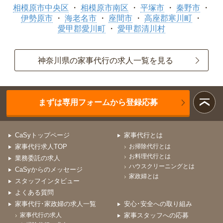
相模原市中央区
相模原市南区
平塚市
秦野市
伊勢原市
海老名市
座間市
高座郡寒川町
愛甲郡愛川町
愛甲郡清川村
神奈川県の家事代行の求人一覧を見る
まずは専用フォームから登録応募
CaSyトップページ
家事代行とは
家事代行求人TOP
お掃除代行とは
お料理代行とは
業務委託の求人
ハウスクリーニングとは
CaSyからのメッセージ
家政婦とは
スタッフインタビュー
よくある質問
家事代行･家政婦の求人一覧
安心･安全への取り組み
家事代行の求人
家事スタッフへの応募