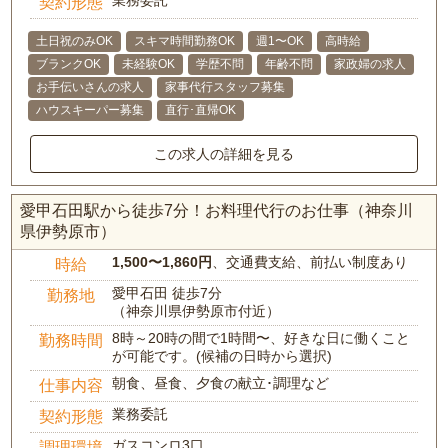
業務委託
契約形態
土日祝のみOK
スキマ時間勤務OK
週1〜OK
高時給
ブランクOK
未経験OK
学歴不問
年齢不問
家政婦の求人
お手伝いさんの求人
家事代行スタッフ募集
ハウスキーパー募集
直行･直帰OK
この求人の詳細を見る
愛甲石田駅から徒歩7分！お料理代行のお仕事（神奈川
県伊勢原市）
1,500〜1,860円
、交通費支給、前払い制度あり
時給
愛甲石田 徒歩7分
勤務地
（神奈川県伊勢原市付近）
8時～20時の間で1時間〜、好きな日に働くこと
勤務時間
が可能です。(候補の日時から選択)
朝食、昼食、夕食の献立･調理など
仕事内容
業務委託
契約形態
ガスコンロ3口
調理環境