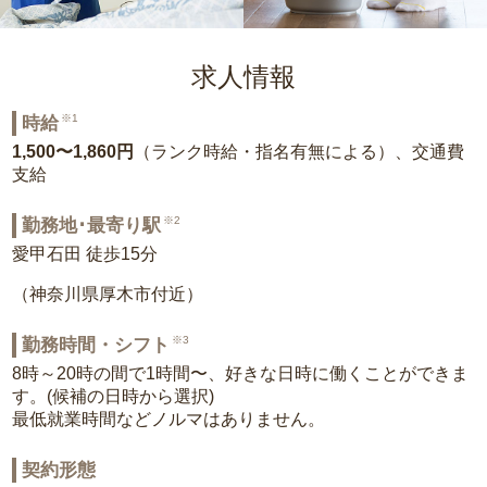
求人情報
※1
時給
1,500〜1,860円
（ランク時給・指名有無による）、交通費
支給
※2
勤務地･最寄り駅
愛甲石田 徒歩15分
（神奈川県厚木市付近）
※3
勤務時間・シフト
8時～20時の間で1時間〜、好きな日時に働くことができま
す。(候補の日時から選択)
最低就業時間などノルマはありません。
契約形態