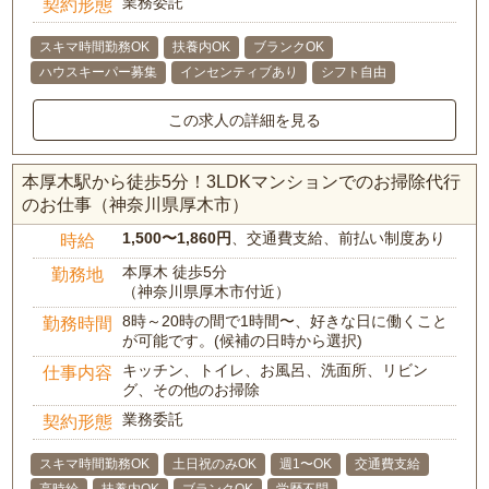
業務委託
契約形態
スキマ時間勤務OK
扶養内OK
ブランクOK
ハウスキーパー募集
インセンティブあり
シフト自由
この求人の詳細を見る
本厚木駅から徒歩5分！3LDKマンションでのお掃除代行
のお仕事（神奈川県厚木市）
1,500〜1,860円
、交通費支給、前払い制度あり
時給
本厚木 徒歩5分
勤務地
（神奈川県厚木市付近）
8時～20時の間で1時間〜、好きな日に働くこと
勤務時間
が可能です。(候補の日時から選択)
キッチン、トイレ、お風呂、洗面所、リビン
仕事内容
グ、その他のお掃除
業務委託
契約形態
スキマ時間勤務OK
土日祝のみOK
週1〜OK
交通費支給