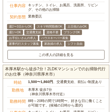
キッチン、トイレ、お風呂、洗面所、リビン
仕事内容
グ、その他のお掃除
業務委託
契約形態
週2〜3日からOK
スキマ時間勤務OK
土日祝のみOK
週1〜OK
交通費支給
資格不要
ブランクOK
お手伝いさんの求人
ハウスキーパー募集
家事代行スタッフ募集
家政婦の求人
シフト自由
この求人の詳細を見る
本厚木駅から徒歩7分！2LDKマンションでのお掃除代行
のお仕事（神奈川県厚木市）
1,500〜1,860円
、交通費支給、前払い制度あり
時給
本厚木 徒歩7分
勤務地
（神奈川県厚木市付近）
8時～20時の間で1時間〜、好きな日に働くこと
勤務時間
が可能です。(候補の日時から選択)