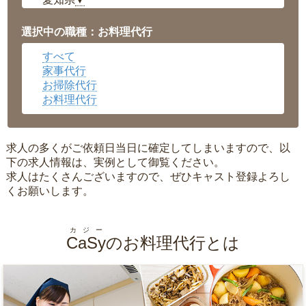
▼
福井県
▼
岡山県
▼
選択中の職種：お料理代行
広島県
▼
すべて
沖縄県
▼
家事代行
お掃除代行
お料理代行
求人の多くがご依頼日当日に確定してしまいますので、以
下の求人情報は、実例として御覧ください。
求人はたくさんございますので、ぜひキャスト登録よろし
くお願いします。
カジー
CaSy
のお料理代行とは