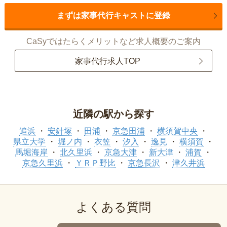
まずは家事代行キャストに登録
CaSyではたらくメリットなど求人概要のご案内
家事代行求人TOP
近隣の駅から探す
追浜
安針塚
田浦
京急田浦
横須賀中央
県立大学
堀ノ内
衣笠
汐入
逸見
横須賀
馬堀海岸
北久里浜
京急大津
新大津
浦賀
京急久里浜
ＹＲＰ野比
京急長沢
津久井浜
よくある質問