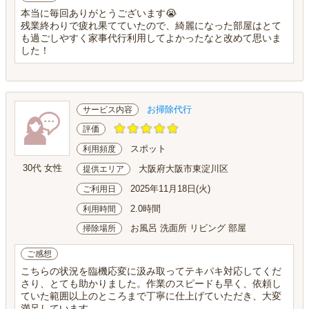
本当に毎回ありがとうございます😭
残業終わりで疲れ果てていたので、綺麗になった部屋はとて
も過ごしやすく家事代行利用してよかったなと改めて思いま
した！
お掃除代行
サービス内容
評価
スポット
利用頻度
30代 女性
大阪府大阪市東淀川区
提供エリア
2025年11月18日(火)
ご利用日
2.0時間
利用時間
お風呂 洗面所 リビング 部屋
掃除場所
ご感想
こちらの状況を臨機応変に汲み取ってテキパキ対応してくだ
さり、とても助かりました。作業のスピードも早く、依頼し
ていた範囲以上のところまで丁寧に仕上げていただき、大変
満足しています。