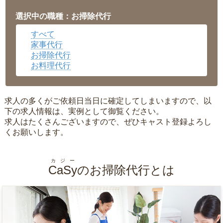
福井県
▼
岡山県
▼
選択中の職種：お掃除代行
広島県
▼
すべて
沖縄県
▼
家事代行
お掃除代行
お料理代行
求人の多くがご依頼日当日に確定してしまいますので、以
下の求人情報は、実例として御覧ください。
求人はたくさんございますので、ぜひキャスト登録よろし
くお願いします。
カジー
CaSy
のお掃除代行とは