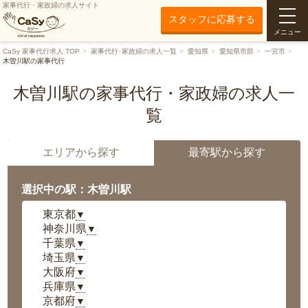
家事代行・家政婦の求人サイト
スタッフに応募する
メニュー
CaSy 家事代行求人 TOP
家事代行･家政婦の求人一覧
愛知県
愛知県市部
一宮市
木曽川駅の家事代行
木曽川駅の家事代行・家政婦の求人一
覧
エリアから探す
最寄駅から探す
選択中の駅：木曽川駅
東京都
▼
神奈川県
▼
千葉県
▼
埼玉県
▼
大阪府
▼
兵庫県
▼
京都府
▼