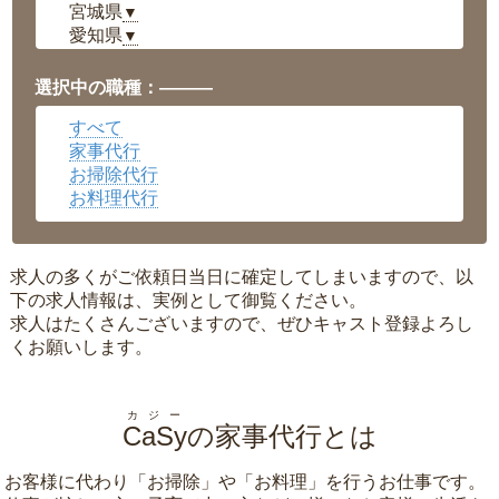
宮城県
▼
愛知県
▼
福井県
▼
岡山県
▼
選択中の職種：———
広島県
▼
すべて
沖縄県
▼
家事代行
お掃除代行
お料理代行
求人の多くがご依頼日当日に確定してしまいますので、以
下の求人情報は、実例として御覧ください。
求人はたくさんございますので、ぜひキャスト登録よろし
くお願いします。
カジー
CaSy
の家事代行とは
お客様に代わり「
お掃除
」や「
お料理
」を行うお仕事です。