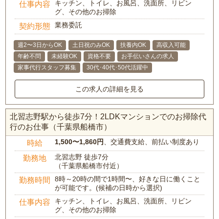
キッチン、トイレ、お風呂、洗面所、リビン
仕事内容
グ、その他のお掃除
業務委託
契約形態
週2〜3日からOK
土日祝のみOK
扶養内OK
高収入可能
年齢不問
未経験OK
資格不要
お手伝いさんの求人
家事代行スタッフ募集
30代･40代･50代活躍中
この求人の詳細を見る
北習志野駅から徒歩7分！2LDKマンションでのお掃除代
行のお仕事（千葉県船橋市）
1,500〜1,860円
、交通費支給、前払い制度あり
時給
北習志野 徒歩7分
勤務地
（千葉県船橋市付近）
8時～20時の間で1時間〜、好きな日に働くこと
勤務時間
が可能です。(候補の日時から選択)
キッチン、トイレ、お風呂、洗面所、リビン
仕事内容
グ、その他のお掃除