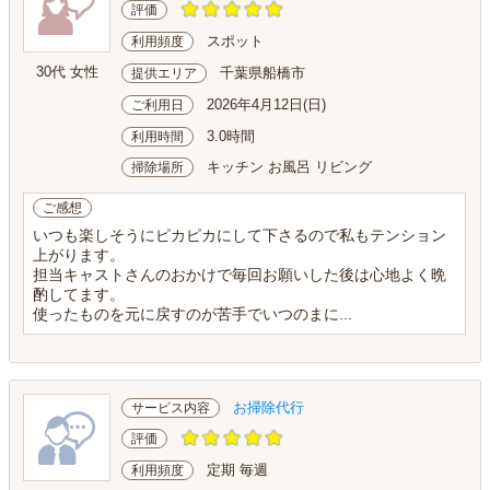
評価
スポット
利用頻度
30代 女性
千葉県船橋市
提供エリア
2026年4月12日(日)
ご利用日
3.0時間
利用時間
キッチン お風呂 リビング
掃除場所
ご感想
いつも楽しそうにピカピカにして下さるので私もテンション
上がります。
担当キャストさんのおかけで毎回お願いした後は心地よく晩
酌してます。
使ったものを元に戻すのが苦手でいつのまに...
お掃除代行
サービス内容
評価
定期 毎週
利用頻度