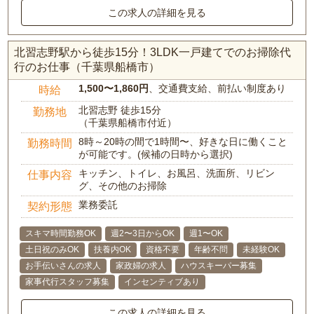
この求人の詳細を見る
北習志野駅から徒歩15分！3LDK一戸建てでのお掃除代
行のお仕事（千葉県船橋市）
1,500〜1,860円
、交通費支給、前払い制度あり
時給
北習志野 徒歩15分
勤務地
（千葉県船橋市付近）
8時～20時の間で1時間〜、好きな日に働くこと
勤務時間
が可能です。(候補の日時から選択)
キッチン、トイレ、お風呂、洗面所、リビン
仕事内容
グ、その他のお掃除
業務委託
契約形態
スキマ時間勤務OK
週2〜3日からOK
週1〜OK
土日祝のみOK
扶養内OK
資格不要
年齢不問
未経験OK
お手伝いさんの求人
家政婦の求人
ハウスキーパー募集
家事代行スタッフ募集
インセンティブあり
この求人の詳細を見る