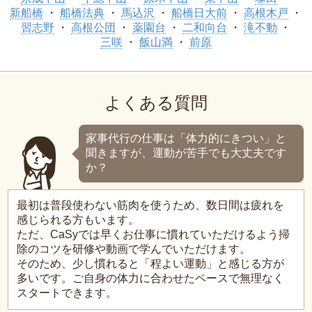
新船橋
船橋法典
馬込沢
船橋日大前
高根木戸
習志野
高根公団
薬園台
二和向台
滝不動
三咲
飯山満
前原
よくある質問
家事代行の仕事は「体力的にきつい」と
聞きますが、運動が苦手でも大丈夫です
か？
最初は普段使わない筋肉を使うため、数日間は疲れを
感じられる方もいます。
ただ、CaSyでは早くお仕事に慣れていただけるよう掃
除のコツを研修や動画で学んでいただけます。
そのため、少し慣れると「程よい運動」と感じる方が
多いです。ご自身の体力に合わせたペースで無理なく
スタートできます。