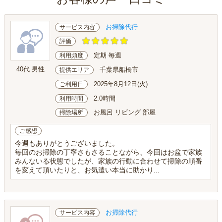
お掃除代行
サービス内容
評価
定期 毎週
利用頻度
40代 男性
千葉県船橋市
提供エリア
2025年8月12日(火)
ご利用日
2.0時間
利用時間
お風呂 リビング 部屋
掃除場所
ご感想
今週もありがとうございました。
毎回のお掃除の丁寧さもさることながら、今回はお盆で家族
みんないる状態でしたが、家族の行動に合わせて掃除の順番
を変えて頂いたりと、お気遣い本当に助かり...
お掃除代行
サービス内容