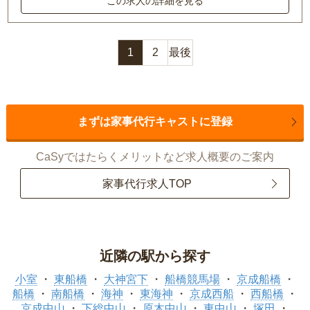
この求人の詳細を見る
1
2
最後
まずは家事代行キャストに登録
CaSyではたらくメリットなど求人概要のご案内
家事代行求人TOP
近隣の駅から探す
小室
東船橋
大神宮下
船橋競馬場
京成船橋
船橋
南船橋
海神
東海神
京成西船
西船橋
京成中山
下総中山
原木中山
東中山
塚田