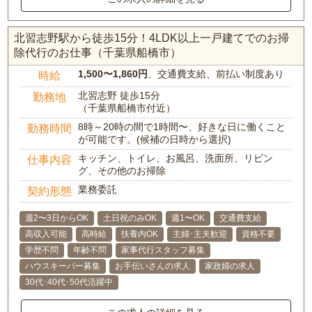
北習志野駅から徒歩15分！4LDK以上一戸建てでのお掃
除代行のお仕事（千葉県船橋市）
1,500〜1,860円
、交通費支給、前払い制度あり
時給
北習志野 徒歩15分
勤務地
（千葉県船橋市付近）
8時～20時の間で1時間〜、好きな日に働くこと
勤務時間
が可能です。(候補の日時から選択)
キッチン、トイレ、お風呂、洗面所、リビン
仕事内容
グ、その他のお掃除
業務委託
契約形態
週2〜3日からOK
土日祝のみOK
週1〜OK
交通費支給
高収入可能
高時給
扶養内OK
主婦･主夫歓迎
資格不要
学歴不問
年齢不問
家事代行スタッフ募集
ハウスキーパー募集
お手伝いさんの求人
家政婦の求人
30代･40代･50代活躍中