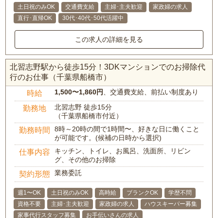
土日祝のみOK
交通費支給
主婦･主夫歓迎
家政婦の求人
直行･直帰OK
30代･40代･50代活躍中
この求人の詳細を見る
北習志野駅から徒歩15分！3DKマンションでのお掃除代
行のお仕事（千葉県船橋市）
1,500〜1,860円
、交通費支給、前払い制度あり
時給
北習志野 徒歩15分
勤務地
（千葉県船橋市付近）
8時～20時の間で1時間〜、好きな日に働くこと
勤務時間
が可能です。(候補の日時から選択)
キッチン、トイレ、お風呂、洗面所、リビン
仕事内容
グ、その他のお掃除
業務委託
契約形態
週1〜OK
土日祝のみOK
高時給
ブランクOK
学歴不問
資格不要
主婦･主夫歓迎
家政婦の求人
ハウスキーパー募集
家事代行スタッフ募集
お手伝いさんの求人