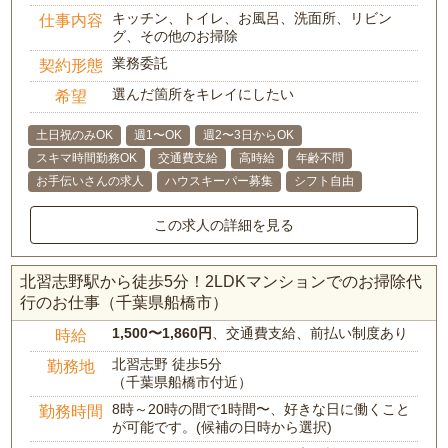
キッチン、トイレ、お風呂、洗面所、リビン
仕事内容
グ、その他のお掃除
業務委託
契約形態
選んだ箇所をキレイにしたい
希望
土日祝のみOK
週1〜OK
週2〜3日からOK
スキマ時間勤務OK
交通費支給
高時給
年齢不問
お手伝いさんの求人
ハウスキーパー募集
シフト自由
この求人の詳細を見る
北習志野駅から徒歩5分！2LDKマンションでのお掃除代
行のお仕事（千葉県船橋市）
1,500〜1,860円
、交通費支給、前払い制度あり
時給
北習志野 徒歩5分
勤務地
（千葉県船橋市付近）
8時～20時の間で1時間〜、好きな日に働くこと
勤務時間
が可能です。(候補の日時から選択)