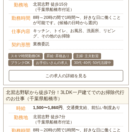
北習志野 徒歩15分
勤務地
（千葉県船橋市付近）
8時～20時の間で1時間〜、好きな日に働くこと
勤務時間
が可能です。(候補の日時から選択)
キッチン、トイレ、お風呂、洗面所、リビン
仕事内容
グ、その他のお掃除
業務委託
契約形態
スキマ時間勤務OK
昇給･昇格あり
主婦･主夫歓迎
ブランクOK
お手伝いさんの求人
30代･40代･50代活躍中
この求人の詳細を見る
北習志野駅から徒歩7分！3LDK一戸建てでのお掃除代行
のお仕事（千葉県船橋市）
1,500〜1,860円
、交通費支給、前払い制度あり
時給
北習志野 徒歩7分
勤務地
（千葉県船橋市付近）
8時～20時の間で1時間〜、好きな日に働くこと
勤務時間