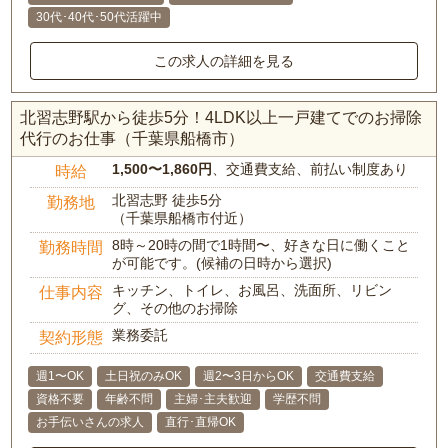
30代･40代･50代活躍中
この求人の詳細を見る
北習志野駅から徒歩5分！4LDK以上一戸建てでのお掃除
代行のお仕事（千葉県船橋市）
1,500〜1,860円
、交通費支給、前払い制度あり
時給
北習志野 徒歩5分
勤務地
（千葉県船橋市付近）
8時～20時の間で1時間〜、好きな日に働くこと
勤務時間
が可能です。(候補の日時から選択)
キッチン、トイレ、お風呂、洗面所、リビン
仕事内容
グ、その他のお掃除
業務委託
契約形態
週1〜OK
土日祝のみOK
週2〜3日からOK
交通費支給
資格不要
年齢不問
主婦･主夫歓迎
学歴不問
お手伝いさんの求人
直行･直帰OK