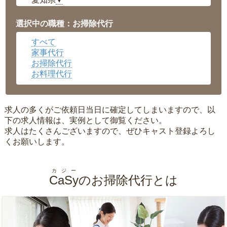
▼
福井県
▼
岡山県
▼
選択中の職種：お掃除代行
広島県
▼
すべて
沖縄県
▼
家事代行
お掃除代行
お料理代行
求人の多くがご依頼日当日に確定してしまいますので、以
下の求人情報は、実例として御覧ください。
求人はたくさんございますので、ぜひキャスト登録よろし
くお願いします。
カジー
CaSy
のお掃除代行とは