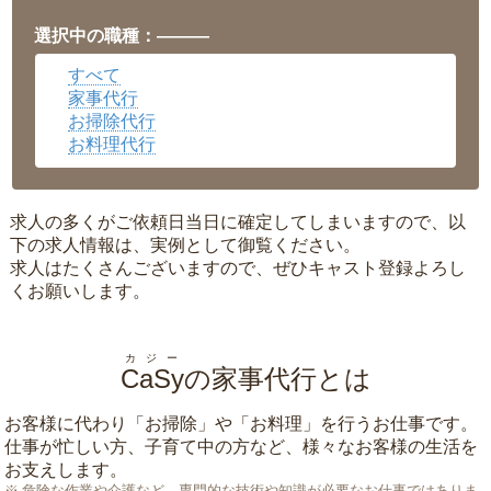
福井県
▼
岡山県
▼
選択中の職種：———
広島県
▼
すべて
沖縄県
▼
家事代行
お掃除代行
お料理代行
求人の多くがご依頼日当日に確定してしまいますので、以
下の求人情報は、実例として御覧ください。
求人はたくさんございますので、ぜひキャスト登録よろし
くお願いします。
カジー
CaSy
の家事代行とは
お客様に代わり「
お掃除
」や「
お料理
」を行うお仕事です。
仕事が忙しい方、子育て中の方など、様々なお客様の生活を
お支えします。
危険な作業や介護など、専門的な技術や知識が必要なお仕事ではありま