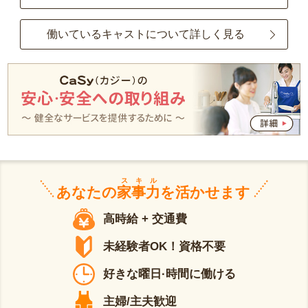
働いているキャストについて詳しく見る
スキル
あなたの
家事力
を活かせます
高時給 + 交通費
未経験者OK！資格不要
好きな曜日·時間に働ける
主婦/主夫歓迎