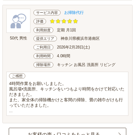
お掃除代行
サービス内容
評価
定期 月1回
利用頻度
50代 男性
神奈川県横浜市港南区
提供エリア
2026年2月28日(土)
ご利用日
4.0時間
利用時間
キッチン お風呂 洗面所 リビング
掃除場所
ご感想
4時間作業をお願いしました。
風呂場•洗面所、キッチンをいつもより時間をかけて対応いた
だきました。
また、家全体の掃除機かけと客間の掃除、畳の雑巾がけも行
っていただきました。
...
お客様の声・口コミをもっと見る