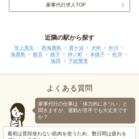
家事代行求人TOP
近隣の駅から探す
笠上黒生
西海鹿島
君ケ浜
犬吠
外川
海鹿島
観音
銚子
仲ノ町
本銚子
松岸
猿田
下総豊里
よくある質問
家事代行の仕事は「体力的にきつい」と
聞きますが、運動が苦手でも大丈夫です
か？
最初は普段使わない筋肉を使うため、数日間は疲れを