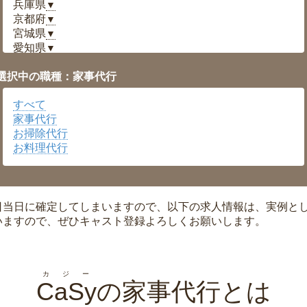
兵庫県
▼
京都府
▼
宮城県
▼
愛知県
▼
福井県
▼
選択中の職種：家事代行
岡山県
▼
広島県
▼
すべて
沖縄県
▼
家事代行
お掃除代行
お料理代行
日当日に確定してしまいますので、以下の求人情報は、実例と
いますので、ぜひキャスト登録よろしくお願いします。
カジー
CaSy
の家事代行とは