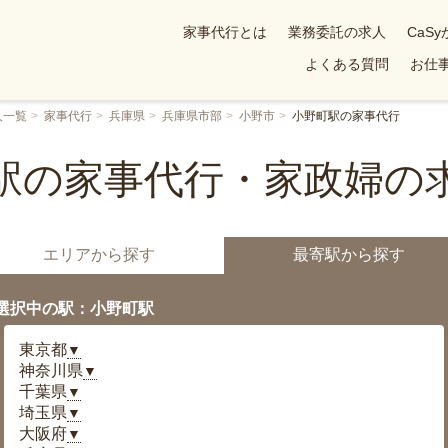
家事代行とは
業務委託の求人
CaS
よくある質問
お仕事
人一覧
家事代行
兵庫県
兵庫県市部
小野市
小野町駅の家事代行
駅の家事代行・家政婦の
エリアから探す
最寄駅から探す
選択中の駅：小野町駅
東京都
▼
神奈川県
▼
千葉県
▼
埼玉県
▼
大阪府
▼