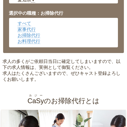
▼
福井県
▼
岡山県
▼
選択中の職種：お掃除代行
広島県
▼
すべて
沖縄県
▼
家事代行
お掃除代行
お料理代行
求人の多くがご依頼日当日に確定してしまいますので、以
下の求人情報は、実例として御覧ください。
求人はたくさんございますので、ぜひキャスト登録よろし
くお願いします。
カジー
CaSy
のお掃除代行とは