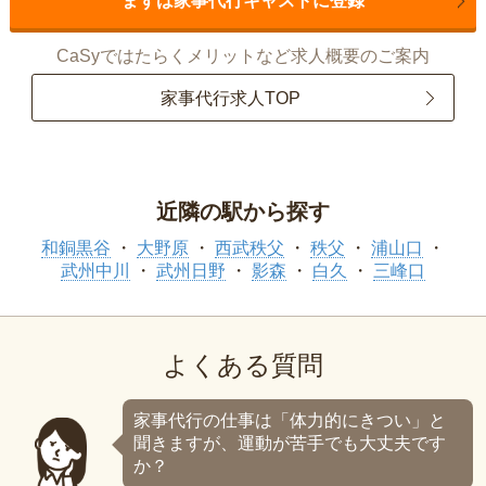
まずは家事代行キャストに登録
CaSyではたらくメリットなど求人概要のご案内
家事代行求人TOP
近隣の駅から探す
和銅黒谷
大野原
西武秩父
秩父
浦山口
武州中川
武州日野
影森
白久
三峰口
よくある質問
家事代行の仕事は「体力的にきつい」と
聞きますが、運動が苦手でも大丈夫です
か？